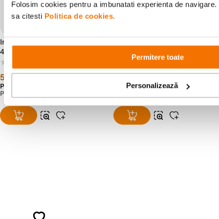
Folosim cookies pentru a imbunatati experienta de navigare. 
sa citesti
Politica de cookies.
Irix Revo Filtru UV Protect
Irix Revo Filtru UV Protect
49mm
40.5mm
Permitere toate
(0)
(0)
59
lei
59
lei
99
99
Personalizează
Preț anterior:
69
lei
99
PRP:
97
lei
00
Alatura-te comunitatii creatorilor
Descopera inspiratie, recomandari utile,
ghiduri foto-video si oferte pregatite special