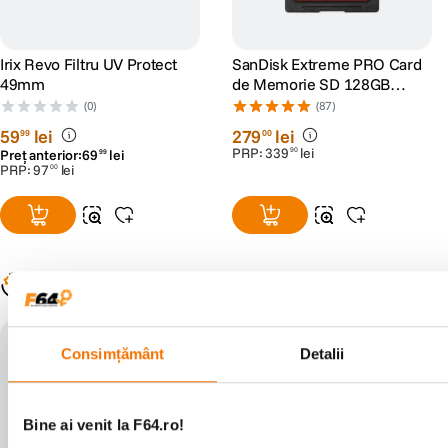
Irix Revo Filtru UV Protect
SanDisk Extreme PRO Card
49mm
de Memorie SD 128GB
SDXC UHS-I Class 10 U3 V30
(0)
(87)
+ 2 Ani RescuePRO Deluxe
59
lei
279
lei
99
00
PRP:
339
lei
90
Preț anterior:
69
lei
99
PRP:
97
lei
00
Populare în aceeași categorie
Consimțământ
Detalii
Bine ai venit la F64.ro!