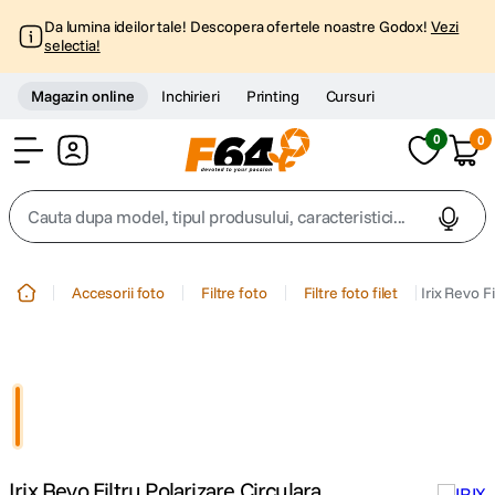
Da lumina ideilor tale! Descopera ofertele noastre Godox!
Vezi
selectia!
Magazin online
Inchirieri
Printing
Cursuri
0
0
Cont
Cauta dupa model, tipul produsului, caracteristici...
Top Cautari
Accesorii foto
Filtre foto
Filtre foto filet
Irix Revo F
canon g7x
1
.
trepied
2
.
trepied telefon
3
.
Irix Revo Filtru Polarizare Circulara
peak design
4
.