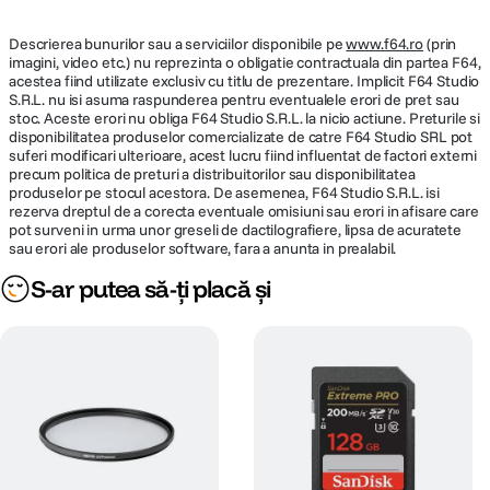
Descrierea bunurilor sau a serviciilor disponibile pe
www.f64.ro
(prin
imagini, video etc.) nu reprezinta o obligatie contractuala din partea F64,
acestea fiind utilizate exclusiv cu titlu de prezentare. Implicit F64 Studio
S.R.L. nu isi asuma raspunderea pentru eventualele erori de pret sau
stoc. Aceste erori nu obliga F64 Studio S.R.L. la nicio actiune. Preturile si
disponibilitatea produselor comercializate de catre F64 Studio SRL pot
suferi modificari ulterioare, acest lucru fiind influentat de factori externi
precum politica de preturi a distribuitorilor sau disponibilitatea
produselor pe stocul acestora. De asemenea, F64 Studio S.R.L. isi
rezerva dreptul de a corecta eventuale omisiuni sau erori in afisare care
pot surveni in urma unor greseli de dactilografiere, lipsa de acuratete
sau erori ale produselor software, fara a anunta in prealabil.
S-ar putea să-ți placă și