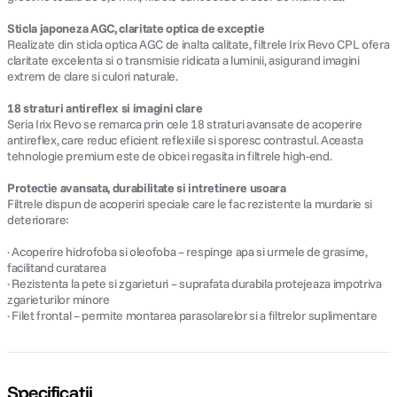
Sticla japoneza AGC, claritate optica de exceptie
Realizate din sticla optica AGC de inalta calitate, filtrele Irix Revo CPL ofera
claritate excelenta si o transmisie ridicata a luminii, asigurand imagini
extrem de clare si culori naturale.
18 straturi antireflex si imagini clare
Seria Irix Revo se remarca prin cele 18 straturi avansate de acoperire
antireflex, care reduc eficient reflexiile si sporesc contrastul. Aceasta
tehnologie premium este de obicei regasita in filtrele high-end.
Protectie avansata, durabilitate si intretinere usoara
Filtrele dispun de acoperiri speciale care le fac rezistente la murdarie si
deteriorare:
· Acoperire hidrofoba si oleofoba – respinge apa si urmele de grasime,
facilitand curatarea
· Rezistenta la pete si zgarieturi – suprafata durabila protejeaza impotriva
zgarieturilor minore
· Filet frontal – permite montarea parasolarelor si a filtrelor suplimentare
Specificații