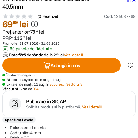
40.5mm
canon sx740 hs
5
.
(
0 recenzii
)
Cod
:
125087768
69
lei
99
lavaliera
6
.
Preț anterior:
79
lei
99
PRP:
112
lei
00
card memorie
7
.
Promoție:
31.07.2026
-
31.08.2026
69 puncte de fidelitate
Rate fără dobânda de la
2
lei
Vezi detalii
91
dji mic mini
8
.
Adaugă în coș
dji osmo
9
.
În stoc în magazin
Ridicare easybox: de marți, 11 aug.
Livrare: de marți, 11 aug. în
Bucuresti (Sectorul 3)
insta 360
10
.
Vândut și livrat de
F64
Publicare în SICAP
Solicită produsul în platformă.
Vezi detalii
Specificații cheie
Polarizare eficienta
Cadru slim 4 mm