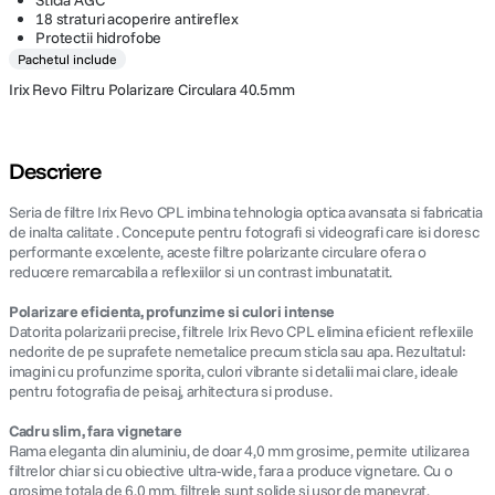
Sticla AGC
18 straturi acoperire antireflex
Protectii hidrofobe
Pachetul include
Irix Revo Filtru Polarizare Circulara 40.5mm
Descriere
Seria de filtre Irix Revo CPL imbina tehnologia optica avansata si fabricatia
de inalta calitate . Concepute pentru fotografi si videografi care isi doresc
performante excelente, aceste filtre polarizante circulare ofera o
reducere remarcabila a reflexiilor si un contrast imbunatatit.
Polarizare eficienta, profunzime si culori intense
Datorita polarizarii precise, filtrele Irix Revo CPL elimina eficient reflexiile
nedorite de pe suprafete nemetalice precum sticla sau apa. Rezultatul:
imagini cu profunzime sporita, culori vibrante si detalii mai clare, ideale
pentru fotografia de peisaj, arhitectura si produse.
Cadru slim, fara vignetare
Rama eleganta din aluminiu, de doar 4,0 mm grosime, permite utilizarea
filtrelor chiar si cu obiective ultra-wide, fara a produce vignetare. Cu o
grosime totala de 6,0 mm, filtrele sunt solide si usor de manevrat.