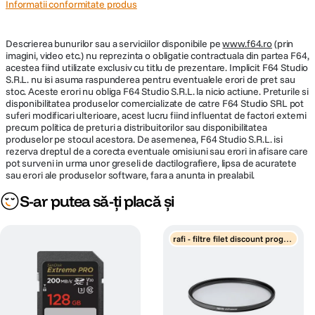
Informatii conformitate produs
Descrierea bunurilor sau a serviciilor disponibile pe
www.f64.ro
(prin
imagini, video etc.) nu reprezinta o obligatie contractuala din partea F64,
acestea fiind utilizate exclusiv cu titlu de prezentare. Implicit F64 Studio
S.R.L. nu isi asuma raspunderea pentru eventualele erori de pret sau
stoc. Aceste erori nu obliga F64 Studio S.R.L. la nicio actiune. Preturile si
disponibilitatea produselor comercializate de catre F64 Studio SRL pot
suferi modificari ulterioare, acest lucru fiind influentat de factori externi
precum politica de preturi a distribuitorilor sau disponibilitatea
produselor pe stocul acestora. De asemenea, F64 Studio S.R.L. isi
rezerva dreptul de a corecta eventuale omisiuni sau erori in afisare care
pot surveni in urma unor greseli de dactilografiere, lipsa de acuratete
sau erori ale produselor software, fara a anunta in prealabil.
S-ar putea să-ți placă și
rafi - filtre filet discount progre
siv