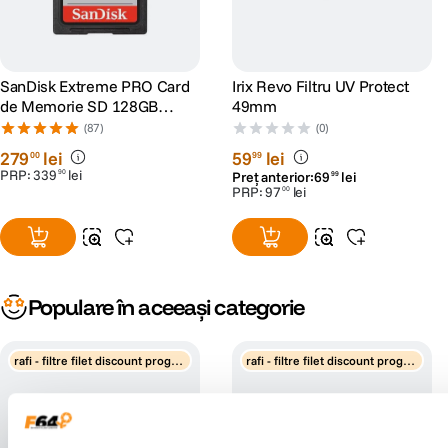
SanDisk Extreme PRO Card
Irix Revo Filtru UV Protect
de Memorie SD 128GB
49mm
SDXC UHS-I Class 10 U3 V30
(87)
(0)
+ 2 Ani RescuePRO Deluxe
279
lei
59
lei
00
99
PRP:
339
lei
90
Preț anterior:
69
lei
99
PRP:
97
lei
00
Populare în aceeași categorie
rafi - filtre filet discount progre
rafi - filtre filet discount progre
siv
siv