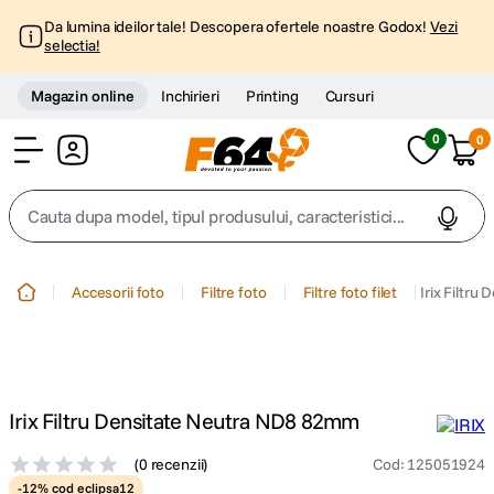
Da lumina ideilor tale! Descopera ofertele noastre Godox!
Vezi
selectia!
Magazin online
Inchirieri
Printing
Cursuri
0
0
Cont
Cauta dupa model, tipul produsului, caracteristici...
Top Cautari
Accesorii foto
Filtre foto
Filtre foto filet
Irix Filtr
canon g7x
1
.
trepied
2
.
Irix Filtru Densitate Neutra ND8 82mm
trepied telefon
3
.
(
0 recenzii
)
Cod
:
125051924
peak design
-12% cod eclipsa12
4
.