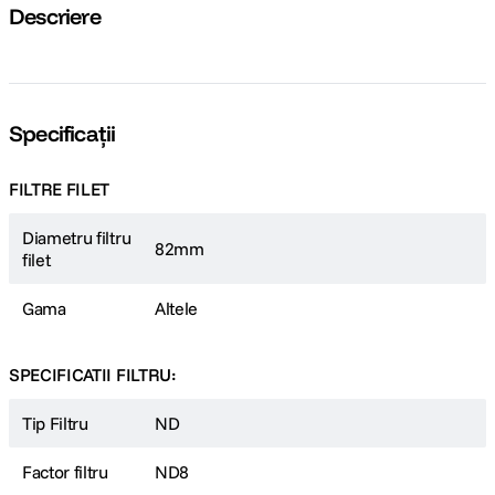
Descriere
rezerva dreptul de a modifica sau anula promotia in orice moment, fara
o notificare prealabila.
Specificații
FILTRE FILET
Diametru filtru
82mm
filet
Gama
Altele
SPECIFICATII FILTRU:
Tip Filtru
ND
Factor filtru
ND8