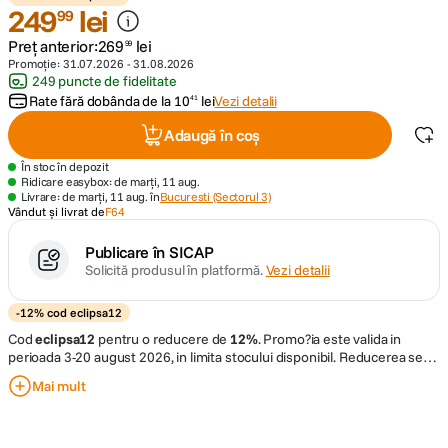
249
lei
99
canon sx740 hs
Preț anterior:
5
.
269
lei
99
Promoție:
31.07.2026
-
31.08.2026
249 puncte de fidelitate
lavaliera
6
.
Rate fără dobânda de la
10
lei
Vezi detalii
41
Adaugă în coș
sony fx
7
.
În stoc în depozit
Ridicare easybox: de marți, 11 aug.
card memorie
8
.
Livrare: de marți, 11 aug. în
Bucuresti (Sectorul 3)
Vândut și livrat de
F64
dji mic mini
9
.
Publicare în SICAP
Solicită produsul în platformă.
Vezi detalii
dji osmo
10
.
-12% cod eclipsa12
Cod
eclipsa12
pentru o reducere de
12%
.
Promo?ia este valida in
perioada 3-20 august 2026, in limita stocului disponibil. Reducerea se
aplica exclusiv produselor marcate cu "
-12% cod eclipsa12
" si este
Mai mult
conditionata de utilizarea codului de discount
eclipsa12
in cosul de
cumparaturi, inainte de finalizarea comenzii. Acest cod ofera o reducere
de 12
%
din pretul afisat al produselor eligibile. Promotia nu se
cumuleaza cu alte oferte, discount-uri sau vouchere. Compania isi