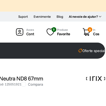
Suport
Evenimente
Blog
Ai nevoie de ajutor?
0
Produse
0
In
Cont
Favorite
Cos
Oferte special
ate Neutra ND8 67mm
Compara
od
:
125051921