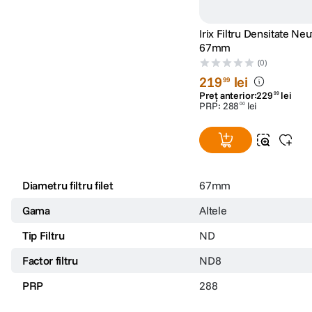
Irix Filtru Densitate Ne
67mm
(0)
219
lei
99
Preț anterior:
229
lei
99
PRP:
288
lei
00
Diametru filtru filet
67mm
Gama
Altele
Tip Filtru
ND
Factor filtru
ND8
PRP
288