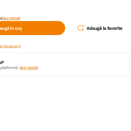
ei
Vezi detalii
augă în coș
Adaugă la favorite
ti (Sectorul 3)
AP
n platformă.
Vezi detalii