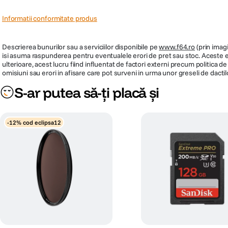
Informatii conformitate produs
Descrierea bunurilor sau a serviciilor disponibile pe
www.f64.ro
(prin imagi
isi asuma raspunderea pentru eventualele erori de pret sau stoc. Aceste ero
ulterioare, acest lucru fiind influentat de factori externi precum politica 
omisiuni sau erori in afisare care pot surveni in urma unor greseli de dactil
S-ar putea să-ți placă și
-12% cod eclipsa12