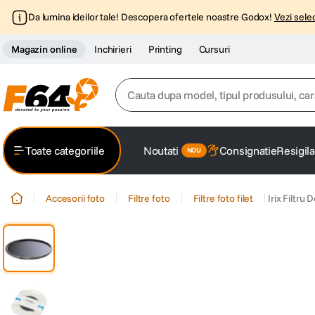
Da lumina ideilor tale! Descopera ofertele noastre Godox!
Vezi selec
Magazin online
Inchirieri
Printing
Cursuri
Cauta dupa model, tipul produsului, caracter
Top Cautari
Toate categoriile
Noutati
Consignatie
Resigila
canon g7x
1
.
Accesorii foto
Filtre foto
Filtre foto filet
Irix Filtr
trepied
2
.
trepied telefon
3
.
peak design
4
.
canon sx740 hs
5
.