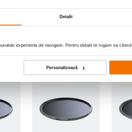
Scrie prima recenzie
Detalii
natati experienta de navigare. Pentru detalii te rugam sa citest
Personalizează
-12% cod eclipsa12
-12% cod 