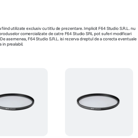
fiind utilizate exclusiv cu titlu de prezentare. Implicit F64 Studio S.R.L. nu
a produselor comercializate de catre F64 Studio SRL pot suferi modificari
ra. De asemenea, F64 Studio S.R.L. isi rezerva dreptul de a corecta eventuale
 in prealabil.