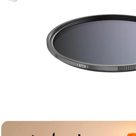
lavaliera
6
.
sony fx
7
.
card memorie
8
.
dji mic mini
9
.
dji osmo
10
.