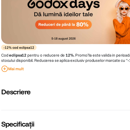
-12% cod eclipsa12
Cod
eclipsa12
pentru o reducere de
12%
.
Promo?ia este valida in perioad
stocului disponibil. Reducerea se aplica exclusiv produselor marcate cu "
-
conditionata de utilizarea codului de discount
eclipsa12
in cosul de cumpar
Mai mult
comenzii. Acest cod ofera o reducere de 12
%
din pretul afisat al produsel
cumuleaza cu alte oferte, discount-uri sau vouchere. Compania isi rezerva
promotia in orice moment, fara o notificare prealabila.
Descriere
Specificații