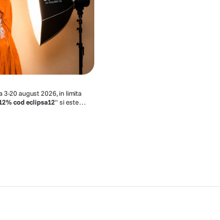
a 3-20 august 2026, in limita
12% cod eclipsa12
" si este
aturi, inainte de finalizarea
or eligibile. Promotia nu se
 dreptul de a modifica sau anula