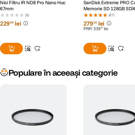
Nisi Filtru IR ND8 Pro Nano Huc
SanDisk Extreme PRO C
67mm
Memorie SD 128GB SDX
I Class 10 U3 V30 + 2 Ani
(0)
(87)
RescuePRO Deluxe
229
lei
279
lei
99
00
PRP:
339
lei
90
Populare în aceeași categorie