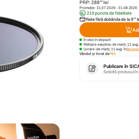
PRP:
288
lei
00
Promoție:
31.07.2026
-
31.08.2026
219 puncte de fidelitate
Rate fără dobânda de la
9
l
16
Ad
În stoc în depozit
Ridicare easybox: de marți, 11 aug.
Livrare: de marți, 11 aug. în
Bucures
Vândut și livrat de
F64
Publicare în SIC
Solicită produsul î