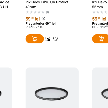
ard de
Irix Revo Filtru UV Protect
Irix Revo 
C UHS-
49mm
55mm
(0)
59
lei
59
lei
99
99
Preț anterior:
69
lei
Preț anteri
99
PRP:
97
lei
PRP:
112
00
00