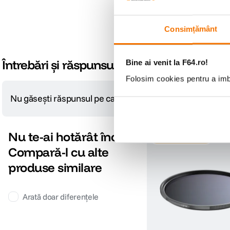
Consimțământ
Întrebări și răspunsuri
Bine ai venit la F64.ro!
Folosim cookies pentru a imbu
Nu găsești răspunsul pe care îl cauți?
Pune o întrebare
Nu te-ai hotărât încă?
-12% cod eclipsa12
Compară-l cu alte
produse similare
Arată doar diferențele