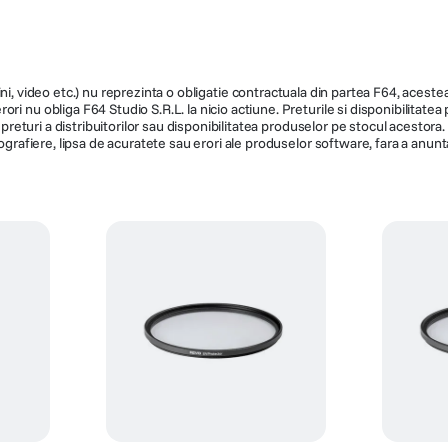
ni, video etc.) nu reprezinta o obligatie contractuala din partea F64, acestea 
ri nu obliga F64 Studio S.R.L. la nicio actiune. Preturile si disponibilitate
de preturi a distribuitorilor sau disponibilitatea produselor pe stocul acesto
ografiere, lipsa de acuratete sau erori ale produselor software, fara a anunta