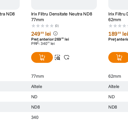
utra ND8
Irix Filtru Densitate Neutra ND8
Irix Filtr
77mm
62mm
(0)
249
lei
189
le
99
99
Preț anterior:
269
lei
Preț anteri
99
PRP:
340
lei
00
77mm
62mm
Altele
Altele
ND
ND
ND8
ND8
340