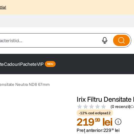
tia!
istici...
te
Cadouri
Pachete
VIP
u Densitate Neutra ND8 67mm
Irix Filtru Densit
(
0 recenzii
)
C
-12% cod eclipsa12
219
lei
99
Preț anterior:
229
lei
99