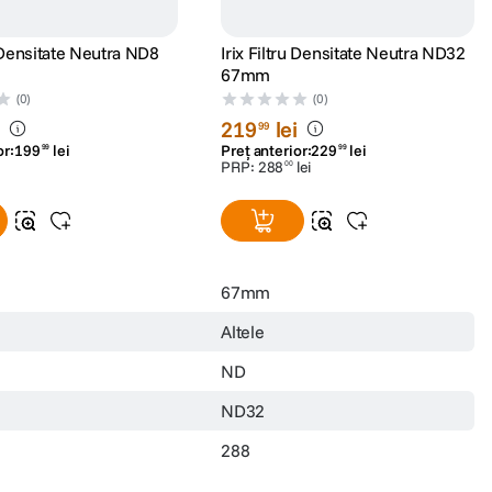
u Densitate Neutra ND8
Irix Filtru Densitate Neutra ND32
67mm
(0)
(0)
i
219
lei
99
or:
199
lei
Preț anterior:
229
lei
99
99
PRP:
288
lei
00
67mm
Altele
ND
ND32
288