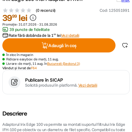
(
0 recenzii
)
Cod
:
125051991
canon sx740 hs
5
.
39
lei
99
Promoție:
31.07.2026
-
31.08.2026
lavaliera
6
.
39 puncte de fidelitate
Rate fără dobânda de la
1
lei
Vezi detalii
66
card memorie
7
.
Adaugă în coș
dji mic mini
În stoc în magazin
8
.
Ridicare easybox: de marți, 11 aug.
Livrare: de marți, 11 aug. în
Bucuresti (Sectorul 3)
Vândut și livrat de
F64
dji osmo
9
.
Publicare în SICAP
insta 360
10
.
Solicită produsul în platformă.
Vezi detalii
Descriere
Adaptorul Irix Edge 100 va permite sa montati suportul filtrului Irix Edge
IFH-100 pe obiectiv cu un diametru de filet specific. Compatibil cu toate