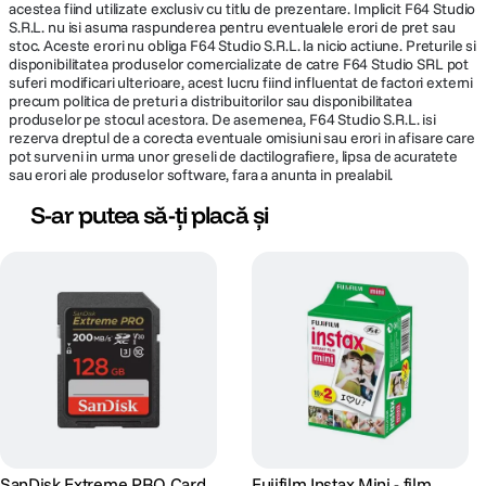
acestea fiind utilizate exclusiv cu titlu de prezentare. Implicit F64 Studio
S.R.L. nu isi asuma raspunderea pentru eventualele erori de pret sau
stoc. Aceste erori nu obliga F64 Studio S.R.L. la nicio actiune. Preturile si
disponibilitatea produselor comercializate de catre F64 Studio SRL pot
suferi modificari ulterioare, acest lucru fiind influentat de factori externi
precum politica de preturi a distribuitorilor sau disponibilitatea
produselor pe stocul acestora. De asemenea, F64 Studio S.R.L. isi
rezerva dreptul de a corecta eventuale omisiuni sau erori in afisare care
pot surveni in urma unor greseli de dactilografiere, lipsa de acuratete
sau erori ale produselor software, fara a anunta in prealabil.
S-ar putea să-ți placă și
SanDisk Extreme PRO Card
Fujifilm Instax Mini - film