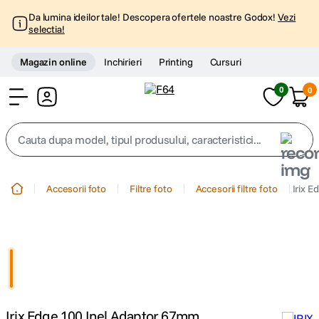
Da lumina ideilor tale! Descopera ofertele noastre Godox!
Vezi
selectia!
Magazin online
Inchirieri
Printing
Cursuri
0
0
Cont
Cauta dupa model, tipul produsului, caracteristici...
Top Cautari
Accesorii foto
Filtre foto
Accesorii filtre foto
Irix 
canon g7x
1
.
trepied
2
.
trepied telefon
3
.
Irix Edge 100 Inel Adaptor 67mm
peak design
4
.