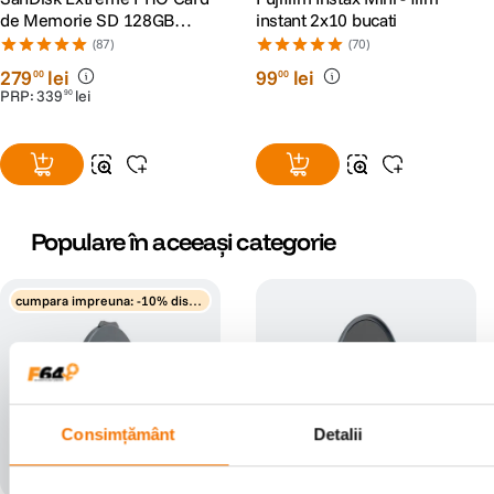
de Memorie SD 128GB
instant 2x10 bucati
SDXC UHS-I Class 10 U3 V30
(87)
(70)
+ 2 Ani RescuePRO Deluxe
279
lei
99
lei
00
00
PRP:
339
lei
90
Populare în aceeași categorie
cumpara impreuna: -10% disco
unt
Consimțământ
Detalii