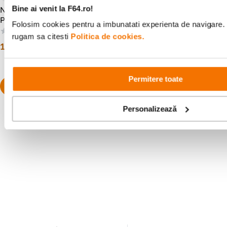
Bine ai venit la F64.ro!
Nisi Capac Fata Filtru JetMag
Nisi Inel Adaptor JetMag Pro
Pro 82 mm
67mm
Folosim cookies pentru a imbunatati experienta de navigare. P
(0)
(0)
rugam sa citesti
Politica de cookies.
179
lei
99
lei
99
99
Permitere toate
Personalizează
Alatura-te comunitatii creatorilor
Descopera inspiratie, recomandari utile,
ghiduri foto-video si oferte pregatite special
pentru tine.