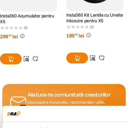
Insta360 Kit Lentila cu Unelte
Insta360 Acumulator pentru
Inlocuire pentru X5
X5
(0)
(0)
189
lei
90
299
lei
90
Alatura-te comunitatii creatorilor
Descopera inspiratie, recomandari utile,
ghiduri foto-video si oferte pregatite special
pentru tine.