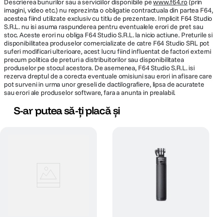
Descrierea bunurilor sau a serviciilor disponibile pe
www.f64.ro
(prin
imagini, video etc.) nu reprezinta o obligatie contractuala din partea F64,
acestea fiind utilizate exclusiv cu titlu de prezentare. Implicit F64 Studio
S.R.L. nu isi asuma raspunderea pentru eventualele erori de pret sau
stoc. Aceste erori nu obliga F64 Studio S.R.L. la nicio actiune. Preturile si
disponibilitatea produselor comercializate de catre F64 Studio SRL pot
suferi modificari ulterioare, acest lucru fiind influentat de factori externi
precum politica de preturi a distribuitorilor sau disponibilitatea
produselor pe stocul acestora. De asemenea, F64 Studio S.R.L. isi
rezerva dreptul de a corecta eventuale omisiuni sau erori in afisare care
pot surveni in urma unor greseli de dactilografiere, lipsa de acuratete
sau erori ale produselor software, fara a anunta in prealabil.
S-ar putea să-ți placă și