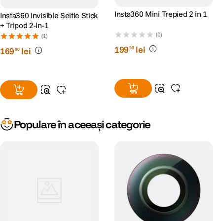
Insta360 Mini Trepied 2 in 1
Insta360 Invisible Selfie Stick
+ Tripod 2-in-1
(0)
(1)
199
lei
90
169
lei
00
Populare în aceeași categorie