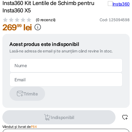
Insta360 Kit Lentile de Schimb pentru
Insta360 X5
(
0 recenzii
)
Cod
:
125094598
269
lei
99
Acest produs este indisponibil
Lasă-ne adresa de email și te anunțăm când revine în stoc.
Trimite
Indisponibil
Vândut și livrat de
F64