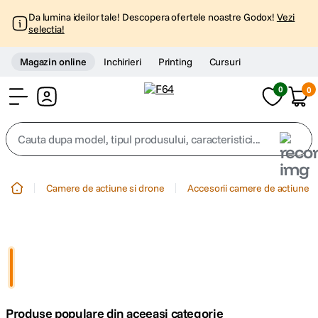
Da lumina ideilor tale! Descopera ofertele noastre Godox!
Vezi
selectia!
Magazin online
Inchirieri
Printing
Cursuri
0
0
Cont
Cauta dupa model, tipul produsului, caracteristici...
Top Cautari
Camere de actiune si drone
Accesorii camere de actiune
canon g7x
1
.
trepied
2
.
trepied telefon
3
.
Produse populare din aceeasi categorie
peak design
4
.