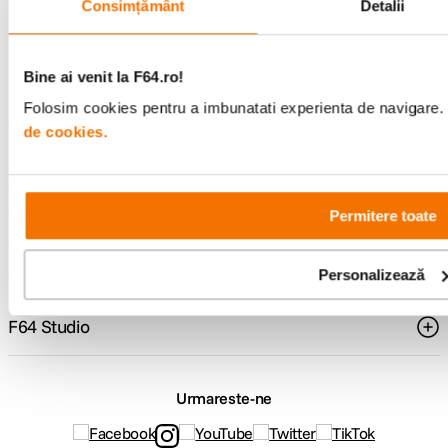
Consimțământ
Detalii
Consultanta
Livrare gratuita pe
specializata
499lei
Bine ai venit la F64.ro!
Folosim cookies pentru a imbunatati experienta de navigare. P
de cookies.
Comenzi si livrare
Suport
Permitere toate
Service si garantii
Personalizează
F64 Studio
Urmareste-ne