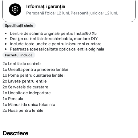
Informații garanție
Persoană fizică: 12 luni.
Persoană juridică: 12 luni.
Specificații cheie
Lentile de schimb originale pentru Insta360 X5
Design cu lentila interschimbabila, montare DIY
Include toate uneltele pentru inlocuire si curatare
Pastreaza aceeasi calitate optica ca lentila originala
Pachetul include
2x Lentila de schimb
1x Unealta pentru prinderea lentilei
1x Poma pentru curatarea lentilei
2x Lavete pentru lentile
2x Servetele de curatare
1x Unealta de indepartare
1x Pensula
1x Manusi de unica folosinta
2x Husa pentru lentile
Descriere