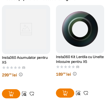
canon sx740 hs
5
.
lavaliera
6
.
card memorie
7
.
ulanzi
8
.
insta 360
Insta360 Kit Lentila cu Unelte
Insta360 Acumulator pentru
9
.
Inlocuire pentru X5
X5
(0)
godox
(0)
10
.
189
lei
90
299
lei
90