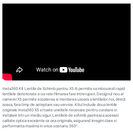
Insta360 Kit Lentile de Schimb pentru X5 iti permite sa inlocuiesti rapid
lentilele deteriorate si sa reiei filmarea fara intreruperi. Designul nou al
camerei X5 permite scoaterea si montarea usoara a lentilelor noi, direct
acasa, fara timp de asteptare sau service. Kitul include doua lentile
originale Insta360 X5 si toate uneltele necesare pentru curatare si
instalare intr-un mediu sigur. Lentilele de schimb pastreaza aceeasi
calitate optica excelenta ca cea originala, asigurand imagini clare si
performanta maxima in orice scenariu 360°.