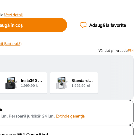
lei
Vezi detalii
augă în coș
Adaugă la favorite
ti (Sectorul 3)
Vândut și livrat de
F64
Insta360 GO Ultra Camera Sport de Actiune Standard Bundle Midnight Black
Standard Bundle Alb
1.999,90 lei
1.999,90 lei
ie
luni.
Persoană juridică: 24 luni.
Extinde garanția
sigurarea F64 CoverShot