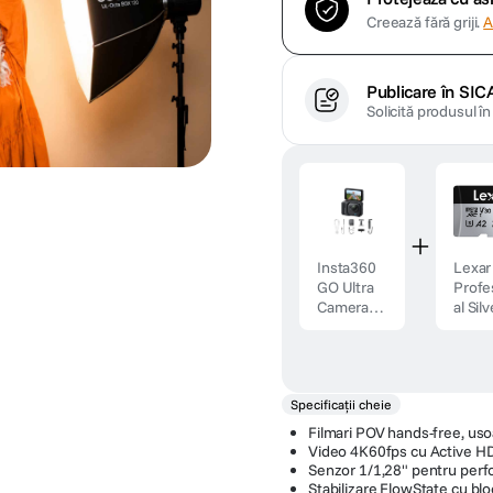
Creează fără griji.
A
Publicare în SIC
Solicită produsul î
Insta360
Lexar
GO Ultra
Profe
Camera
al Silv
Sport de
Plus 
Actiune
de
Creator
Memo
Bundle
micr
Specificații cheie
Midnight
C 25
Black
UHS-I
Filmari POV hands-free, usoa
Video 4K60fps cu Active H
Senzor 1/1,28" pentru perf
Stabilizare FlowState cu bl