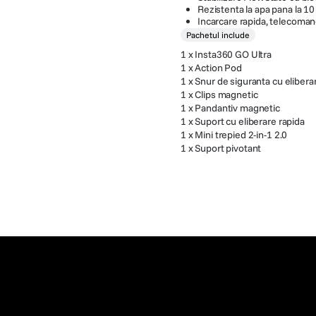
Rezistenta la apa pana la 1
Incarcare rapida, telecomand
Pachetul include
1 x Insta360 GO Ultra
1 x Action Pod
1 x Snur de siguranta cu elibera
1 x Clips magnetic
1 x Pandantiv magnetic
1 x Suport cu eliberare rapida
1 x Mini trepied 2-in-1 2.0
1 x Suport pivotant