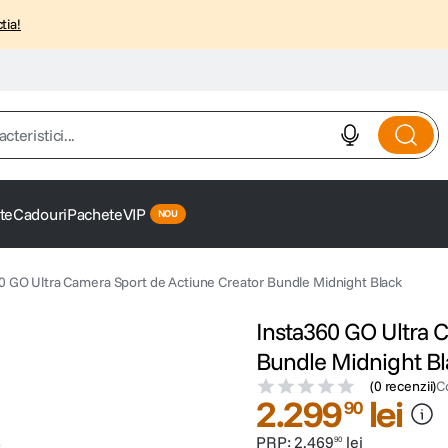
tia!
istici...
te
Cadouri
Pachete
VIP
0 GO Ultra Camera Sport de Actiune Creator Bundle Midnight Black
Insta360 GO Ultra 
Bundle Midnight Bl
(
0 recenzii
)
C
2
.
299
lei
90
PRP:
2
.
469
lei
90