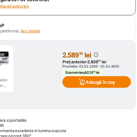
daugă asigurare
AP
n platformă.
Vezi detalii
2
.
589
lei
90
Preț anterior:
2
.
809
lei
80
Promoție:
01.01.1900
-
01.01.4000
Economisești
219
lei
90
sion
Adaugă în coș
er
Card
rie
oSDX
6GB
 V30
ra si portabila
DR
ormanta excelenta in lumina scazuta
ocare orizont 360°