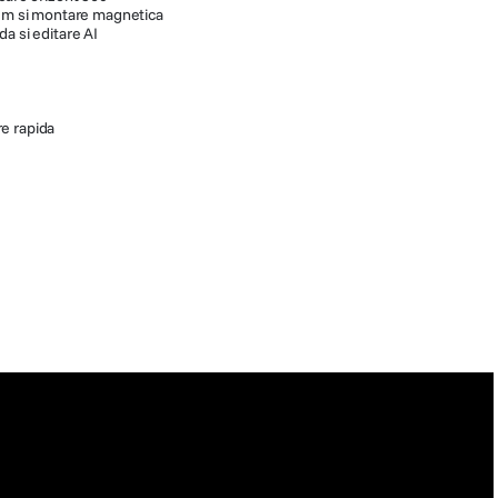
0 m si montare magnetica
a si editare AI
re rapida