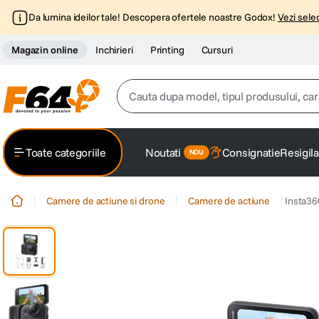
Da lumina ideilor tale! Descopera ofertele noastre Godox!
Vezi selec
Magazin online
Inchirieri
Printing
Cursuri
Cauta dupa model, tipul produsului, caracter
Top Cautari
Toate categoriile
Noutati
Consignatie
Resigila
canon g7x
1
.
Camere de actiune si drone
Camere de actiune
Insta36
trepied
2
.
trepied telefon
3
.
peak design
4
.
canon sx740 hs
5
.