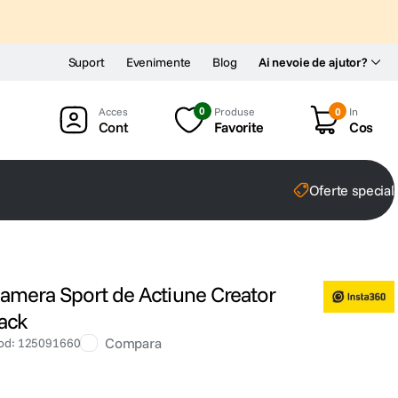
Suport
Evenimente
Blog
Ai nevoie de ajutor?
0
Produse
0
In
Cont
Favorite
Cos
Oferte special
Camera Sport de Actiune Creator
ack
Compara
od
:
125091660