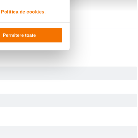
i
Politica de cookies.
Permitere toate
rilor mult mai simpla, fara a compromite calitatea imaginilor. Printre
a bateriei
. Camera poate filma pana la
4K60
si fotografia la
50 MP
, gratie
si un
cordon de siguranta Quick Release
, pentru o montare sigura si