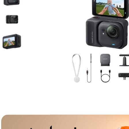
lavaliera
6
.
card memorie
7
.
ulanzi
8
.
insta 360
9
.
godox
10
.