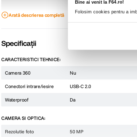
Bine ai venit la F64.ro!
Folosim cookies pentru a imbu
Arată descrierea completă
Specificații
CARACTERISTICI TEHNICE:
Camera 360
Nu
Conectori intrare/iesire
USB-C 2.0
Waterproof
Da
Cu functii imbunatatite pentru captarea eficienta a videoclipurilor, fotografiil
caracteristicile extinse se numara modul
PureVideo imbunatatit
, un
ecran t
CAMERA SI OPTICA:
senzorului de imagine marit de
1/1,28"
.
Aceasta versiune
Creator Bundle
include un
selfie stick
, un
pivot stand
, un
Rezolutie foto
50 MP
versatila.