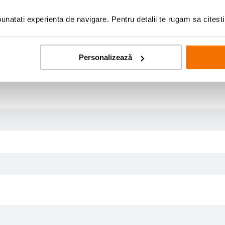
natati experienta de navigare. Pentru detalii te rugam sa citest
Personalizează
or si sunetului,
Insta360 GO Ultra
este conceputa pentru a face filmarea aventu
actil rabatabil de 2,5"
, patru moduri de captare audio si o
autonomie extinsa 
suport cu eliberare rapida
, un
magnet pendant
, un
clip magnetic Easy Clip