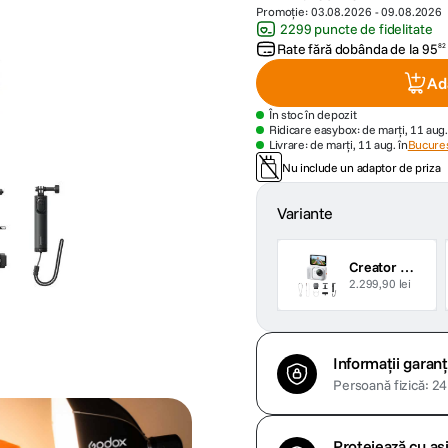
Promoție:
03.08.2026
-
09.08.2026
2299 puncte de fidelitate
Rate fără dobânda de la
95
82
Ad
În stoc în depozit
Ridicare easybox: de marți, 11 aug.
Livrare: de marți, 11 aug. în
Bucures
Nu include un adaptor de priza
Variante
Creator Bundle Alb
2.299,90 lei
Informații garanț
Persoană fizică: 24 
Protejează cu a