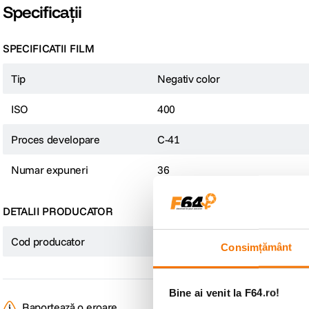
Specificații
SPECIFICATII FILM
Tip
Negativ color
ISO
400
Proces developare
C-41
Numar expuneri
36
DETALII PRODUCATOR
Cod producator
130094
Consimțământ
Bine ai venit la F64.ro!
Raportează o eroare