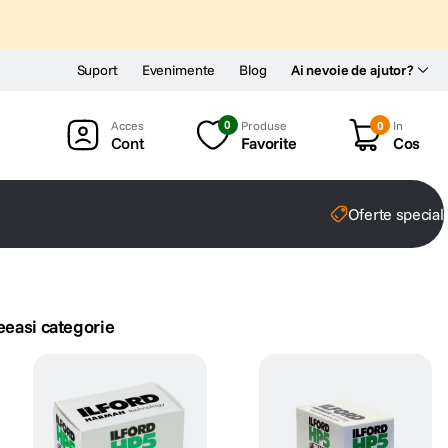
Suport
Evenimente
Blog
Ai nevoie de ajutor?
0
Produse
0
In
Cont
Favorite
Cos
Oferte special
eeasi categorie