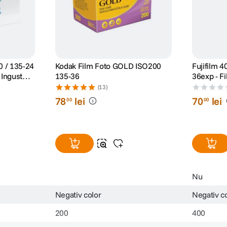
00 / 135-24
Kodak Film Foto GOLD ISO200
Fujifilm 
t
135-36
36exp - Fi
ISO 400
(13)
78
lei
70
lei
00
00
Nu
Negativ color
Negativ c
200
400