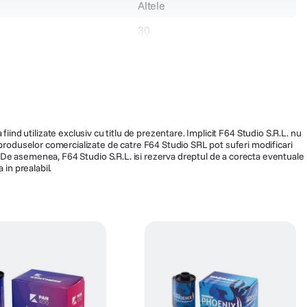
Altele
30
128676
70
fiind utilizate exclusiv cu titlu de prezentare. Implicit F64 Studio S.R.L. nu
a produselor comercializate de catre F64 Studio SRL pot suferi modificari
ra. De asemenea, F64 Studio S.R.L. isi rezerva dreptul de a corecta eventuale
 in prealabil.