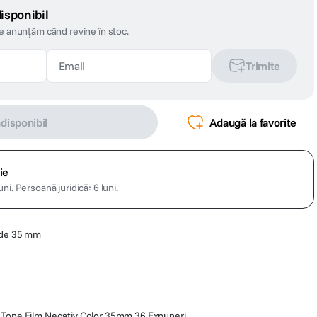
isponibil
te anunțăm când revine în stoc.
Trimite
ndisponibil
Adaugă la favorite
ie
uni.
Persoană juridică: 6 luni.
m de 35 mm
ge Tone Film Negativ Color 35mm 36 Expuneri