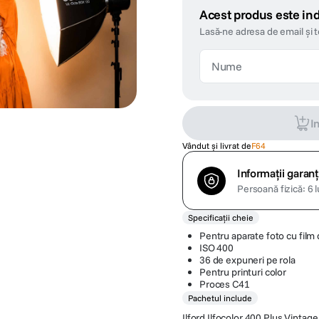
Acest produs este ind
Lasă-ne adresa de email și 
I
Vândut și livrat de
F64
Informații garanț
Persoană fizică: 6 l
Specificații cheie
Pentru aparate foto cu fil
ISO 400
36 de expuneri pe rola
Pentru printuri color
Proces C41
Pachetul include
Ilford Ilfocolor 400 Plus Vinta