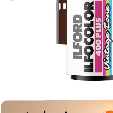
lavaliera
6
.
sony fx
7
.
card memorie
8
.
dji mic mini
9
.
dji osmo
10
.