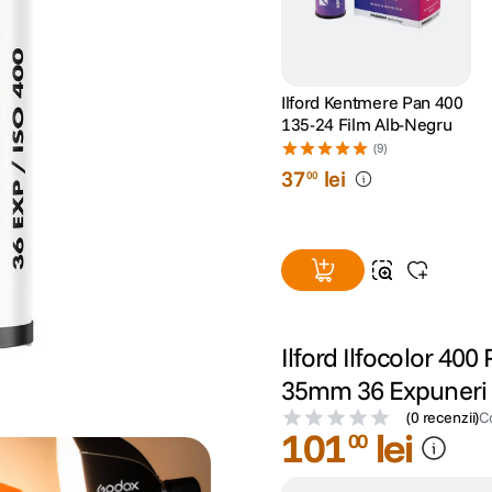
Ilford Kentmere Pan 400
135-24 Film Alb-Negru
(9)
37
lei
00
Ilford Ilfocolor 40
35mm 36 Expuneri
(
0 recenzii
)
C
101
lei
00