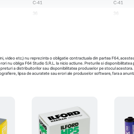
C-41
C-41
36
36
78
70
ni, video etc.) nu reprezinta o obligatie contractuala din partea F64, acestea 
ri nu obliga F64 Studio S.R.L. la nicio actiune. Preturile si disponibilitate
de preturi a distribuitorilor sau disponibilitatea produselor pe stocul acesto
ografiere, lipsa de acuratete sau erori ale produselor software, fara a anunta