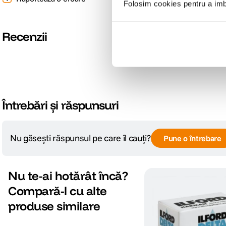
Folosim cookies pentru a imbu
Recenzii
Întrebări și răspunsuri
Nu găsești răspunsul pe care îl cauți?
Pune o întrebare
Nu te-ai hotărât încă?
Compară-l cu alte
produse similare