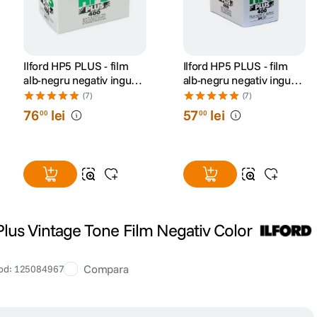
Ilford HP5 PLUS - film
Ilford HP5 PLUS - film
alb-negru negativ ingust
alb-negru negativ ingust
(ISO 400, 135-36)
(ISO 400, 135/24)
(7)
(7)
76
lei
57
lei
00
00
0 Plus Vintage Tone Film Negativ Color
Compara
od
:
125084967