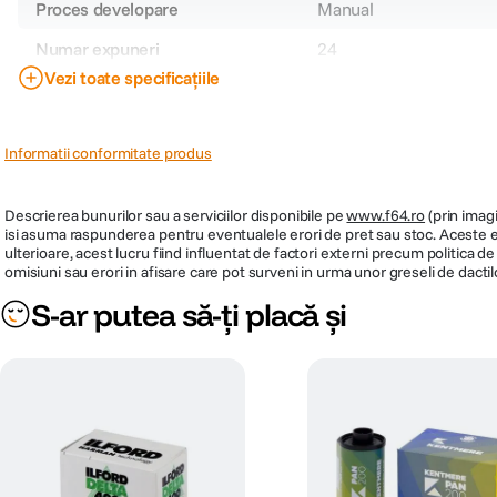
Proces developare
Manual
Numar expuneri
24
Vezi toate specificațiile
Cod producator
PRP
66
Informatii conformitate produs
Descrierea bunurilor sau a serviciilor disponibile pe
www.f64.ro
(prin imagi
isi asuma raspunderea pentru eventualele erori de pret sau stoc. Aceste ero
ulterioare, acest lucru fiind influentat de factori externi precum politica 
omisiuni sau erori in afisare care pot surveni in urma unor greseli de dactil
S-ar putea să-ți placă și