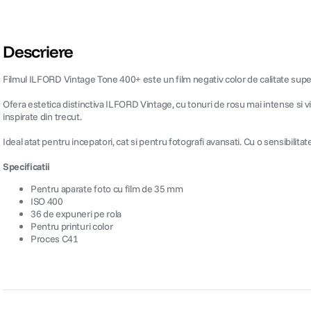
Descriere
Filmul ILFORD Vintage Tone 400+ este un film negativ color de calitate sup
Ofera estetica distinctiva ILFORD Vintage, cu tonuri de rosu mai intense si vi
inspirate din trecut.
Ideal atat pentru incepatori, cat si pentru fotografi avansati. Cu o sensibilita
Specificatii
Pentru aparate foto cu film de 35 mm
ISO 400
36 de expuneri pe rola
Pentru printuri color
Proces C41