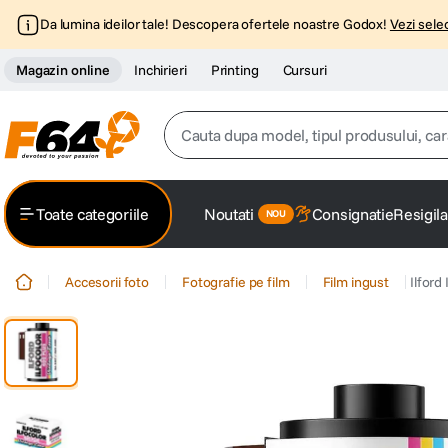
Da lumina ideilor tale! Descopera ofertele noastre Godox!
Vezi selec
Magazin online
Inchirieri
Printing
Cursuri
Cauta dupa model, tipul produsului, caracter
Top Cautari
Toate categoriile
Noutati
Consignatie
Resigila
canon g7x
1
.
Accesorii foto
Fotografie pe film
Film ingust
Ilford
trepied
2
.
trepied telefon
3
.
peak design
4
.
canon sx740 hs
5
.