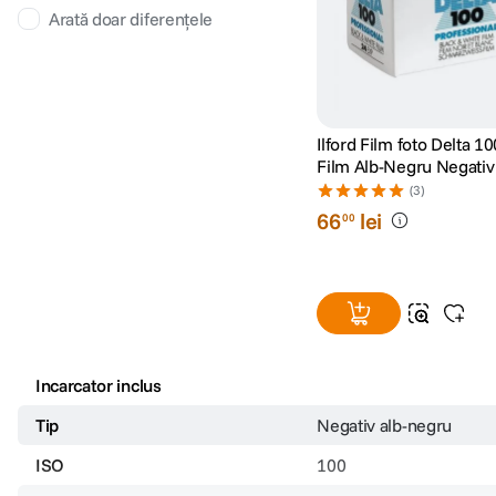
Arată doar diferențele
Ilford Film foto Delta 1
Film Alb-Negru Negativ Ingus
ISO 100 135-24
(3)
66
lei
00
Incarcator inclus
Tip
Negativ alb-negru
ISO
100