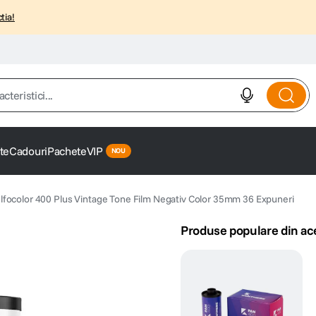
tia!
istici...
te
Cadouri
Pachete
VIP
 Ilfocolor 400 Plus Vintage Tone Film Negativ Color 35mm 36 Expuneri
Produse populare din ac