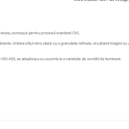
erioara, conceput pentru procesul standard C41.
brante. Imbina stilul retro clasic cu o granulatie rafinata, rezultand imagini c
te ISO 400, se adapteaza cu usurinta la o varietate de conditii de iluminare.