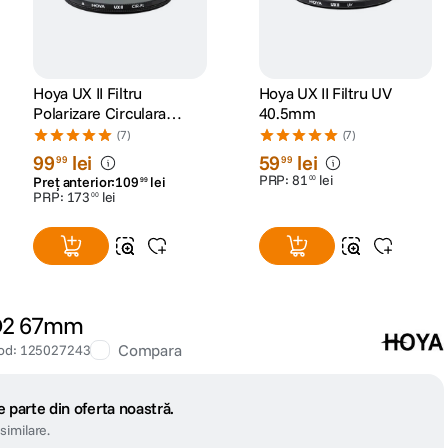
Hoya UX II Filtru
Hoya UX II Filtru UV
Polarizare Circulara
40.5mm
58mm
(7)
(7)
99
lei
59
lei
99
99
PRP:
81
lei
00
Preț anterior:
109
lei
99
PRP:
173
lei
00
ND2 67mm
Compara
od
:
125027243
 parte din oferta noastră.
similare.