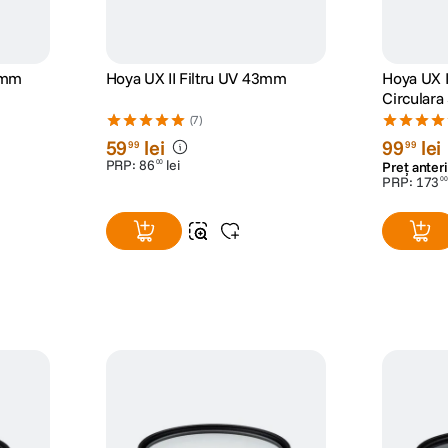
.5mm
Hoya UX II Filtru UV 43mm
Hoya UX II
Circular
(7)
59
lei
99
lei
99
99
PRP:
86
lei
00
Preț anteri
PRP:
173
00