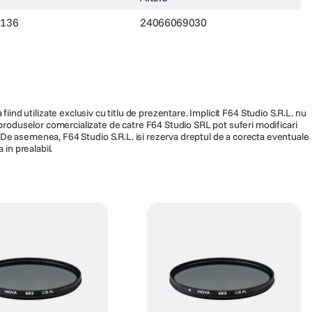
7136
24066069030
fiind utilizate exclusiv cu titlu de prezentare. Implicit F64 Studio S.R.L. nu
a produselor comercializate de catre F64 Studio SRL pot suferi modificari
ra. De asemenea, F64 Studio S.R.L. isi rezerva dreptul de a corecta eventuale
 in prealabil.