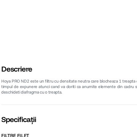
Descriere
Hoya PRO ND2 este un filtru cu densitate neutra care blocheaza 1 treapta de
timpul de expunere atunci cand va doriti ca anumite elemente din cadru sa
deschideti diafragma cu o treapta.
Specificații
FILTRE FILET