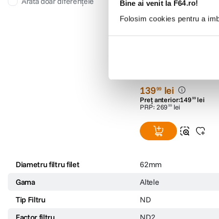
Arată doar diferențele
Bine ai venit la F64.ro!
Folosim cookies pentru a imbu
Hoya Filtru PRO ND2 
(0)
139
lei
99
Preț anterior:
149
lei
99
PRP:
269
lei
99
Diametru filtru filet
62mm
Gama
Altele
Tip Filtru
ND
Factor filtru
ND2