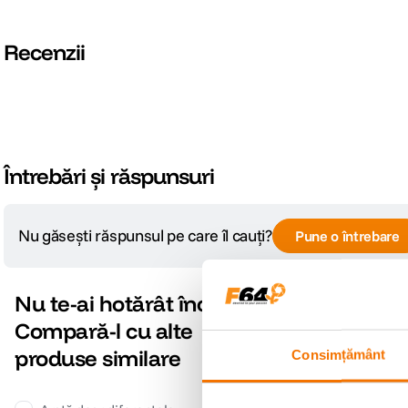
Recenzii
Întrebări și răspunsuri
Nu găsești răspunsul pe care îl cauți?
Pune o întrebare
Nu te-ai hotărât încă?
-12% cod eclipsa12
Compară-l cu alte
produse similare
Consimțământ