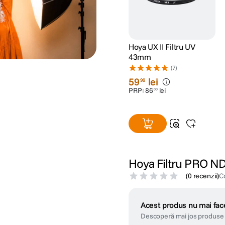
Hoya UX II Filtru UV
43mm
(7)
59
lei
99
PRP:
86
lei
00
Hoya Filtru PRO 
(
0 recenzii
)
C
Acest produs nu mai face
Descoperă mai jos produse 