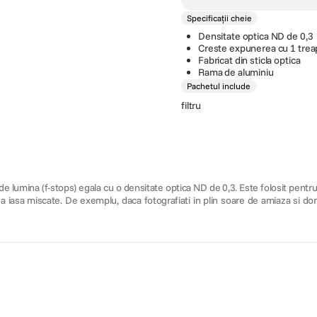
Specificații cheie
Densitate optica ND de 0,3
Creste expunerea cu 1 trea
Fabricat din sticla optica
Rama de aluminiu
Pachetul include
filtru
 lumina (f-stops) egala cu o densitate optica ND de 0,3. Este folosit pentru
 iasa miscate. De exemplu, daca fotografiati in plin soare de amiaza si d