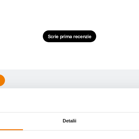
Scrie prima recenzie
-12% cod eclipsa12
-12% cod 
Detalii