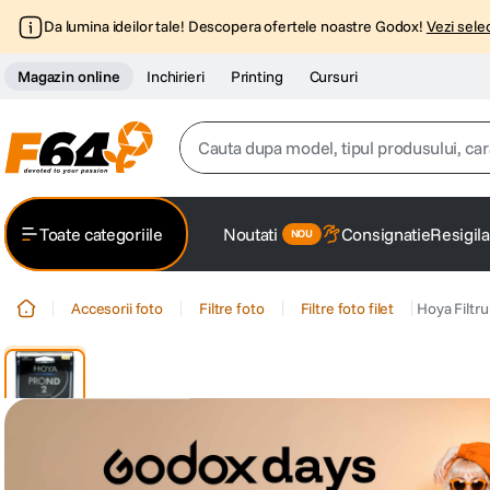
Da lumina ideilor tale! Descopera ofertele noastre Godox!
Vezi selec
Magazin online
Inchirieri
Printing
Cursuri
Cauta dupa model, tipul produsului, caracter
Top Cautari
Toate categoriile
Noutati
Consignatie
Resigila
canon g7x
1
.
Accesorii foto
Filtre foto
Filtre foto filet
Hoya Filt
trepied
2
.
trepied telefon
3
.
peak design
4
.
lavaliera
5
.