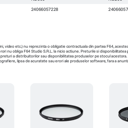
24066057228
2406605
ni, video etc.) nu reprezinta o obligatie contractuala din partea F64, acestea 
ri nu obliga F64 Studio S.R.L. la nicio actiune. Preturile si disponibilitate
de preturi a distribuitorilor sau disponibilitatea produselor pe stocul acesto
ografiere, lipsa de acuratete sau erori ale produselor software, fara a anunta