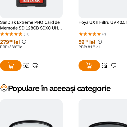
SanDisk Extreme PRO Card de
Hoya UX II Filtru UV 40
Memorie SD 128GB SDXC UHS-
I Class 10 U3 V30 + 2 Ani
(87)
(7)
RescuePRO Deluxe
279
lei
59
lei
00
99
PRP:
339
lei
PRP:
81
lei
90
00
Populare în aceeași categorie