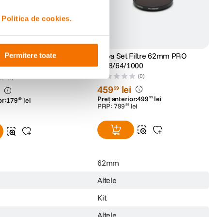
i
Politica de cookies.
Hoya Set Filtre 62mm PRO
Permitere toate
tru PRO ND200 62mm
ND8/64/1000
(0)
(0)
459
lei
i
99
Preț anterior:
499
lei
99
or:
179
lei
99
PRP:
799
lei
99
62mm
Altele
Kit
Altele