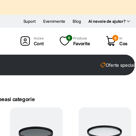
Suport
Evenimente
Blog
Ai nevoie de ajutor?
0
Produse
0
In
Cont
Favorite
Cos
Oferte special
eeasi categorie