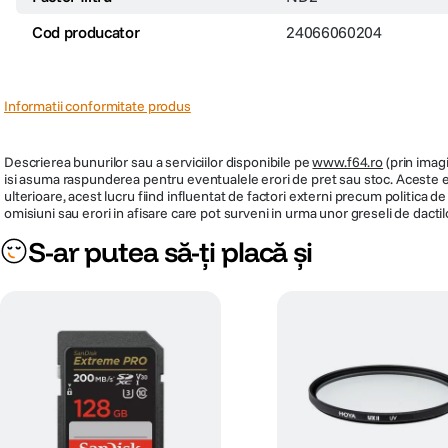
Cod producator
24066060204
Informatii conformitate produs
Descrierea bunurilor sau a serviciilor disponibile pe
www.f64.ro
(prin imagi
isi asuma raspunderea pentru eventualele erori de pret sau stoc. Aceste ero
ulterioare, acest lucru fiind influentat de factori externi precum politica 
omisiuni sau erori in afisare care pot surveni in urma unor greseli de dactil
S-ar putea să-ți placă și