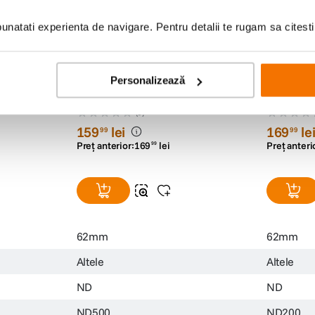
natati experienta de navigare. Pentru detalii te rugam sa citest
62mm
Personalizează
Hoya Filtru PRO ND500 62mm
Hoya Fil
(0)
159
lei
169
le
99
99
Preț anterior:
169
lei
Preț anteri
99
62mm
62mm
Altele
Altele
ND
ND
ND500
ND200