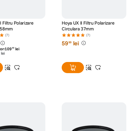
 Filtru Polarizare
Hoya UX II Filtru Polarizare
a 58mm
Circulara 37mm
(7)
(7)
59
lei
99
or:
109
lei
99
lei