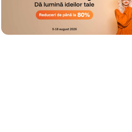
canon sx740 hs
6
.
card memorie
7
.
sony fx
8
.
dji mic mini
9
.
dji osmo pocket 4
10
.