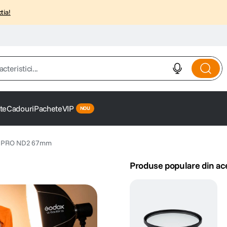
tia!
istici...
te
Cadouri
Pachete
VIP
ru PRO ND2 67mm
Produse populare din ac