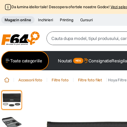
Da lumina ideilor tale! Descopera ofertele noastre Godox!
Vezi selec
Magazin online
Inchirieri
Printing
Cursuri
Cauta dupa model, tipul produsului, caracter
Top Cautari
Toate categoriile
Noutati
Consignatie
Resigila
canon g7x
1
.
Accesorii foto
Filtre foto
Filtre foto filet
Hoya Filtr
trepied
2
.
trepied telefon
3
.
peak design
4
.
canon sx740 hs
5
.