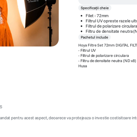
Specificații cheie
Filet : 72mm
Filtrul UV opreste razele ult
Filtrul de polarizare circular
Filtru de densitate neutra (
Pachetul include
Hoya Filtre Set 72mm DIGITAL FILTE
-
Filtrul UV
- Filtrul de polarizare circulara
- Filtru de densitate neutra (ND x8)
Husa
OS
comandat pentru acest aspect, deoarece va protejeaza o investie costisitoare intr