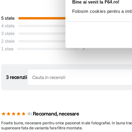
Bine ai venit la F64.ro!
Pro
Folosim cookies pentru a imbu
5 stele
3
Niciun Pro
4 stele
0
3 stele
0
2 stele
0
1 stea
0
3 recenzii
Recomand, necesare
5
Foarte bune, necesare pentru orice pasionat in ale fotografiei. In buna traditi
superioare fata de varianta fara filtre montate.