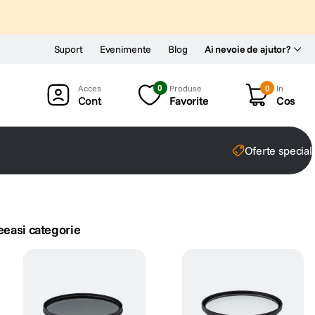
Suport
Evenimente
Blog
Ai nevoie de ajutor?
0
Produse
0
In
Cont
Favorite
Cos
Oferte special
eeasi categorie