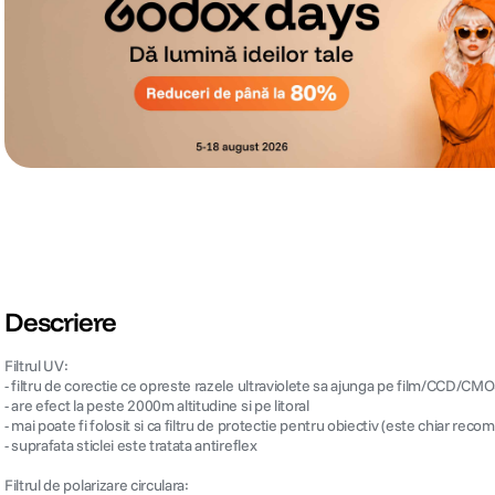
Descriere
Filtrul UV:
- filtru de corectie ce opreste razele ultraviolete sa ajunga pe film/CCD/CM
- are efect la peste 2000m altitudine si pe litoral
- mai poate fi folosit si ca filtru de protectie pentru obiectiv (este chiar re
- suprafata sticlei este tratata antireflex
Filtrul de polarizare circulara: