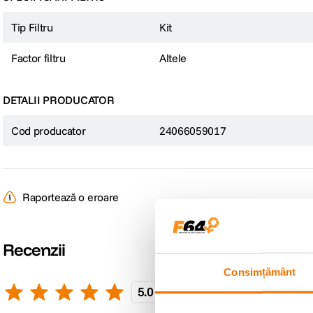
Tip Filtru
Kit
Factor filtru
Altele
DETALII PRODUCATOR
Cod producator
24066059017
Raportează o eroare
Recenzii
Consimțământ
5.0
3 recenzii
Scrie o recenzie