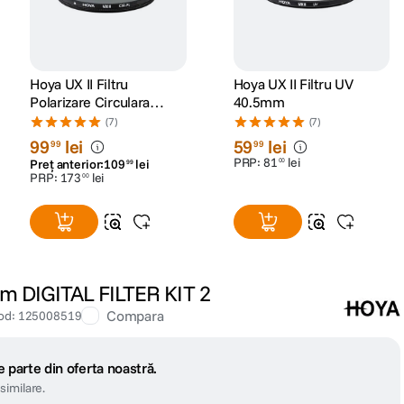
Hoya UX II Filtru
Hoya UX II Filtru UV
Polarizare Circulara
40.5mm
58mm
(7)
(7)
99
lei
59
lei
99
99
PRP:
81
lei
00
Preț anterior:
109
lei
99
PRP:
173
lei
00
mm DIGITAL FILTER KIT 2
Compara
od
:
125008519
 parte din oferta noastră.
similare.