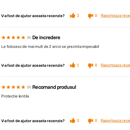
Raporteaza rece
2
0
V-a fost de ajutor aceasta recenzie?
De incredere
5
Le folosesc de mai mult de 2 ani si se prezinta impecabil
Raporteaza rece
1
0
V-a fost de ajutor aceasta recenzie?
Recomand produsul
5
Protectie lentila
Raporteaza rece
2
0
V-a fost de ajutor aceasta recenzie?