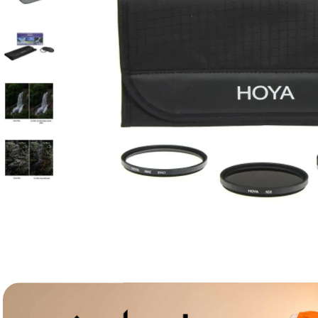
lavaliera
6
.
card memorie
7
.
dji mic mini
8
.
dji osmo
9
.
insta 360
10
.