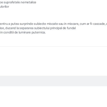
de pe suprafetele nemetalice
lorilor
, pentru a putea surprinde subiecte miscate sau in miscare, cum ar fi: cascade, 
se, ducand la separarea subiectului principal de fundal
, in conditii de luminare puternica.