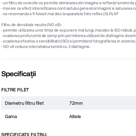
- un filtru de corectie ce permite eliminarea din imagine a reflexiei luminii 
- mai are ca efect intensificarea contrastului general al imaginii si saturarea cu
- se recomanda a fi folosit mai ales la aparatele foto reflex (SLR) AF
Filtru de densitate neutra (ND x8):
- permite utilizarea unor timpi de expunere mai lungi, mai ales la ISO ridicat
- scaderea profunzimii de camp prin permiterea utilizarii de diafragme deschi
- scaderea efectiva a sensibilitatii (ISO) si permitand fotografierea in exterior
- ND x8 reduce intensitatea luminii cu 3 diafragme.
Specificații
FILTRE FILET
Diametru filtru filet
72mm
Gama
Altele
SPECIFICATII FILTRU: