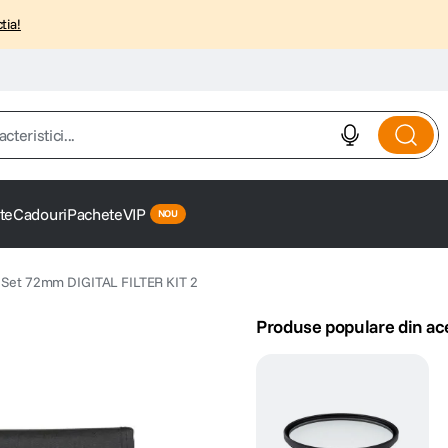
tia!
istici...
te
Cadouri
Pachete
VIP
e Set 72mm DIGITAL FILTER KIT 2
Produse populare din ac