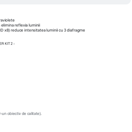
raviolete
a elimina reflexia luminii
ND x8) reduce intensitatea luminii cu 3 diafragme
R KIT 2 :
-un obiectiv de calitate).