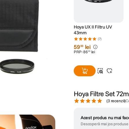
Hoya UX II Filtru UV
43mm
(7)
59
lei
99
PRP:
86
lei
00
Hoya Filtre Set 72
(
3 recenzii
)
C
Acest produs nu mai face
Descoperă mai jos produse 