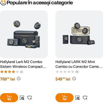
Populare în aceeași categorie
Hollyland Lark M2 Combo
Hollyland LARK M2 Mini
Sistem Wireless Compact
Combo cu Conector Camera
Shine Charcoal
si RX + USB-C RX
(1)
(0)
769
lei
549
lei
00
00