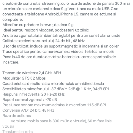
creatorii de continut si streaming, cu o raza de actiune de pana la 300 m si
un microfon care cantareste doar 9 g! Versiunea cu mufa USB-C se
conecteaza la telefoane Android, iPhone 15, camere de actiune si
computere.
Microfon cu prindere la rever, de doar 9 g
Ideal pentru regizori, vloggeri, podcasteri, uz zilnic
Anularea zgomotului ambiental reglabil pentru un sunet clar oriunde
Calitate excelenta a sunetului, 24 de biti, 48 kHz
Usor de utilizat, include un suport magnetic la indemana si un colier
Truse specifice pentru camere/camera video si telefoane mobile
Pana la 40 de ore durata de viata a bateriei cu carcasa portabila de
incarcare.
Transmisie wireless: 2,4 GHz AFH
Modulatie: GFSK 2 Mbps
Caracteristica directionala a microfonului: omnidirectionala
Sensibilitatea microfonului: -37 dBV ± 2dB @ 1 KHz, 94dB SPL
Raspuns in frecventa: 20 Hz-20 kHz
Raport semnal-zgomot: >70 dB
Presiunea sonora maximum admisa la microfon: 115 dB SPL
Conversie A/D: 24 biti, 48 kHz
Raza de actiune:
versiune mobila pana la 300 m (linie vizuala), 60 m fara linie
vizuala
Tensiune baterie: