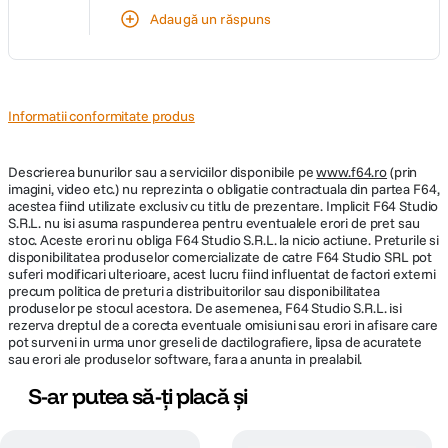
Adaugă un răspuns
Informatii conformitate produs
Descrierea bunurilor sau a serviciilor disponibile pe
www.f64.ro
(prin
imagini, video etc.) nu reprezinta o obligatie contractuala din partea F64,
acestea fiind utilizate exclusiv cu titlu de prezentare. Implicit F64 Studio
S.R.L. nu isi asuma raspunderea pentru eventualele erori de pret sau
stoc. Aceste erori nu obliga F64 Studio S.R.L. la nicio actiune. Preturile si
disponibilitatea produselor comercializate de catre F64 Studio SRL pot
suferi modificari ulterioare, acest lucru fiind influentat de factori externi
precum politica de preturi a distribuitorilor sau disponibilitatea
produselor pe stocul acestora. De asemenea, F64 Studio S.R.L. isi
rezerva dreptul de a corecta eventuale omisiuni sau erori in afisare care
pot surveni in urma unor greseli de dactilografiere, lipsa de acuratete
sau erori ale produselor software, fara a anunta in prealabil.
S-ar putea să-ți placă și