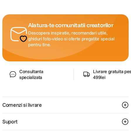
Alatura-te comunitatii creatorilor
Descopera inspiratie, recomandari utile,
ghiduri foto-video si oferte pregatite special
pentru tine.
Consultanta
Livrare gratuita pe
specializata
499lei
Comenzi si livrare
Suport