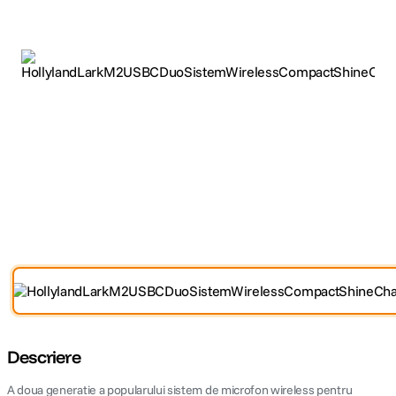
canon sx740 hs
5
.
lavaliera
6
.
card memorie
7
.
ulanzi
8
.
insta 360
9
.
godox
10
.
Descriere
A doua generatie a popularului sistem de microfon wireless pentru