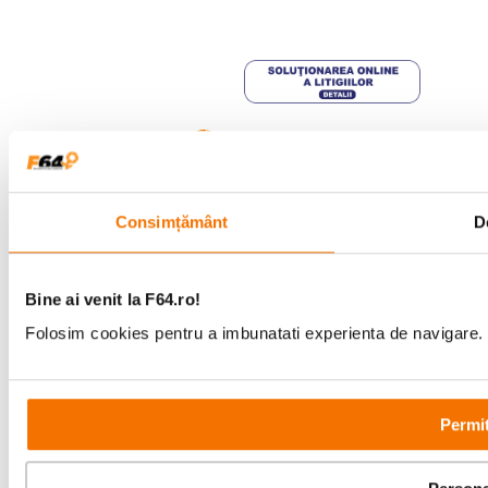
Copyright © F64 2001 - 2026
Parteneri tehnologie:
Consimțământ
De
Bine ai venit la F64.ro!
Folosim cookies pentru a imbunatati experienta de navigare. P
Permit