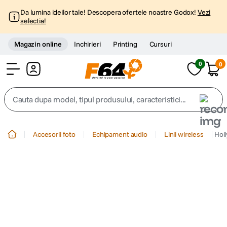
Da lumina ideilor tale! Descopera ofertele noastre Godox!
Vezi
selectia!
Magazin online
Inchirieri
Printing
Cursuri
0
0
Cont
Cauta dupa model, tipul produsului, caracteristici...
Top Cautari
Accesorii foto
Echipament audio
Linii wireless
Hol
canon g7x
1
.
trepied
2
.
trepied telefon
3
.
peak design
4
.