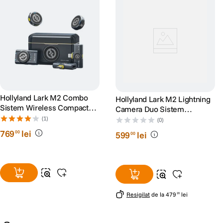
Hollyland Lark M2 Combo
Hollyland Lark M2 Lightning
Sistem Wireless Compact
Camera Duo Sistem
Shine Charcoal
Wireless Compact Shine
(1)
(0)
Charcoal
769
lei
00
599
lei
00
Resigilat
de la
479
lei
20