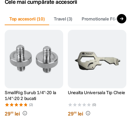
Cele mai cumpărate accesorii
canon sx740 hs
5
.
Top accesorii
(
10
)
Travel
(
3
)
Promotionale F64
(
1
)
lavaliera
6
.
card memorie
7
.
ulanzi
8
.
insta 360
9
.
godox
10
.
SmallRig Surub 1/4"-20 la
Unealta Universala Tip Cheie
1/4"-20 2 bucati
(2)
(0)
29
lei
29
lei
00
00