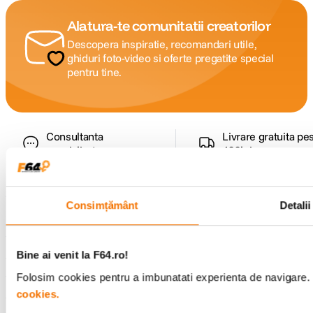
Alatura-te comunitatii creatorilor
Descopera inspiratie, recomandari utile,
ghiduri foto-video si oferte pregatite special
pentru tine.
Consultanta
Livrare gratuita pe
specializata
499lei
Consimțământ
Detalii
Comenzi si livrare
Suport
Bine ai venit la F64.ro!
Folosim cookies pentru a imbunatati experienta de navigare. P
cookies.
Service si garantii