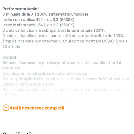
Performanta luminii
Diminuare de la 0 la 100% a intensitatii luminoase
Iesire subacvatica: 415 lux la 3,3' (5600K)
Iesire in afara apei: 164 lux la 3,3' (5600K)
Durata de functionare sub apa: 1 ora la luminozitate 100%.
Durata de functionare deasupra apei: 3 ore la o luminozitate de 100%.
Timp de incarcare prin intermediul unui port de incarcare USB-C: 2 ore si
10 minute
Control
Butoane fluorescente practice pentru controlul subacvatic la bordul
aparatului
Usor de pornit/oprit si de selectat diferite moduri
Control prin aplicatia Bluetooth de la o distanta de pana la 82' atunci cand
utilizati lumina deasupra apei
Reglati rapid setarile, cum ar fi luminozitatea, temperatura de culoare si
efectele
Moduri CCT, HSI, GEL, RGBWWW si FX
Pentru utilizarea sub si in afara apei, WT25R va ofera mii de culori si o
Arată descrierea completă
varietate de nuante in modurile CCT, HSI, GEL si RGBWW. Dezvolta-ti
viziunea creativa si alege din 37 de efecte, inclusiv ciclul RGB, flash,
petrecere, fulger, bec spart, televizor, lumanare, foc, artificii, masina de
politie, camion de pompieri, ambulanta si SOS.
Detalii de constructie