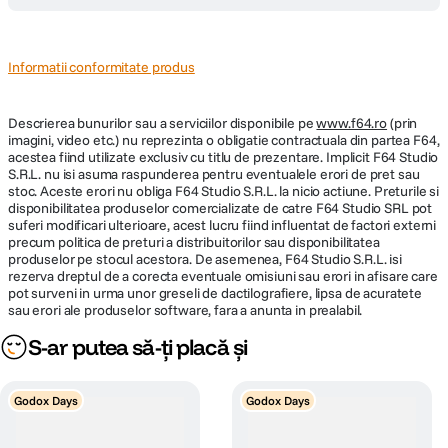
Informatii conformitate produs
Descrierea bunurilor sau a serviciilor disponibile pe
www.f64.ro
(prin
imagini, video etc.) nu reprezinta o obligatie contractuala din partea F64,
acestea fiind utilizate exclusiv cu titlu de prezentare. Implicit F64 Studio
S.R.L. nu isi asuma raspunderea pentru eventualele erori de pret sau
stoc. Aceste erori nu obliga F64 Studio S.R.L. la nicio actiune. Preturile si
disponibilitatea produselor comercializate de catre F64 Studio SRL pot
suferi modificari ulterioare, acest lucru fiind influentat de factori externi
precum politica de preturi a distribuitorilor sau disponibilitatea
produselor pe stocul acestora. De asemenea, F64 Studio S.R.L. isi
rezerva dreptul de a corecta eventuale omisiuni sau erori in afisare care
pot surveni in urma unor greseli de dactilografiere, lipsa de acuratete
sau erori ale produselor software, fara a anunta in prealabil.
S-ar putea să-ți placă și
Godox Days
Godox Days