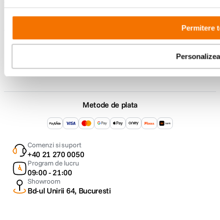
F64 Studio
Permitere t
Urmareste-ne
Personalize
Metode de plata
Comenzi si suport
+40 21 270 0050
Program de lucru
09:00 - 21:00
Showroom
Bd-ul Unirii 64, Bucuresti