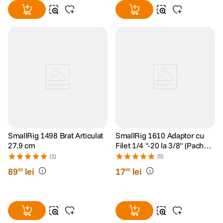
SmallRig 1498 Brat Articulat
SmallRig 1610 Adaptor cu
27.9 cm
Filet 1/4 "-20 la 3/8" (Pachet
de 5)
(1)
(5)
89
lei
17
lei
00
00