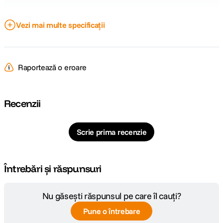
Montura
N/A
Vezi mai multe specificații
accesorii
DETALII PRODUCATOR
Raportează o eroare
Cod producator
WT25R
Recenzii
Scrie prima recenzie
Întrebări și răspunsuri
Nu găsești răspunsul pe care îl cauți?
Pune o întrebare