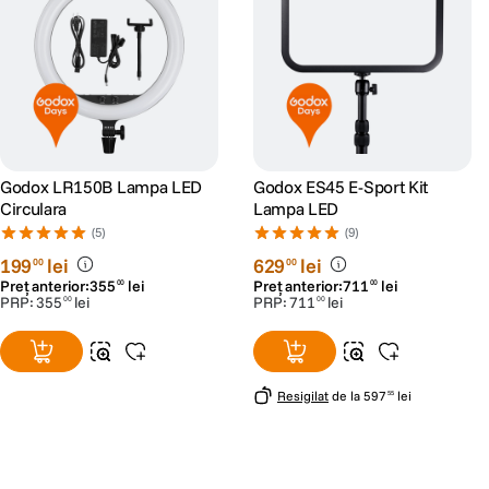
Godox LR150B Lampa LED
Godox ES45 E-Sport Kit
Circulara
Lampa LED
(5)
(9)
199
lei
629
lei
00
00
Preț anterior:
355
lei
Preț anterior:
711
lei
00
00
PRP:
355
lei
PRP:
711
lei
00
00
Resigilat
de la
597
lei
55