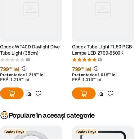
Godox WT40D Daylight Dive
Godox Tube Light TL60 RGB
Tube Light (38cm)
Lampa LED 2700-6500K
(0)
(3)
799
lei
799
lei
00
00
Preț anterior:
1
.
219
lei
Preț anterior:
1
.
016
lei
00
00
PRP:
1
.
219
lei
PRP:
1
.
016
lei
00
00
Populare în aceeași categorie
Godox Days
Godox Days