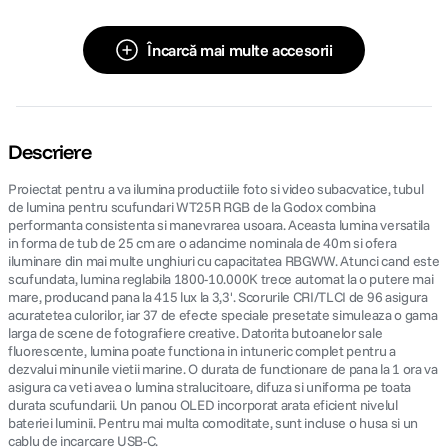
Încarcă mai multe accesorii
Descriere
Proiectat pentru a va ilumina productiile foto si video subacvatice, tubul
de lumina pentru scufundari WT25R RGB de la Godox combina
performanta consistenta si manevrarea usoara. Aceasta lumina versatila
in forma de tub de 25 cm are o adancime nominala de 40m si ofera
iluminare din mai multe unghiuri cu capacitatea RBGWW. Atunci cand este
scufundata, lumina reglabila 1800-10.000K trece automat la o putere mai
mare, producand pana la 415 lux la 3,3'. Scorurile CRI/TLCI de 96 asigura
acuratetea culorilor, iar 37 de efecte speciale presetate simuleaza o gama
larga de scene de fotografiere creative. Datorita butoanelor sale
fluorescente, lumina poate functiona in intuneric complet pentru a
dezvalui minunile vietii marine. O durata de functionare de pana la 1 ora va
asigura ca veti avea o lumina stralucitoare, difuza si uniforma pe toata
durata scufundarii. Un panou OLED incorporat arata eficient nivelul
bateriei luminii. Pentru mai multa comoditate, sunt incluse o husa si un
cablu de incarcare USB-C.