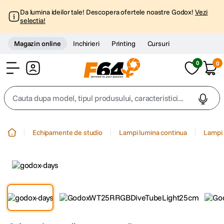
Da lumina ideilor tale! Descopera ofertele noastre Godox!
Vezi
selectia!
Magazin online
Inchirieri
Printing
Cursuri
0
0
Cont
Cauta dupa model, tipul produsului, caracteristici...
Top Cautari
Echipamente de studio
Lampi lumina continua
Lampi 
canon g7x
1
.
trepied
2
.
trepied telefon
3
.
peak design
4
.