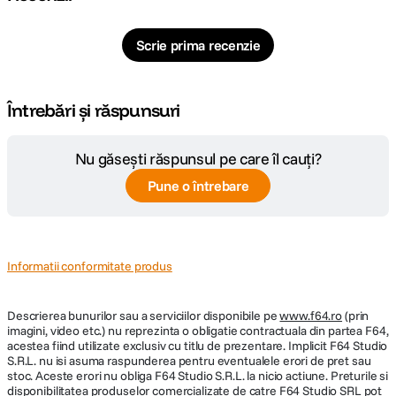
Scrie prima recenzie
Întrebări și răspunsuri
Nu găsești răspunsul pe care îl cauți?
Pune o întrebare
Informatii conformitate produs
Descrierea bunurilor sau a serviciilor disponibile pe
www.f64.ro
(prin
imagini, video etc.) nu reprezinta o obligatie contractuala din partea F64,
acestea fiind utilizate exclusiv cu titlu de prezentare. Implicit F64 Studio
S.R.L. nu isi asuma raspunderea pentru eventualele erori de pret sau
stoc. Aceste erori nu obliga F64 Studio S.R.L. la nicio actiune. Preturile si
disponibilitatea produselor comercializate de catre F64 Studio SRL pot