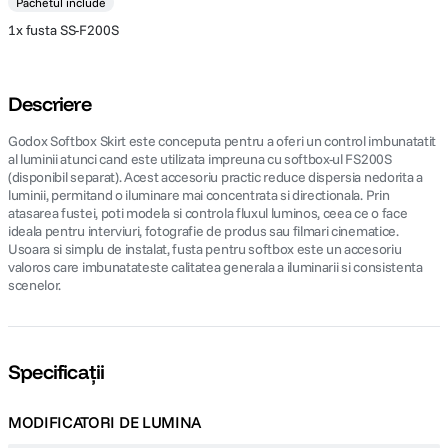
Pachetul include
1x fusta SS-F200S
Descriere
Godox Softbox Skirt este conceputa pentru a oferi un control imbunatatit
al luminii atunci cand este utilizata impreuna cu softbox-ul FS200S
(disponibil separat). Acest accesoriu practic reduce dispersia nedorita a
luminii, permitand o iluminare mai concentrata si directionala. Prin
atasarea fustei, poti modela si controla fluxul luminos, ceea ce o face
ideala pentru interviuri, fotografie de produs sau filmari cinematice.
Usoara si simplu de instalat, fusta pentru softbox este un accesoriu
valoros care imbunatateste calitatea generala a iluminarii si consistenta
scenelor.
Specificații
MODIFICATORI DE LUMINA