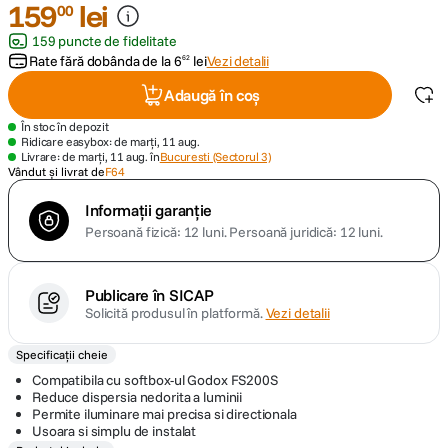
159
lei
00
159 puncte de fidelitate
canon sx740 hs
5
.
Rate fără dobânda de la
6
lei
Vezi detalii
62
lavaliera
6
.
Adaugă în coș
În stoc în depozit
card memorie
7
.
Ridicare easybox: de marți, 11 aug.
Livrare: de marți, 11 aug. în
Bucuresti (Sectorul 3)
Vândut și livrat de
F64
dji mic mini
8
.
Informații garanție
Persoană fizică: 12 luni.
Persoană juridică: 12 luni.
dji osmo
9
.
insta 360
10
.
Publicare în SICAP
Solicită produsul în platformă.
Vezi detalii
Specificații cheie
Compatibila cu softbox-ul Godox FS200S
Reduce dispersia nedorita a luminii
Permite iluminare mai precisa si directionala
Usoara si simplu de instalat