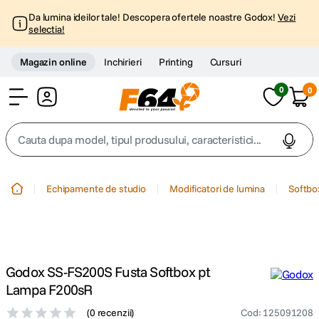
Da lumina ideilor tale! Descopera ofertele noastre Godox!
Vezi
selectia!
Magazin online
Inchirieri
Printing
Cursuri
0
0
Cont
Cauta dupa model, tipul produsului, caracteristici...
Top Cautari
Echipamente de studio
Modificatori de lumina
Softbo
canon g7x
1
.
trepied
2
.
Godox SS-FS200S Fusta Softbox pt
trepied telefon
3
.
Lampa F200sR
(
0 recenzii
)
Cod
:
125091208
peak design
4
.