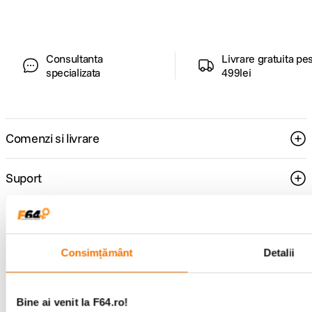
Consultanta
Livrare gratuita pe
specializata
499lei
Comenzi si livrare
Suport
Service si garantii
Consimțământ
Detalii
F64 Studio
Bine ai venit la F64.ro!
Urmareste-ne