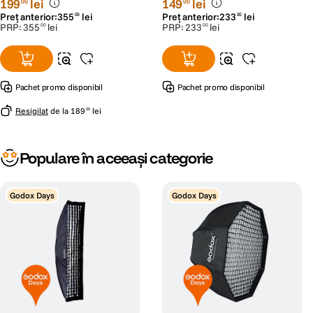
199
lei
149
lei
00
00
Preț anterior:
355
lei
Preț anterior:
233
lei
00
00
PRP:
355
lei
PRP:
233
lei
00
00
Pachet promo disponibil
Pachet promo disponibil
Resigilat
de la
189
lei
05
Populare în aceeași categorie
Godox Days
Godox Days