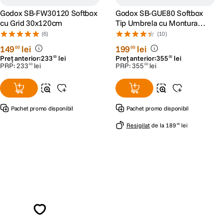
Godox SB-FW30120 Softbox
Godox SB-GUE80 Softbox
cu Grid 30x120cm
Tip Umbrela cu Montura
Bowens Octa 80cm
(6)
(10)
149
lei
199
lei
00
00
Preț anterior:
233
lei
Preț anterior:
355
lei
00
00
PRP:
233
lei
PRP:
355
lei
00
00
Pachet promo disponibil
Pachet promo disponibil
Resigilat
de la
189
lei
05
Alatura-te comunitatii creatorilor
Descopera inspiratie, recomandari utile,
ghiduri foto-video si oferte pregatite special
pentru tine.