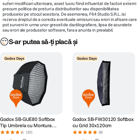
suferi modificari ulterioare, acest lucru fiind influentat de factori externi
precum politica de preturi a distribuitorilor sau disponibilitatea
produselor pe stocul acestora. De asemenea, F64 Studio S.R.L. isi
rezerva dreptul de a corecta eventuale omisiuni sau erori in afisare care
pot surveni in urma unor greseli de dactilografiere, lipsa de acuratete
sau erori ale produselor software, fara a anunta in prealabil.
S-ar putea să-ți placă și
Godox Days
Godox Days
Godox SB-GUE80 Softbox
Godox SB-FW30120 Softbox
Tip Umbrela cu Montura
cu Grid 30x120cm
Bowens Octa 80cm
(10)
(6)