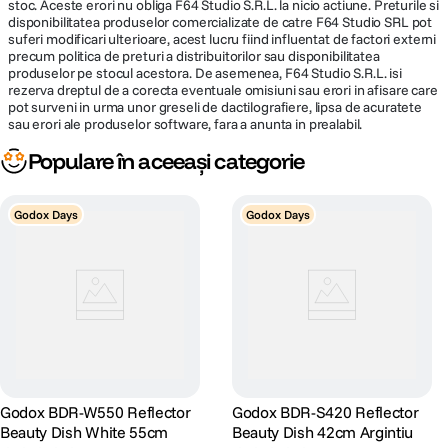
stoc. Aceste erori nu obliga F64 Studio S.R.L. la nicio actiune. Preturile si
disponibilitatea produselor comercializate de catre F64 Studio SRL pot
suferi modificari ulterioare, acest lucru fiind influentat de factori externi
precum politica de preturi a distribuitorilor sau disponibilitatea
produselor pe stocul acestora. De asemenea, F64 Studio S.R.L. isi
rezerva dreptul de a corecta eventuale omisiuni sau erori in afisare care
pot surveni in urma unor greseli de dactilografiere, lipsa de acuratete
sau erori ale produselor software, fara a anunta in prealabil.
Populare în aceeași categorie
Godox Days
Godox Days
Godox BDR-W550 Reflector
Godox BDR-S420 Reflector
Beauty Dish White 55cm
Beauty Dish 42cm Argintiu