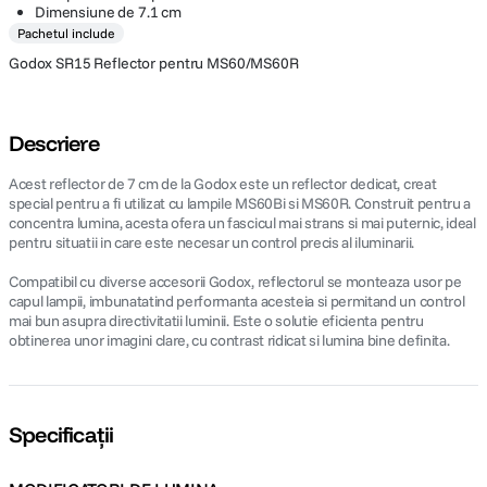
Dimensiune de 7.1 cm
Pachetul include
Godox SR15 Reflector pentru MS60/MS60R
Descriere
Acest reflector de 7 cm de la Godox este un reflector dedicat, creat
special pentru a fi utilizat cu lampile MS60Bi si MS60R. Construit pentru a
concentra lumina, acesta ofera un fascicul mai strans si mai puternic, ideal
pentru situatii in care este necesar un control precis al iluminarii.
Compatibil cu diverse accesorii Godox, reflectorul se monteaza usor pe
capul lampii, imbunatatind performanta acesteia si permitand un control
mai bun asupra directivitatii luminii. Este o solutie eficienta pentru
obtinerea unor imagini clare, cu contrast ridicat si lumina bine definita.
Specificații