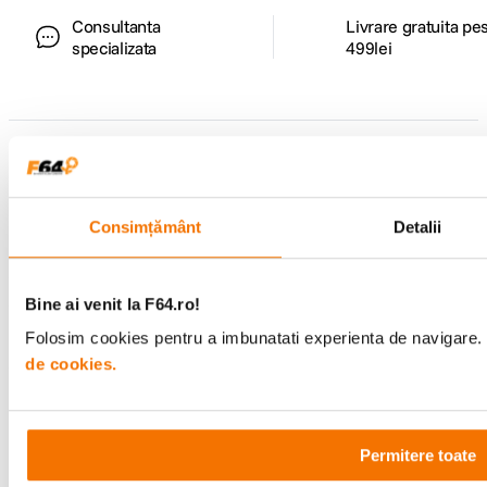
Consultanta
Livrare gratuita pe
specializata
499lei
Comenzi si livrare
Suport
Consimțământ
Detalii
Service si garantii
Bine ai venit la F64.ro!
F64 Studio
Folosim cookies pentru a imbunatati experienta de navigare. P
de cookies.
Urmareste-ne
Permitere toate