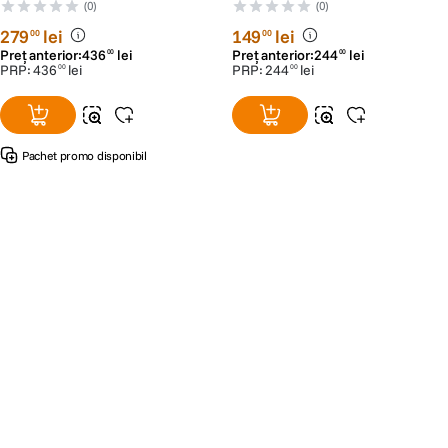
(0)
(0)
279
lei
149
lei
00
00
Preț anterior:
436
lei
Preț anterior:
244
lei
00
00
PRP:
436
lei
PRP:
244
lei
00
00
Pachet promo disponibil
Alatura-te comunitatii creatorilor
Descopera inspiratie, recomandari utile,
ghiduri foto-video si oferte pregatite special
pentru tine.