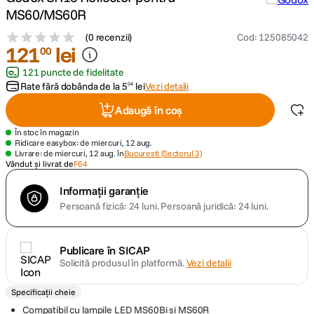
MS60/MS60R
canon sx740 hs
5
.
(
0 recenzii
)
Cod
:
125085042
121
lei
00
lavaliera
6
.
121 puncte de fidelitate
Rate fără dobânda de la
5
lei
Vezi detalii
04
ulanzi
7
.
Adaugă în coș
godox
8
.
În stoc în magazin
Ridicare easybox: de miercuri, 12 aug.
Livrare: de miercuri, 12 aug. în
Bucuresti (Sectorul 3)
card memorie
Vândut și livrat de
F64
9
.
Informații garanție
nou
10
.
Persoană fizică: 24 luni.
Persoană juridică: 24 luni.
Publicare în SICAP
Solicită produsul în platformă.
Vezi detalii
Specificații cheie
Compatibil cu lampile LED MS60Bi si MS60R