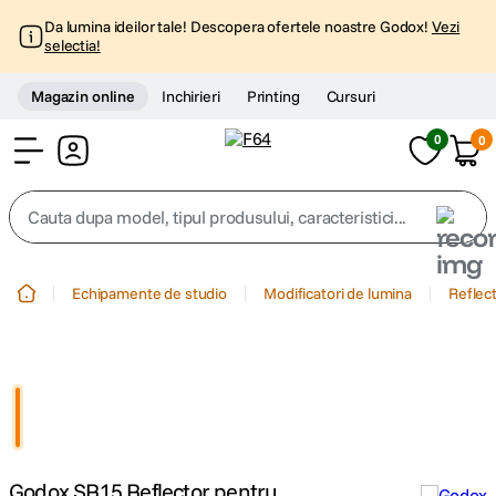
Da lumina ideilor tale! Descopera ofertele noastre Godox!
Vezi
selectia!
Magazin online
Inchirieri
Printing
Cursuri
0
0
Cont
Cauta dupa model, tipul produsului, caracteristici...
Top Cautari
Echipamente de studio
Modificatori de lumina
Reflec
canon g7x
1
.
trepied
2
.
trepied telefon
3
.
Godox SR15 Reflector pentru
peak design
4
.