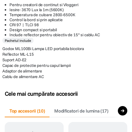
Pentru creatorii de continut si Vloggeri
Iesire: 3670 Lux la 1m (5600K)
Temperatura de culoare 2800-6500K
Control la bord si prin aplicatie
CRI 97 | TLCI 98
Design compact si portabil
Include reflector pentru obiectiv de 15° si cablu AC
Pachetul include
Godox ML100Bi Lampa LED portabila bicolora
Reflector ML-L15
Suport AD-E2
Capac de protectie pentru capul lampii
Adaptor de alimentare
Cablu de alimentare AC
Cele mai cumpărate accesorii
Top accesorii
(
10
)
Modificatori de lumina
(
17
)
Acceso