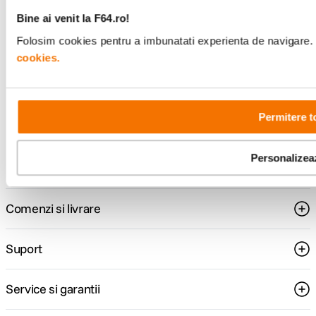
Alatura-te comunitatii creatorilor
Bine ai venit la F64.ro!
Descopera inspiratie, recomandari utile,
Folosim cookies pentru a imbunatati experienta de navigare. P
ghiduri foto-video si oferte pregatite special
cookies.
pentru tine.
Permitere t
Consultanta
Livrare gratuita pe
specializata
499lei
Personalizea
Comenzi si livrare
Suport
Service si garantii