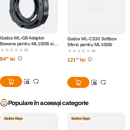
Godox ML-GB Adaptor
Godox ML-CS30 Softbox
Bowens pentru ML100Bi si
Sferic pentru ML100Bi
ML60IIBi
(0)
(0)
84
lei
00
121
lei
00
Populare în aceeași categorie
Godox Days
Godox Days