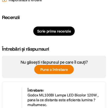
Cod producator
ML100bi D273271 1018735232
Recenzii
Scrie prima recenzie
Întrebări și răspunsuri
Nu găsești răspunsul pe care îl cauți?
Pune o întrebare
Întrebare:
Godox ML100BI Lampa LED Bicolor 120W ,
pana la ce distanta este eficienta lumina ?
multumesc.