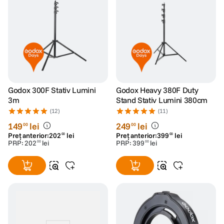
Godox 300F Stativ Lumini
Godox Heavy 380F Duty
3m
Stand Stativ Lumini 380cm
(12)
(11)
149
lei
249
lei
00
00
Preț anterior:
202
lei
Preț anterior:
399
lei
00
00
PRP:
202
lei
PRP:
399
lei
00
00