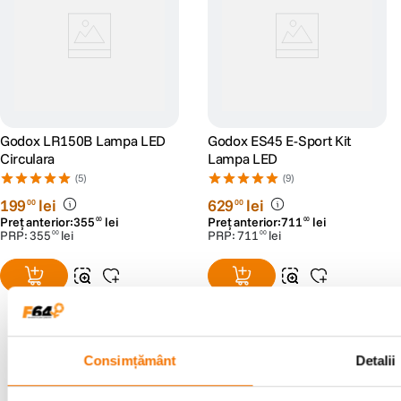
Godox LR150B Lampa LED
Godox ES45 E-Sport Kit
Circulara
Lampa LED
(5)
(9)
199
lei
629
lei
00
00
Preț anterior:
355
lei
Preț anterior:
711
lei
00
00
PRP:
355
lei
PRP:
711
lei
00
00
Resigilat
de la
597
lei
55
Consimțământ
Detalii