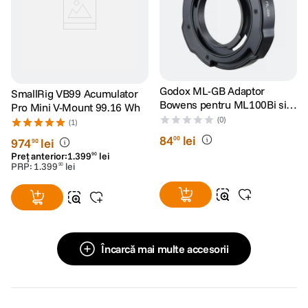
Godox ML-GB Adaptor
SmallRig VB99 Acumulator
Bowens pentru ML100Bi si
Pro Mini V-Mount 99.16 Wh
ML60IIBi
(0)
(1)
84
lei
00
974
lei
90
Preț anterior:
1
.
399
lei
90
PRP:
1
.
399
lei
90
Încarcă mai multe accesorii