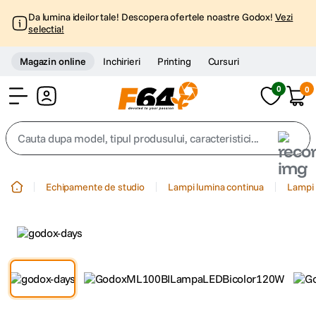
Da lumina ideilor tale! Descopera ofertele noastre Godox!
Vezi
selectia!
Magazin online
Inchirieri
Printing
Cursuri
0
0
Cont
Cauta dupa model, tipul produsului, caracteristici...
Top Cautari
Echipamente de studio
Lampi lumina continua
Lampi 
canon g7x
1
.
trepied
2
.
trepied telefon
3
.
peak design
4
.