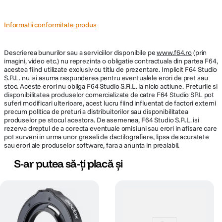
Informatii conformitate produs
Descrierea bunurilor sau a serviciilor disponibile pe
www.f64.ro
(prin
imagini, video etc.) nu reprezinta o obligatie contractuala din partea F64,
acestea fiind utilizate exclusiv cu titlu de prezentare. Implicit F64 Studio
S.R.L. nu isi asuma raspunderea pentru eventualele erori de pret sau
stoc. Aceste erori nu obliga F64 Studio S.R.L. la nicio actiune. Preturile si
disponibilitatea produselor comercializate de catre F64 Studio SRL pot
suferi modificari ulterioare, acest lucru fiind influentat de factori externi
precum politica de preturi a distribuitorilor sau disponibilitatea
produselor pe stocul acestora. De asemenea, F64 Studio S.R.L. isi
rezerva dreptul de a corecta eventuale omisiuni sau erori in afisare care
pot surveni in urma unor greseli de dactilografiere, lipsa de acuratete
sau erori ale produselor software, fara a anunta in prealabil.
S-ar putea să-ți placă și