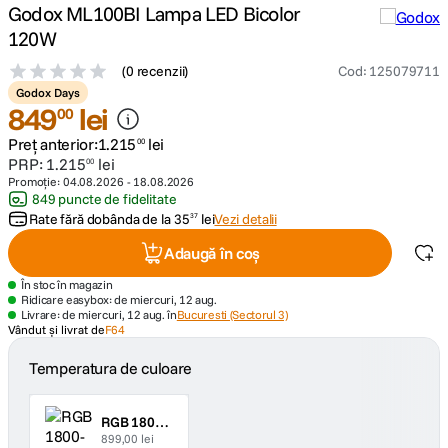
Godox ML100BI Lampa LED Bicolor
120W
canon sx740 hs
5
.
(
0 recenzii
)
Cod
:
125079711
lavaliera
6
.
Godox Days
849
lei
00
ulanzi
7
.
Preț anterior:
1
.
215
lei
00
PRP:
1
.
215
lei
00
Promoție:
04.08.2026
-
18.08.2026
godox
8
.
849 puncte de fidelitate
Rate fără dobânda de la
35
lei
Vezi detalii
37
card memorie
9
.
Adaugă în coș
nou
10
.
În stoc în magazin
Ridicare easybox: de miercuri, 12 aug.
Livrare: de miercuri, 12 aug. în
Bucuresti (Sectorul 3)
Vândut și livrat de
F64
Temperatura de culoare
RGB 1800-10000K
899,00 lei