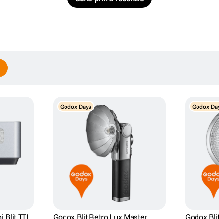
Godox Days
Godox Da
rfecta instant, ajutandu-te sa fotografiezi mai rapid si mai eficient.
i Blit TTL
Godox Blit Retro Lux Master
Godox Blit