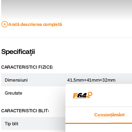
Arată descrierea completă
Specificații
CARACTERISTICI FIZICE:
Dimensiuni
41.5mm×41mm×32mm
Greutate
45gr
CARACTERISTICI BLIT:
Consimțământ
Tip blit
TTL