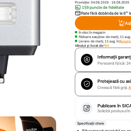
Promoție:
04.08.2026
-
18.08.2026
159 puncte de fidelitate
Rate fără dobânda de la
6
l
66
Ad
În stoc în magazin
Ridicare easybox: de marți, 11 aug.
Livrare: de marți, 11 aug. în
Bucures
Vândut și livrat de
F64
Informații garanț
Persoană fizică: 24 
Protejează cu a
Creează fără griji.
A
Publicare în SIC
Solicită produsul î
Specificații cheie
Blit compact montabil pe c