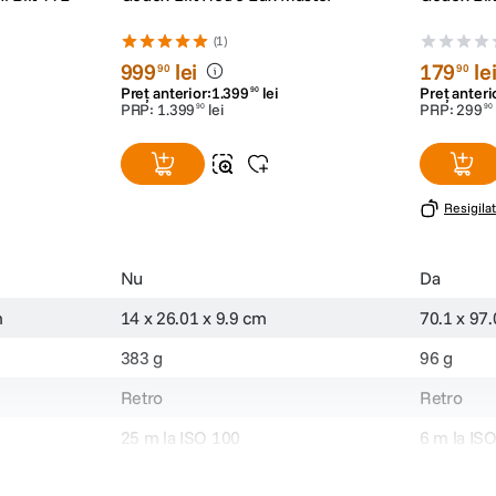
(1)
999
lei
179
le
90
90
Preț anterior:
1
.
399
lei
Preț anteri
90
PRP:
1
.
399
lei
PRP:
299
90
90
Resigilat
Nu
Da
m
14 x 26.01 x 9.9 cm
70.1 x 97
383 g
96 g
Retro
Retro
25 m la ISO 100
6 m la IS
-
-