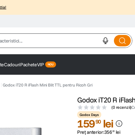
tia!
istici...
te
Cadouri
Pachete
VIP
Godox iT20 R iFlash Mini Blit TTL pentru Ricoh Gri
Godox iT20 R iFlash
(
0 recenzii
)
C
Godox Days
159
lei
90
Preț anterior:
356
lei
00