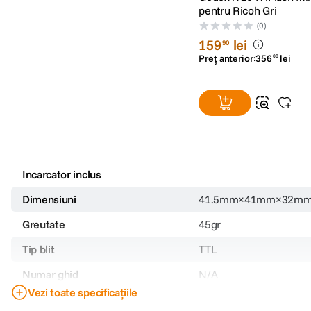
pentru Ricoh Gri
(0)
159
lei
90
Preț anterior:
356
lei
00
Incarcator inclus
Dimensiuni
41.5mm×41mm×32m
Greutate
45gr
Tip blit
TTL
Numar ghid
N/A
Vezi toate specificațiile
Unghi de cuprindere
N/A