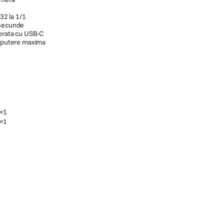
/32 la 1/1
 secunde
porata cu USB-C
a putere maxima
 ×1
 ×1