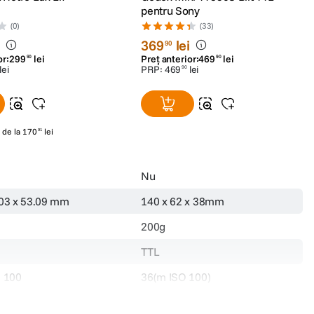
pentru Sony
(0)
(33)
i
369
lei
90
or:
299
lei
Preț anterior:
469
lei
90
90
lei
PRP:
469
lei
90
de la
170
lei
91
Nu
.03 x 53.09 mm
140 x 62 x 38mm
200g
TTL
O 100
36(m ISO 100)
24 la 105mm