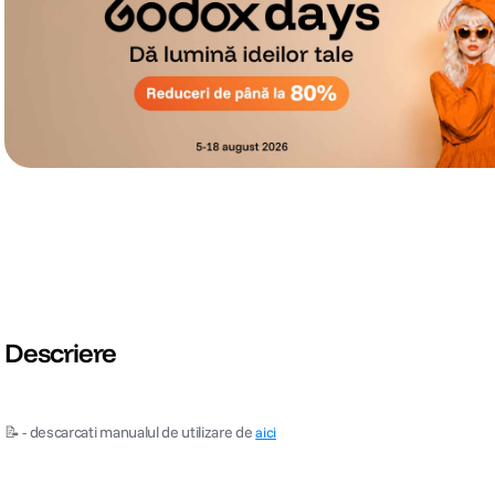
Descriere
📝 - descarcati manualul de utilizare de
aici