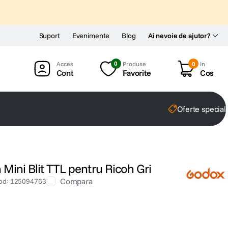
Suport
Evenimente
Blog
Ai nevoie de ajutor?
0
Produse
0
In
Cont
Favorite
Cos
Oferte special
 Mini Blit TTL pentru Ricoh Gri
Compara
od
:
125094763