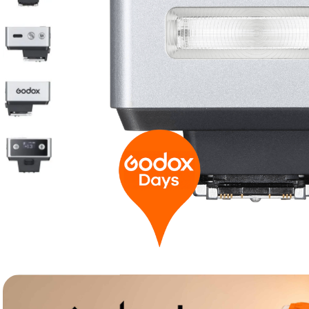
lavaliera
6
.
sony fx
7
.
card memorie
8
.
dji mic mini
9
.
dji osmo
10
.