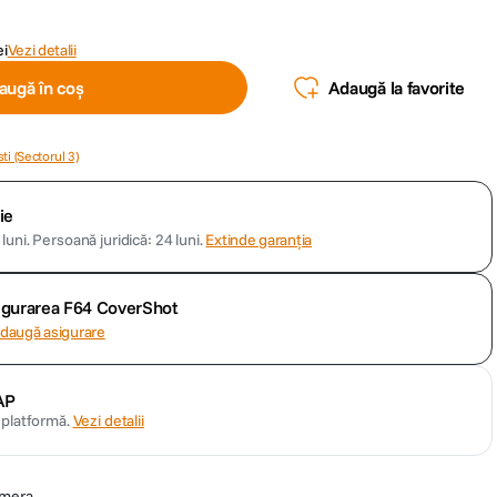
ei
Vezi detalii
augă în coș
Adaugă la favorite
ti (Sectorul 3)
ie
luni.
Persoană juridică: 24 luni.
Extinde garanția
sigurarea F64 CoverShot
daugă asigurare
AP
n platformă.
Vezi detalii
amera