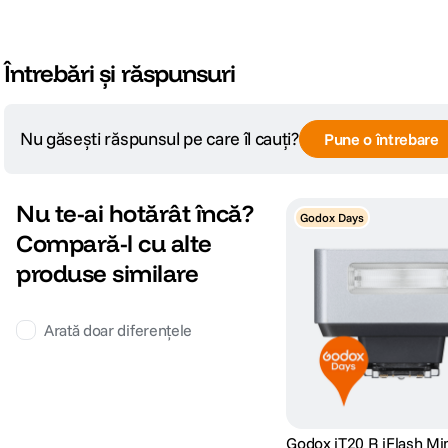
DETALII PRODUCATOR
Întrebări și răspunsuri
Cod producator
IT20 R
Nu găsești răspunsul pe care îl cauți?
Pune o întrebare
Nu te-ai hotărât încă?
Godox Days
Compară-l cu alte
produse similare
Arată doar diferențele
Smart TTL, rezultate fara efort
Uita de setarile complicate. Acest mini flash cu functie TTL ofera iluminare pe
Godox iT20 R iFlash Min