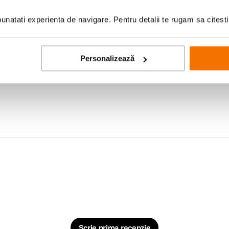
natati experienta de navigare. Pentru detalii te rugam sa citest
ie TTL, ideal pentru fotografii in interior sau in aer liber. Atat de mic incat 
atea de a crea atmosfere unice si cadre originale.
Personalizează
Scrie prima recenzie