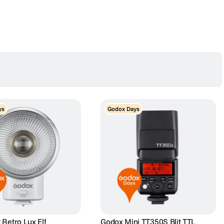
ys
Godox Days
 Retro Lux Elf
Godox Mini TT350S Blit TTL