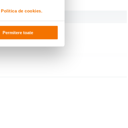
i
Politica de cookies.
incape in buzunar, este mereu gata pentru momentele tale creative. Accesoriile
Permitere toate