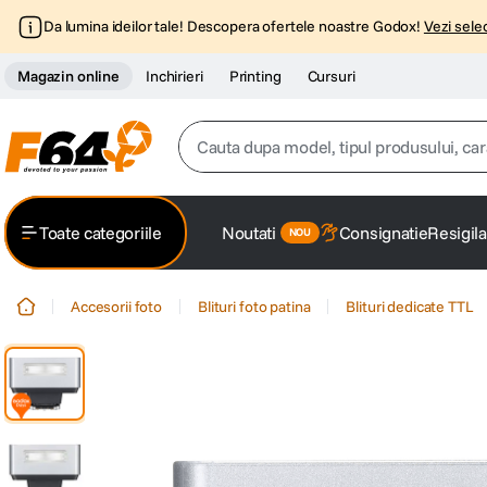
Da lumina ideilor tale! Descopera ofertele noastre Godox!
Vezi selec
Magazin online
Inchirieri
Printing
Cursuri
Cauta dupa model, tipul produsului, caracter
Top Cautari
Toate categoriile
Noutati
Consignatie
Resigila
canon g7x
1
.
Accesorii foto
Blituri foto patina
Blituri dedicate TTL
trepied
2
.
trepied telefon
3
.
peak design
4
.
canon sx740 hs
5
.