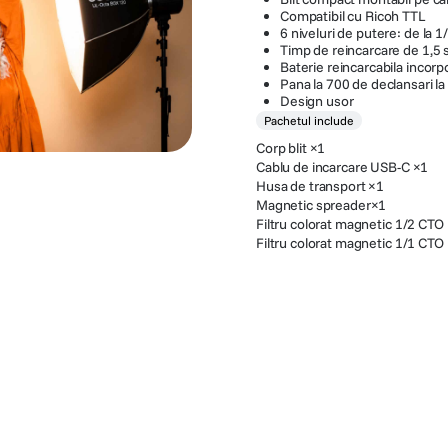
Compatibil cu Ricoh TTL
6 niveluri de putere: de la 1
Timp de reincarcare de 1,5
Baterie reincarcabila incor
Pana la 700 de declansari l
Design usor
Pachetul include
Corp blit ×1
Cablu de incarcare USB-C ×1
Husa de transport ×1
Magnetic spreader×1
Filtru colorat magnetic 1/2 CTO
Filtru colorat magnetic 1/1 CTO