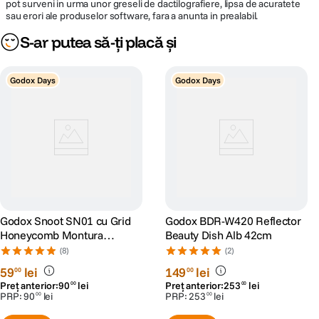
pot surveni in urma unor greseli de dactilografiere, lipsa de acuratete
sau erori ale produselor software, fara a anunta in prealabil.
S-ar putea să-ți placă și
Godox Days
Godox Days
Godox Snoot SN01 cu Grid
Godox BDR-W420 Reflector
Honeycomb Montura
Beauty Dish Alb 42cm
Bowens S
(8)
(2)
59
lei
149
lei
00
00
Preț anterior:
90
lei
Preț anterior:
253
lei
00
00
PRP:
90
lei
PRP:
253
lei
00
00