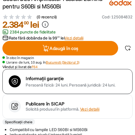
pentru S60Bi si MS60Bi
canon sx740 hs
5
.
(
0 recenzii
)
Cod
:
125084832
2
.
384
lei
00
lavaliera
6
.
2384 puncte de fidelitate
Rate fără dobânda de la
99
lei
Vezi detalii
33
sony fx
7
.
Adaugă în coș
card memorie
8
.
În stoc în magazin
Livrare: de luni, 10 aug. în
Bucuresti (Sectorul 3)
Vândut și livrat de
F64
dji mic mini
9
.
Informații garanție
dji osmo
Persoană fizică: 24 luni.
Persoană juridică: 24 luni.
10
.
Publicare în SICAP
Solicită produsul în platformă.
Vezi detalii
Specificații cheie
Compatibil cu lampile LED S60BI si MS60Bi
Imbunatateste nivelul intensitatii luminii