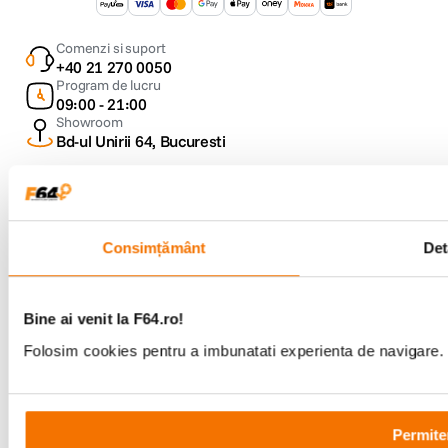
Comenzi si suport
+40 21 270 0050
Program de lucru
09:00 - 21:00
Showroom
Bd-ul Unirii 64, Bucuresti
Consimțământ
Det
Copyright © F64 2001 - 2026
Bine ai venit la F64.ro!
Parteneri tehnologie:
Folosim cookies pentru a imbunatati experienta de navigare. P
Permite