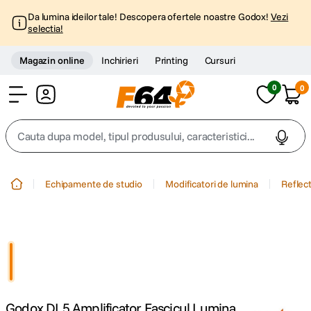
Da lumina ideilor tale! Descopera ofertele noastre Godox!
Vezi
selectia!
Magazin online
Inchirieri
Printing
Cursuri
0
0
Cont
Cauta dupa model, tipul produsului, caracteristici...
Top Cautari
Echipamente de studio
Modificatori de lumina
Reflec
canon g7x
1
.
trepied
2
.
trepied telefon
3
.
Godox DL5 Amplificator Fascicul Lumina
peak design
4
.