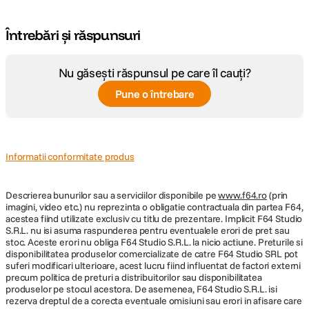
Întrebări și răspunsuri
Nu găsești răspunsul pe care îl cauți?
Pune o întrebare
Informatii conformitate produs
Descrierea bunurilor sau a serviciilor disponibile pe
www.f64.ro
(prin
imagini, video etc.) nu reprezinta o obligatie contractuala din partea F64,
acestea fiind utilizate exclusiv cu titlu de prezentare. Implicit F64 Studio
S.R.L. nu isi asuma raspunderea pentru eventualele erori de pret sau
stoc. Aceste erori nu obliga F64 Studio S.R.L. la nicio actiune. Preturile si
disponibilitatea produselor comercializate de catre F64 Studio SRL pot
suferi modificari ulterioare, acest lucru fiind influentat de factori externi
precum politica de preturi a distribuitorilor sau disponibilitatea
produselor pe stocul acestora. De asemenea, F64 Studio S.R.L. isi
rezerva dreptul de a corecta eventuale omisiuni sau erori in afisare care