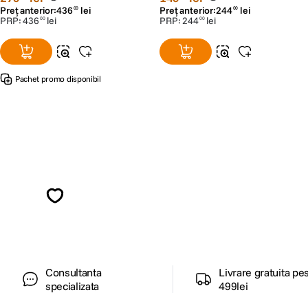
Preț anterior:
436
lei
Preț anterior:
244
lei
00
00
PRP:
436
lei
PRP:
244
lei
00
00
Pachet promo disponibil
Alatura-te comunitatii creatorilor
Descopera inspiratie, recomandari utile,
ghiduri foto-video si oferte pregatite special
pentru tine.
Consultanta
Livrare gratuita pe
specializata
499lei