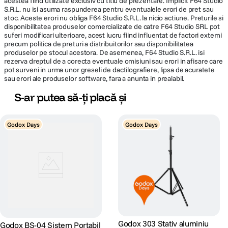
acestea fiind utilizate exclusiv cu titlu de prezentare. Implicit F64 Studio
S.R.L. nu isi asuma raspunderea pentru eventualele erori de pret sau
stoc. Aceste erori nu obliga F64 Studio S.R.L. la nicio actiune. Preturile si
disponibilitatea produselor comercializate de catre F64 Studio SRL pot
suferi modificari ulterioare, acest lucru fiind influentat de factori externi
precum politica de preturi a distribuitorilor sau disponibilitatea
produselor pe stocul acestora. De asemenea, F64 Studio S.R.L. isi
rezerva dreptul de a corecta eventuale omisiuni sau erori in afisare care
pot surveni in urma unor greseli de dactilografiere, lipsa de acuratete
sau erori ale produselor software, fara a anunta in prealabil.
S-ar putea să-ți placă și
Godox Days
Godox Days
Godox 303 Stativ aluminiu
Godox BS-04 Sistem Portabil