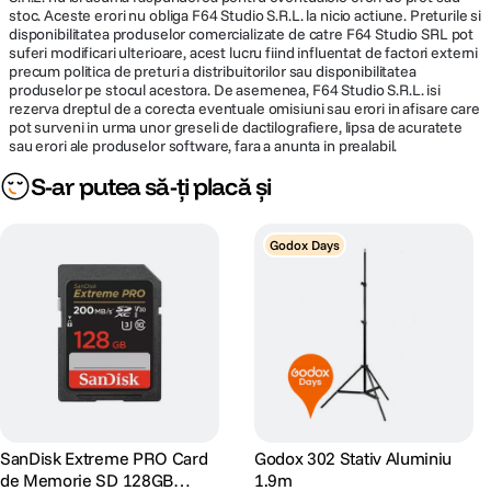
stoc. Aceste erori nu obliga F64 Studio S.R.L. la nicio actiune. Preturile si
disponibilitatea produselor comercializate de catre F64 Studio SRL pot
suferi modificari ulterioare, acest lucru fiind influentat de factori externi
precum politica de preturi a distribuitorilor sau disponibilitatea
produselor pe stocul acestora. De asemenea, F64 Studio S.R.L. isi
rezerva dreptul de a corecta eventuale omisiuni sau erori in afisare care
pot surveni in urma unor greseli de dactilografiere, lipsa de acuratete
sau erori ale produselor software, fara a anunta in prealabil.
S-ar putea să-ți placă și
Godox Days
SanDisk Extreme PRO Card
Godox 302 Stativ Aluminiu
de Memorie SD 128GB
1.9m