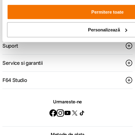
specializata
499lei
Permitere toate
Comenzi si livrare
Personalizează
Suport
Service si garantii
F64 Studio
Urmareste-ne
Metode de plata