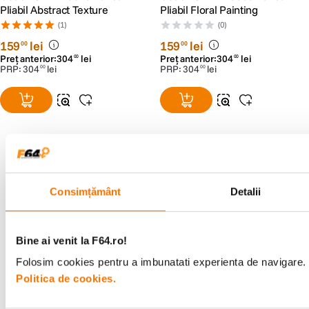
Pliabil Abstract Texture
Pliabil Floral Painting
(1)
(0)
159
lei
159
lei
00
00
Preț anterior:
304
lei
Preț anterior:
304
lei
00
00
PRP:
304
lei
PRP:
304
lei
00
00
Alatura-te comunitatii creatorilor
Consimțământ
Detalii
Descopera inspiratie, recomandari utile,
ghiduri foto-video si oferte pregatite special
pentru tine.
Bine ai venit la F64.ro!
Folosim cookies pentru a imbunatati experienta de navigare. P
Politica de cookies.
Consultanta
Livrare gratuita pe