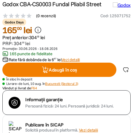
Godox CBA-CS0003 Fundal Pliabil Street
lavaliera
5
.
(
0 recenzii
)
Cod
:
125071752
Godox Days
canon sx740 hs
165
lei
6
.
00
Preț anterior:
304
lei
00
card memorie
7
.
PRP:
304
lei
00
Promoție:
30.06.2026
-
18.08.2026
165 puncte de fidelitate
sony fx
8
.
Rate fără dobânda de la
6
lei
Vezi detalii
87
dji mic mini
Adaugă în coș
9
.
În stoc în depozit
dji osmo pocket 4
Livrare: de luni, 10 aug. în
Bucuresti (Sectorul 3)
10
.
Vândut și livrat de
F64
Informații garanție
Persoană fizică: 24 luni.
Persoană juridică: 24 luni.
Publicare în SICAP
Solicită produsul în platformă.
Vezi detalii