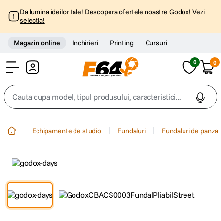
Da lumina ideilor tale! Descopera ofertele noastre Godox!
Vezi
selectia!
Magazin online
Inchirieri
Printing
Cursuri
0
0
Cont
Cauta dupa model, tipul produsului, caracteristici...
Top Cautari
Echipamente de studio
Fundaluri
Fundaluri de panza
canon g7x
1
.
trepied
2
.
trepied telefon
3
.
peak design
4
.