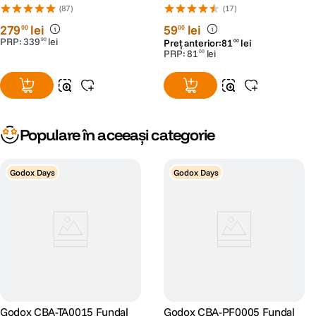
SDXC UHS-I Class 10 U3 V30
(87)
(17)
+ 2 Ani RescuePRO Deluxe
279
lei
59
lei
00
00
PRP:
339
lei
90
Preț anterior:
81
lei
00
PRP:
81
lei
00
Populare în aceeași categorie
Godox Days
Godox Days
Godox CBA-TA0015 Fundal
Godox CBA-PF0005 Fundal