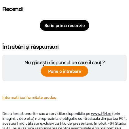
Recenzii
Scrie prima recenzie
Întrebări și răspunsuri
Nu găsești răspunsul pe care îl cauți?
Pune o întrebare
Informatii conformitate produs
Descrierea bunurilor sau a serviciilor disponibile pe
www.f64.ro
(prin
imagini, video etc.) nu reprezinta o obligatie contractuala din partea F64,
acestea fiind utilizate exclusiv cu titlu de prezentare. Implicit F64 Studio
S.R.L. nu isi asuma raspunderea pentru eventualele erori de pret sau