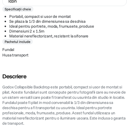
Specificații cheie
Portabil, compact si usor de montat
Se pliaza la 1/3 din dimensiunea sa deschisa
Ideal pentru portrete, moda, frumusete, produse
Dimensiuni 2 x 1.5m
Material nereflectorizant, rezistent la sifonare
Pachetul include
Fundal
Husa transport
Descriere
Godox Collapsible Backdrop este portabil, compact si usor de montat si
pliat. Aceste fundaluri sunt concepute pentru fotografii care au nevoie de
un sistem versatil care poate fi transferat cu usurinta din studio in locatie.
Fundalul poate fi pliat in mod convenabil la 1/3 din dimensiunea sa
deschisa pentru a fi transportat cu usurinta. Ideal pentru portrete
profesionale, moda, frumusete, produse. Acest fundal utilizeaza un
material nereflectorizant pentru o iluminare usoara. Este inclusa o geanta
de transport.