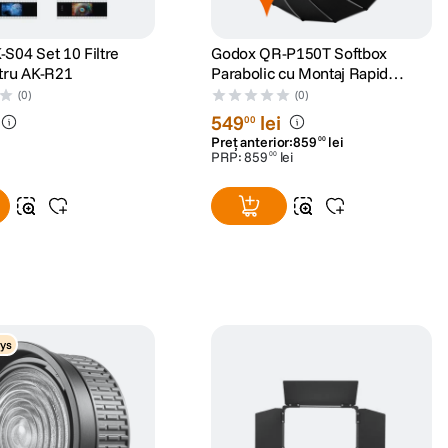
S04 Set 10 Filtre
Godox QR-P150T Softbox
tru AK-R21
Parabolic cu Montaj Rapid
pentru Transmisiuni Live
(0)
(0)
549
lei
00
Preț anterior:
859
lei
00
PRP:
859
lei
00
ys