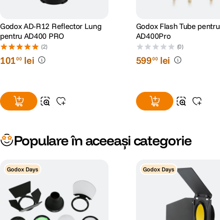
Godox AD-R12 Reflector Lung
Godox Flash Tube pentru
pentru AD400 PRO
AD400Pro
(2)
(0)
101
lei
599
lei
00
00
Populare în aceeași categorie
Godox Days
Godox Days