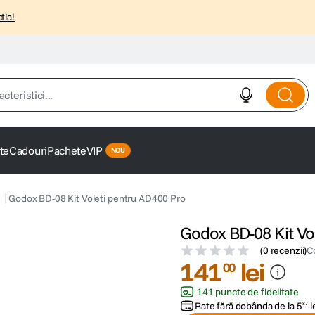
tia!
istici...
te
Cadouri
Pachete
VIP
Godox BD-08 Kit Voleti pentru AD400 Pro
Godox BD-08 Kit Vo
(
0 recenzii
)
C
141
lei
00
141 puncte de fidelitate
Rate fără dobânda de la
5
l
87