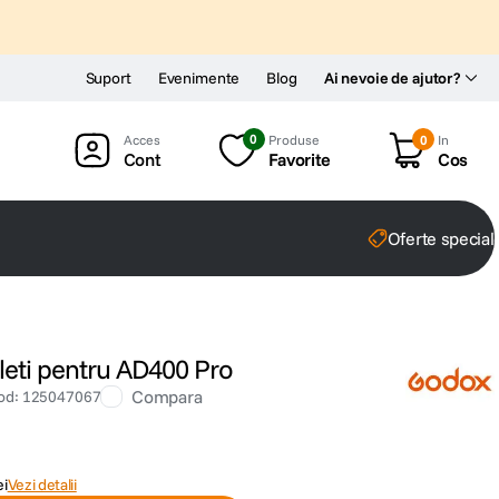
Suport
Evenimente
Blog
Ai nevoie de ajutor?
0
Produse
0
In
Cont
Favorite
Cos
Oferte special
leti pentru AD400 Pro
Compara
od
:
125047067
ei
Vezi detalii