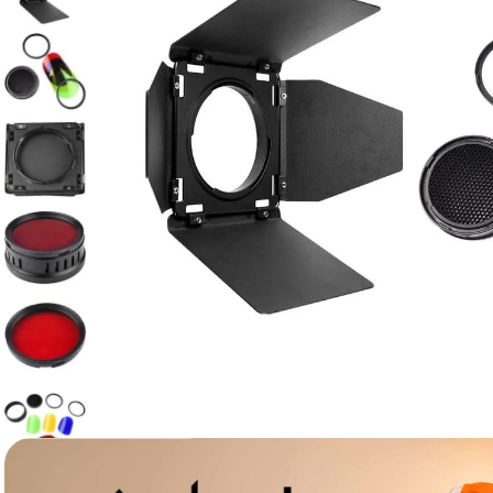
canon sx740 hs
6
.
card memorie
7
.
sony fx
8
.
dji mic mini
9
.
dji osmo pocket 4
10
.