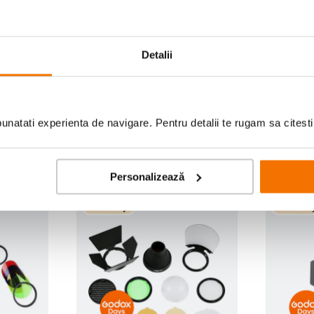
Scrie prima recenzie
Detalii
natati experienta de navigare. Pentru detalii te rugam sa citest
Personalizează
Godox Days
Godox Da