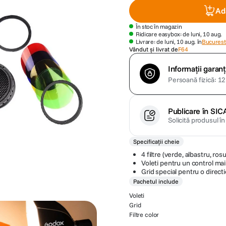
Ad
În stoc în magazin
Ridicare easybox: de luni, 10 aug.
Livrare: de luni, 10 aug. în
Bucuresti
Vândut și livrat de
F64
Informații garanț
Persoană fizică: 12 
Publicare în SIC
Solicită produsul î
Specificații cheie
4 filtre (verde, albastru, ros
Voleti pentru un control mai 
Grid special pentru o direct
Pachetul include
Voleti
Grid
Filtre color