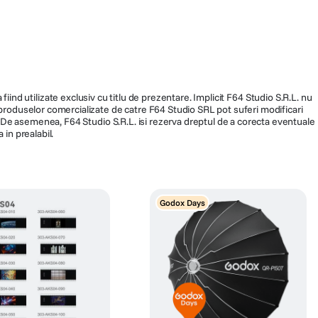
406
fiind utilizate exclusiv cu titlu de prezentare. Implicit F64 Studio S.R.L. nu
a produselor comercializate de catre F64 Studio SRL pot suferi modificari
ra. De asemenea, F64 Studio S.R.L. isi rezerva dreptul de a corecta eventuale
 in prealabil.
Godox Days