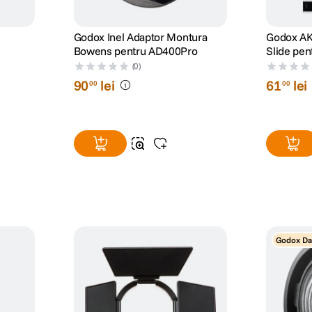
Godox Inel Adaptor Montura
Godox AK-
Bowens pentru AD400Pro
Slide pen
(0)
90
lei
61
lei
00
00
Godox Da