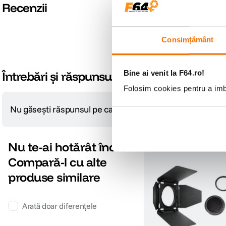
Recenzii
Consimțământ
Bine ai venit la F64.ro!
Întrebări și răspunsuri
Folosim cookies pentru a imbu
Nu găsești răspunsul pe care îl cauți?
Pune o întrebare
Nu te-ai hotărât încă?
Compară-l cu alte
produse similare
Arată doar diferențele