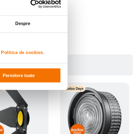
Despre
i
Politica de cookies.
Permitere toate
ys
Godox Days