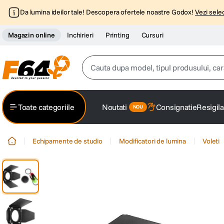
Da lumina ideilor tale! Descopera ofertele noastre Godox!
Vezi selec
Magazin online
Inchirieri
Printing
Cursuri
Cauta dupa model, tipul produsului, caracter
Top Cautari
Toate categoriile
Noutati
Consignatie
Resigila
canon g7x
1
.
Echipamente de studio
Modificatori de lumina
Voleti
trepied
2
.
trepied telefon
3
.
peak design
4
.
lavaliera
5
.