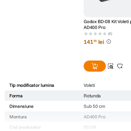
Godox BD-08 Kit Voleti 
AD400 Pro
(0)
141
lei
00
Tip modificator lumina
Voleti
Forma
Rotunda
Dimensiune
Sub 50 cm
Montura
AD400 Pro
Cod producator
BD-08