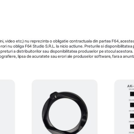
274
182
ni, video etc.) nu reprezinta o obligatie contractuala din partea F64, acestea 
ri nu obliga F64 Studio S.R.L. la nicio actiune. Preturile si disponibilitate
de preturi a distribuitorilor sau disponibilitatea produselor pe stocul acesto
ografiere, lipsa de acuratete sau erori ale produselor software, fara a anunta