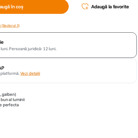
augă în coș
Adaugă la favorite
 (Sectorul 3)
ie
luni.
Persoană juridică: 12 luni.
AP
n platformă.
Vezi detalii
u, galben)
bun al luminii
ie perfecta