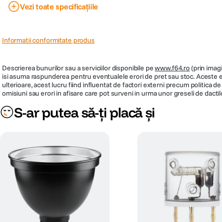
Vezi toate specificațiile
PRP
141
Informatii conformitate produs
Descrierea bunurilor sau a serviciilor disponibile pe
www.f64.ro
(prin imagi
isi asuma raspunderea pentru eventualele erori de pret sau stoc. Aceste ero
ulterioare, acest lucru fiind influentat de factori externi precum politica 
omisiuni sau erori in afisare care pot surveni in urma unor greseli de dactil
S-ar putea să-ți placă și