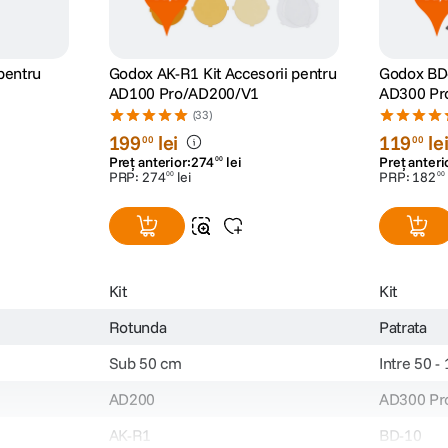
pentru
Godox AK-R1 Kit Accesorii pentru
Godox BD-
AD100 Pro/AD200/V1
AD300 Pr
(33)
199
lei
119
le
00
00
Preț anterior:
274
lei
Preț anteri
00
PRP:
274
lei
PRP:
182
00
00
Kit
Kit
Rotunda
Patrata
Sub 50 cm
Intre 50 -
AD200
AD300 Pr
AK-R1
BD-10