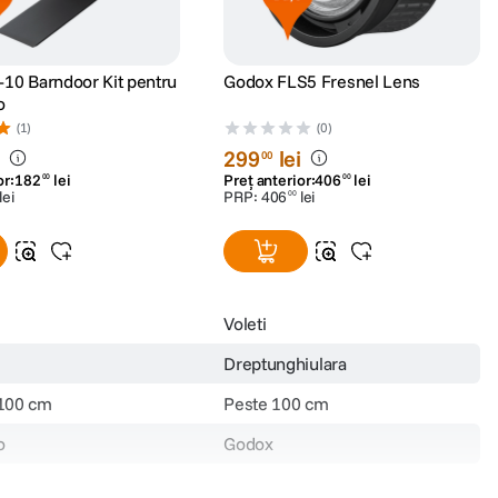
10 Barndoor Kit pentru
Godox FLS5 Fresnel Lens
o
(1)
(0)
i
299
lei
00
or:
182
lei
Preț anterior:
406
lei
00
00
lei
PRP:
406
lei
00
Voleti
Dreptunghiulara
 100 cm
Peste 100 cm
o
Godox