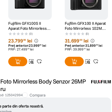
Fujifilm GFX100S II
Fujfilm GFX100 II Aparat
Aparat Foto Mirrorless
Foto Mirrorless 102MP
Format Mediu 102MP
4K Body Negru
(0)
(0)
Negru
23
.
799
lei
31
.
699
lei
99
99
Preț anterior:
23
.
999
lei
Preț anterior:
31
.
899
lei
99
99
PRP:
27
.
499
lei
PRP:
39
.
999
lei
99
99
t Foto Mirrorless Body Senzor 26MP
gru
Compara
od
:
125042994
 parte din oferta noastră.
similare.