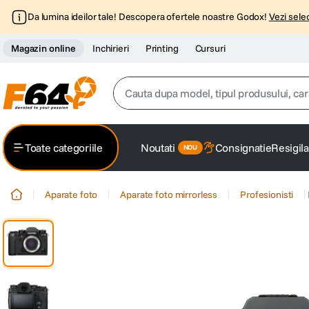
Da lumina ideilor tale! Descopera ofertele noastre Godox!
Vezi selec
Magazin online
Inchirieri
Printing
Cursuri
Cauta dupa model, tipul produsului, caracter
Top Cautari
Toate categoriile
Noutati
Consignatie
Resigila
canon g7x
1
.
Aparate foto
Aparate foto mirrorless
Profesionisti
trepied
2
.
trepied telefon
3
.
peak design
4
.
canon sx740 hs
5
.