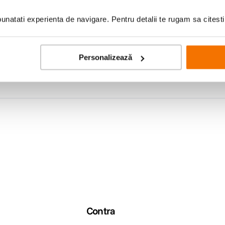
natati experienta de navigare. Pentru detalii te rugam sa citest
Personalizează
Detect Multi-area Center Selective single-point Tracking Single 
F)
Contra
-51200)