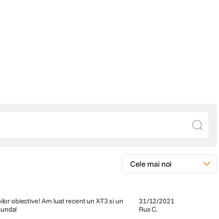
Movie Recording
FUJIFILM X-T3 este prima camera digitala mirrorless capabila sa
inregistreze pe doua sloturi de carduri SD interne, 4K / 60P 4: 2: 0 10 bit.
Primul senzor APS-C mai mare capabil de 4K / 60P 4: 2: 2 10 bit., iesire
HDMI .Formatele video acceptate includ H.264 / MPEG-4 AVC utilizate pe
scara larga, precum si H.265 / HEVC pentru o mai mare compresie a
datelor.
ilor obiective! Am luat recent un X-T3 si un
31/12/2021
cunda!
Rus C.