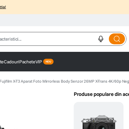
tia!
istici...
te
Cadouri
Pachete
VIP
Fujifilm X-T3 Aparat Foto Mirrorless Body Senzor 26MP X-Trans 4K/60p Ne
Produse populare din ac