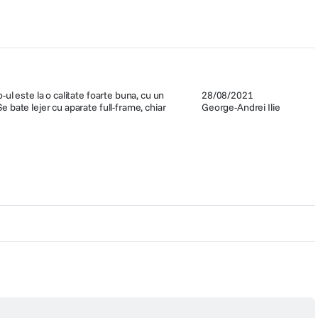
-ul este la o calitate foarte buna, cu un
28/08/2021
e bate lejer cu aparate full-frame, chiar
George-Andrei Ilie