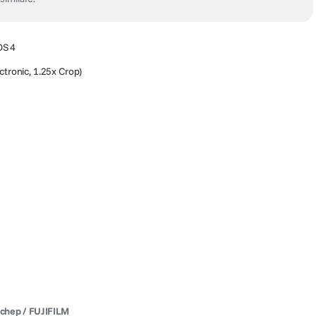
OS 4
ctronic, 1.25x Crop)
gchep / FUJIFILM