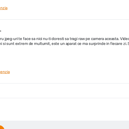
nzia
.
ru jpeg-uri te face sa nici nu-ti doresti sa tragi raw pe camera aceasta. Video
uni si sunt extrem de multumit, este un aparat ce ma surprinde in fiecare zi. S
bil tactil
ire 0.75× (0.5× 35mm echiv.)
cenzia
4