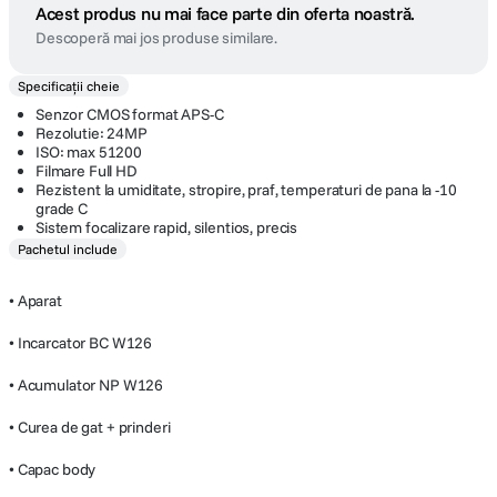
Fujifilm X-PRO 2 Body Aparat Foto
Mirrorless 24MP APSC Full HD
(
5 recenzii
)
Cod
:
125024360
Acest produs nu mai face parte din oferta noastră.
Descoperă mai jos produse similare.
Specificații cheie
Senzor CMOS format APS-C
Rezolutie: 24MP
ISO: max 51200
Filmare Full HD
Rezistent la umiditate, stropire, praf, temperaturi de pana la -10
grade C
Sistem focalizare rapid, silentios, precis
Pachetul include
• Aparat
• Incarcator BC W126
• Acumulator NP W126