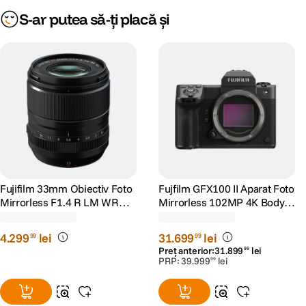
Fujifilm 33mm Obiectiv Foto
Fujfilm GFX100 II Aparat Foto
Mirrorless F1.4 R LM WR
Mirrorless 102MP 4K Body
Montura Fujifilm X
Negru
(0)
(0)
4
.
299
lei
31
.
699
lei
99
99
Preț anterior:
31
.
899
lei
99
PRP:
39
.
999
lei
99