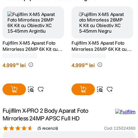
canon sx740 hs
5
.
lavaliera
6
.
card memorie
7
.
dji mic mini
8
.
dji osmo
Fujifilm X-M5 Aparat Foto
9
.
Fujifilm X-M5 Aparat Foto
Mirrorless 26MP 6K Kit cu
Mirrorless 26MP 6K Kit cu
Obiectiv XC 15-45mm
Obiectiv XC 15-45mm Negru
insta 360
(0)
(0)
10
.
Argintiu
4
.
999
lei
4
.
999
lei
99
99