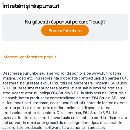
Nu găsești răspunsul pe care îl cauți?
Pune o întrebare
Informatii conformitate produs
Descrierea bunurilor sau a serviciilor disponibile pe
www.f64.ro
(prin
imagini, video etc.) nu reprezinta o obligatie contractuala din partea F64,
acestea fiind utilizate exclusiv cu titlu de prezentare. Implicit F64 Studio
S.R.L. nu isi asuma raspunderea pentru eventualele erori de pret sau
stoc. Aceste erori nu obliga F64 Studio S.R.L. la nicio actiune. Preturile si
disponibilitatea produselor comercializate de catre F64 Studio SRL pot
suferi modificari ulterioare, acest lucru fiind influentat de factori externi
precum politica de preturi a distribuitorilor sau disponibilitatea
produselor pe stocul acestora. De asemenea, F64 Studio S.R.L. isi
rezerva dreptul de a corecta eventuale omisiuni sau erori in afisare care
pot surveni in urma unor greseli de dactilografiere, lipsa de acuratete
sau erori ale produselor software, fara a anunta in prealabil.
S-ar putea să-ți placă și