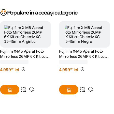
Populare în aceeași categorie
Fujifilm X-M5 Aparat Foto
Fujifilm X-M5 Aparat Foto
Mirrorless 26MP 6K Kit cu
Mirrorless 26MP 6K Kit cu
Obiectiv XC 15-45mm
Obiectiv XC 15-45mm Negru
(0)
(0)
Argintiu
4
.
999
lei
4
.
999
lei
99
99