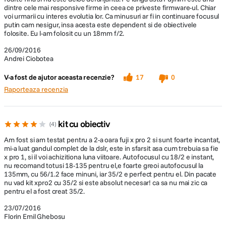
Model
voi urmarii cu interes evolutia lor. Ca minusuri ar fi in continuare focusul
acumulator
NP-W126
putin cam nesigur, insa acesta este dependent si de obiectivele
folosite. Eu l-am folosit cu un 18mm f/2.
compatibil
26/09/2016
Andrei Ciobotea
DIMENSIUNE / GREUTATE:
V-a fost de ajutor aceasta recenzie?
17
0
Dimensiuni
140.5 x 82.8 x 45.9 mm
Raporteaza recenzia
Greutate
445 g
kit cu obiectiv
4
Am fost si am testat pentru a 2-a oara fuji x pro 2 si sunt foarte incantat,
mi-a luat gandul complet de la dslr, este in sfarsit asa cum trebuia sa fie
x pro 1, si il voi achizitiona luna viitoare. Autofocusul cu 18/2 e instant,
nu recomand totusi 18-135 pentru el,e foarte greoi autofocusul la
135mm, cu 56/1.2 face minuni, iar 35/2 e perfect pentru el. Din pacate
nu vad kit xpro2 cu 35/2 si este absolut necesar! ca sa nu mai zic ca
pentru el a fost creat 35/2.
23/07/2016
Florin Emil Ghebosu
V-a fost de ajutor aceasta recenzie?
18
0