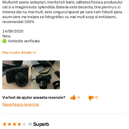
intensa dar nu mai mult, este singurul aparat pe care l-am folosit pana
acum care ma insipra sa fotografiez cu mai mult scop si entiziasm,
Patina blit
Patina calda
recomandat 100%
extern
14/09/2020
Nino
Achizitie verificata
SPECIFICATII VIDEO:
Mai multe detalii
Rezolutie Video
4K
Pro
Capacitate
Calitatea fizica este deasupra Canon,Nikon,Sony
inregistrare
Pana la 28 Min
video
Performanta iso in lumina scazuta este exclelent
Viewfinder hybrid este extrem de satisfacator
ECRAN / VIEWFINDER:
V-a fost de ajutor aceasta recenzie?
4
0
Raporteaza recenzia
Display LCD
3"LCD (1,620,000)
Vizor
Optic, Electronic
Superb
4
Plus:- culori, sharpness, aspect, ergonomie, constructie toate sunt