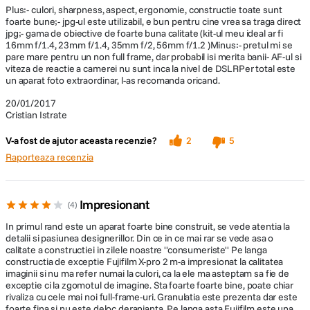
foarte bune;- jpg-ul este utilizabil, e bun pentru cine vrea sa traga direct
STOCARE:
jpg;- gama de obiective de foarte buna calitate (kit-ul meu ideal ar fi
16mm f/1.4, 23mm f/1.4, 35mm f/2, 56mm f/1.2 )Minus:- pretul mi se
Tip Card
pare mare pentru un non full frame, dar probabil isi merita banii- AF-ul si
Dual Slot SD
Memorie
viteza de reactie a camerei nu sunt inca la nivel de DSLRPer total este
un aparat foto extraordinar, l-as recomanda oricand.
20/01/2017
CONECTIVITATE & PORTURI:
Cristian Istrate
WiFi
Da
V-a fost de ajutor aceasta recenzie?
2
5
Raporteaza recenzia
Iesire video
HDMI D (Micro)
Interfata
Micro-USB, USB 2.0, 2.5mm Sub-mini (2-
Impresionant
4
computer
Ring)
In primul rand este un aparat foarte bine construit, se vede atentia la
detalii si pasiunea designerillor. Din ce in ce mai rar se vede asa o
calitate a constructiei in zilele noastre ''consumeriste'' Pe langa
ALTE CARACTERISTICI:
constructia de exceptie Fujifilm X-pro 2 m-a impresionat la calitatea
imaginii si nu ma refer numai la culori, ca la ele ma asteptam sa fie de
exceptie ci la zgomotul de imagine. Sta foarte foarte bine, poate chiar
1x NP-W126 Lithium-ion, 7.2 VDC, 1260
Mod alimentare
rivaliza cu cele mai noi full-frame-uri. Granulatia este prezenta dar este
mAh
foarte fina si nu este deloc deranjanta. Pe langa asta Fujifilm este una
dintre cele mai responsive firme in ceea ce priveste firmware-ul. Chiar