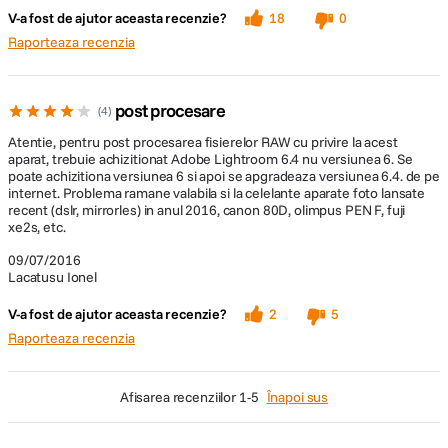
Raporteaza recenzia
post procesare
4
Atentie, pentru post procesarea fisierelor RAW cu privire la acest
aparat, trebuie achizitionat Adobe Lightroom 6.4 nu versiunea 6. Se
poate achizitiona versiunea 6 si apoi se apgradeaza versiunea 6.4. de pe
internet. Problema ramane valabila si la celelante aparate foto lansate
recent (dslr, mirrorles) in anul 2016, canon 80D, olimpus PEN F, fuji
xe2s, etc.
09/07/2016
Lacatusu Ionel
V-a fost de ajutor aceasta recenzie?
2
5
Raporteaza recenzia
afisarea recenziilor
1-5
Înapoi sus
Întrebări și răspunsuri