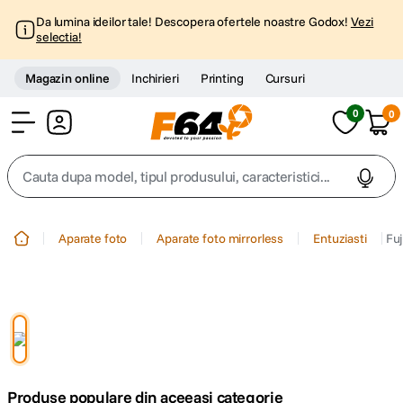
Da lumina ideilor tale! Descopera ofertele noastre Godox!
Vezi
selectia!
Magazin online
Inchirieri
Printing
Cursuri
0
0
Cont
Cauta dupa model, tipul produsului, caracteristici...
Top Cautari
Aparate foto
Aparate foto mirrorless
Entuziasti
Fuj
canon g7x
1
.
trepied
2
.
trepied telefon
3
.
Produse populare din aceeasi categorie
peak design
4
.