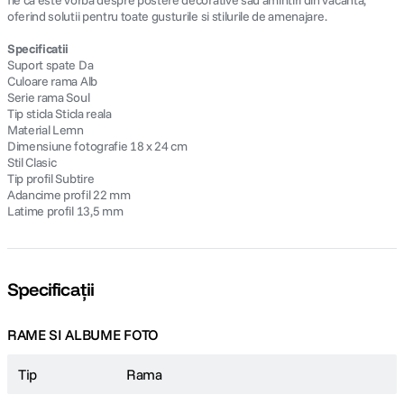
fie ca este vorba despre postere decorative sau amintiri din vacanta,
oferind solutii pentru toate gusturile si stilurile de amenajare.
Specificatii
Suport spate Da
Culoare rama Alb
Serie rama Soul
Tip sticla Sticla reala
Material Lemn
Dimensiune fotografie 18 x 24 cm
Stil Clasic
Tip profil Subtire
Adancime profil 22 mm
Latime profil 13,5 mm
Specificații
RAME SI ALBUME FOTO
Tip
Rama