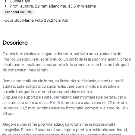
Culoare alb
Profil subtire, 22 mm adancime, 13,5 mm latime
Pachetul include
Focus Soul Rama Foto 18x24cm Alb
Descriere
O rama foto clasica si eleganta din lemn, potrivita pentru orice tip de
interior. Designul sau echilibrat, cu un profil de lista usor mai adanc, o face
ideala pentru realizarea unui perete foto armonios, combinand fotografii
de dimensiuni mari si mici.
Rama este realizata din lemn, cu finisaj alb si stil clasic, avand un profil
subtire. Este echipata cu sticla reala, care pune in valoare detaliile si
culorile fotografiilor, oferind un aspect clar si rafinat.
Dispune de suport pe spate, permitand atat montarea pe perete, cat si
asezarea pe raft sau masa. Profilul ramei are o adancime de 22 mm si o
latime de 13,5 mm, iar dimensiunea fotografiei compatibile este de 18 x
24 cm.
Alegerea unei rame potrivite adauga profunzime si expresivitate
imaginilor. Ramele Focus sunt concepute pentru a evidentia continutul,