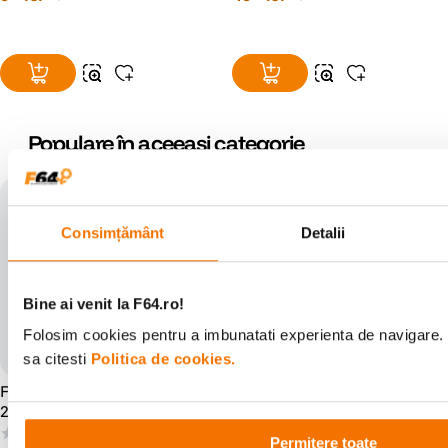
Populare în aceeași categorie
Consimțământ
Detalii
Bine ai venit la F64.ro!
Folosim cookies pentru a imbunatati experienta de navigare. 
sa citesti
Politica de cookies.
Focus Twist Rama Foto
Focus Soul Rama Foto
20x30cm Alb
10x15cm Alb
(0)
(0)
Permitere toate