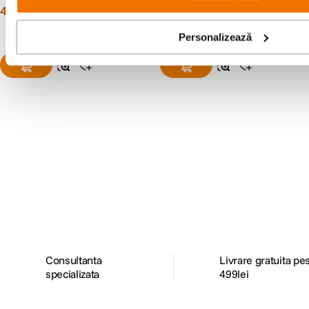
49
lei
9
lei
00
00
Personalizează
Alatura-te comunitatii creatorilor
Descopera inspiratie, recomandari utile,
ghiduri foto-video si oferte pregatite special
pentru tine.
Consultanta
Livrare gratuita pe
specializata
499lei