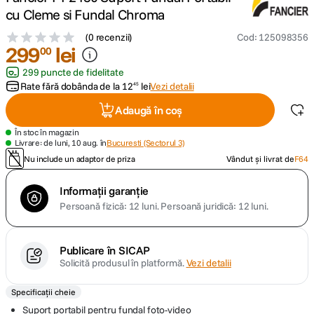
cu Cleme si Fundal Chroma
canon sx740 hs
5
.
(
0 recenzii
)
Cod
:
125098356
299
lei
00
lavaliera
6
.
299 puncte de fidelitate
Rate fără dobânda de la
12
lei
Vezi detalii
45
sony fx
7
.
Adaugă în coș
card memorie
8
.
În stoc în magazin
Livrare: de luni, 10 aug. în
Bucuresti (Sectorul 3)
Nu include un adaptor de priza
Vândut și livrat de
F64
dji mic mini
9
.
Informații garanție
dji osmo
10
.
Persoană fizică: 12 luni.
Persoană juridică: 12 luni.
Publicare în SICAP
Solicită produsul în platformă.
Vezi detalii
Specificații cheie
Suport portabil pentru fundal foto-video