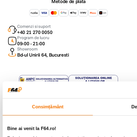
Metode de plata
Comenzi si suport
+40 21 270 0050
Program de lucru
09:00 - 21:00
Showroom
Bd-ul Unirii 64, Bucuresti
Copyright © F64 2001 - 2026
Consimțământ
De
Parteneri tehnologie:
Bine ai venit la F64.ro!