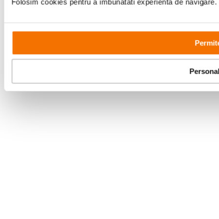
Folosim cookies pentru a imbunatati experienta de navigare. P
Permite
Personal