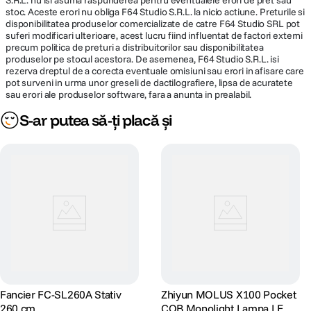
S.R.L. nu isi asuma raspunderea pentru eventualele erori de pret sau
stoc. Aceste erori nu obliga F64 Studio S.R.L. la nicio actiune. Preturile si
disponibilitatea produselor comercializate de catre F64 Studio SRL pot
suferi modificari ulterioare, acest lucru fiind influentat de factori externi
precum politica de preturi a distribuitorilor sau disponibilitatea
produselor pe stocul acestora. De asemenea, F64 Studio S.R.L. isi
rezerva dreptul de a corecta eventuale omisiuni sau erori in afisare care
pot surveni in urma unor greseli de dactilografiere, lipsa de acuratete
sau erori ale produselor software, fara a anunta in prealabil.
S-ar putea să-ți placă și
Fancier FC-SL260A Stativ
Zhiyun MOLUS X100 Pocket
260 cm
COB Monolight Lampa LED