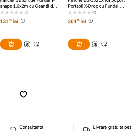
Fancier Suport de Fundal T-
Fancier BS-1521X Kit Suport
shape 1.6x2m cu Geantă de
Portabil X-Drop cu Fundal Alb
Transport
1.5x2.1m
(0)
(0)
131
lei
304
lei
00
00
Alatura-te comunitatii creatorilor
Descopera inspiratie, recomandari utile,
ghiduri foto-video si oferte pregatite special
pentru tine.
Consultanta
Livrare gratuita pe