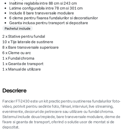
Inaltime reglabila intre 88 cm si 243 cm
Latime configurabila intre 78 cm si 301 cm
Include 8 bare transversale modulare
6 cleme pentru fixarea fundalurilor si decoratiunilor
Geanta inclusa pentru transport si depozitare
Pachetul include
2 x Stative pentru fundal
10 x Tije laterale de sustinere
8 x Bare transversale superioare
6 x Cleme cu arc
1 x Fundal chroma
1 x Geanta de transport
1 x Manual de utilizare
Descriere
Fancier FT-2430 este un kit practic pentru sustinerea fundalurilor foto-
video, potrivit pentru sedinte foto, filmari, interviuri, live streaming,
evenimente, decoruri de petrecere sau utilizare cu fundal chroma.
Sistemul include doua trepiede, bare transversale modulare, cleme de
fixare si geanta de transport, oferind o solutie usor de montat si de
depozitat.