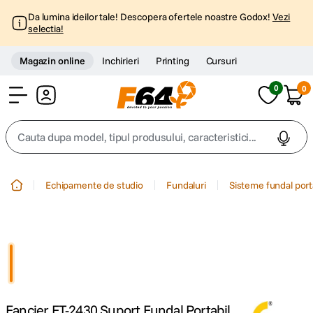
Da lumina ideilor tale! Descopera ofertele noastre Godox!
Vezi
selectia!
Magazin online
Inchirieri
Printing
Cursuri
0
0
Cont
Cauta dupa model, tipul produsului, caracteristici...
Top Cautari
Echipamente de studio
Fundaluri
Sisteme fundal port
canon g7x
1
.
trepied
2
.
trepied telefon
3
.
Fancier FT-2430 Suport Fundal Portabil
peak design
4
.