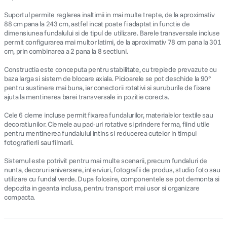
Suportul permite reglarea inaltimii in mai multe trepte, de la aproximativ
88 cm pana la 243 cm, astfel incat poate fi adaptat in functie de
dimensiunea fundalului si de tipul de utilizare. Barele transversale incluse
permit configurarea mai multor latimi, de la aproximativ 78 cm pana la 301
cm, prin combinarea a 2 pana la 8 sectiuni.
Constructia este conceputa pentru stabilitate, cu trepiede prevazute cu
baza larga si sistem de blocare axiala. Picioarele se pot deschide la 90°
pentru sustinere mai buna, iar conectorii rotativi si suruburile de fixare
ajuta la mentinerea barei transversale in pozitie corecta.
Cele 6 cleme incluse permit fixarea fundalurilor, materialelor textile sau
decoratiunilor. Clemele au pad-uri rotative si prindere ferma, fiind utile
pentru mentinerea fundalului intins si reducerea cutelor in timpul
fotografierii sau filmarii.
Sistemul este potrivit pentru mai multe scenarii, precum fundaluri de
nunta, decoruri aniversare, interviuri, fotografii de produs, studio foto sau
utilizare cu fundal verde. Dupa folosire, componentele se pot demonta si
depozita in geanta inclusa, pentru transport mai usor si organizare
compacta.