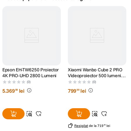
canon sx740 hs
5
.
lavaliera
6
.
sony fx
7
.
card memorie
8
.
dji mic mini
Epson EH-TW6250 Proiector
9
.
Xiaomi Wanbo Cube 2 PRO
4K PRO-UHD 2800 Lumeni
Videoproiector 500 lumeni
Full HD 1920x1080 Android
dji osmo
(0)
(0)
10
.
TV 11 Verde
5
.
369
lei
799
lei
99
99
Resigilat
de la
719
lei
99