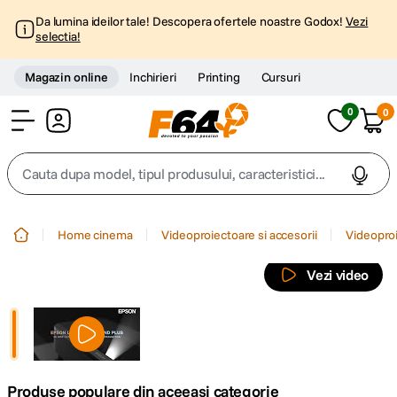
Da lumina ideilor tale! Descopera ofertele noastre Godox!
Vezi
selectia!
Magazin online
Inchirieri
Printing
Cursuri
0
0
Cont
Cauta dupa model, tipul produsului, caracteristici...
Top Cautari
Home cinema
Videoproiectoare si accesorii
Videopro
canon g7x
1
.
Vezi video
trepied
2
.
trepied telefon
3
.
Produse populare din aceeasi categorie
peak design
4
.