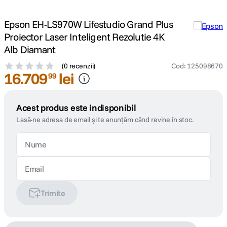
Epson EH-LS970W Lifestudio Grand Plus
Proiector Laser Inteligent Rezolutie 4K
Alb Diamant
(
0 recenzii
)
Cod
:
125098670
16
.
709
lei
99
Acest produs este indisponibil
Lasă-ne adresa de email și te anunțăm când revine în stoc.
Trimite