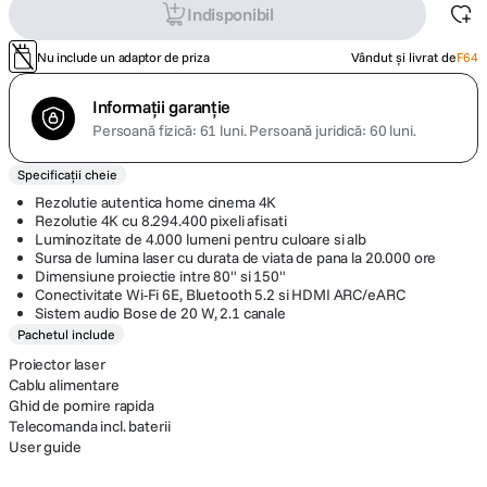
Indisponibil
Nu include un adaptor de priza
Vândut și livrat de
F64
Informații garanție
Persoană fizică: 61 luni.
Persoană juridică: 60 luni.
Specificații cheie
Rezolutie autentica home cinema 4K
Rezolutie 4K cu 8.294.400 pixeli afisati
Luminozitate de 4.000 lumeni pentru culoare si alb
Sursa de lumina laser cu durata de viata de pana la 20.000 ore
Dimensiune proiectie intre 80" si 150"
Conectivitate Wi-Fi 6E, Bluetooth 5.2 si HDMI ARC/eARC
Sistem audio Bose de 20 W, 2.1 canale
Pachetul include
Proiector laser
Cablu alimentare
Ghid de pornire rapida
Telecomanda incl. baterii
User guide