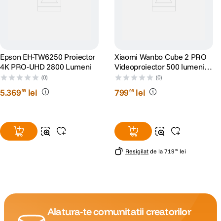
Epson EH-TW6250 Proiector
Xiaomi Wanbo Cube 2 PRO
4K PRO-UHD 2800 Lumeni
Videoproiector 500 lumeni
Full HD 1920x1080 Android
(0)
(0)
TV 11 Verde
5
.
369
lei
799
lei
99
99
Resigilat
de la
719
lei
99
Alatura-te comunitatii creatorilor