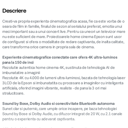
Descriere
Creati-va propria experienta cinematografica acasa, fie ca este vorba de o
seara de film in familie, finalul de sezon al serialului preferat, emotia unui
meci important sau a unui concert live. Pentru ca uneori un televizor mare
nu este suficient de mare. Proiectoarele home cinema Epson sunt usor
de configurat si ofera o modalitate de redare captivanta, de inalta calitate,
care transforma orice camera in propria sala de cinema.
Experiente cinematografice conectate care ofera 4K ultra-luminos
pana la 150 de inci
Rezolutie autentica home cinema 4K, sustinuta de tehnologia AI de
imbunatatire a imaginii
Rezolutie 4K cu 4.000 de lumeni ultra-luminosi, bazata de tehnologia laser
3LCD de la Epson si imbunatatita cu procesare a imaginilor cu inteligenta
artificiala, oferind imagini vibrante, realiste - de pana la 3 ori mai
stralucitoare.
Sound by Bose, Dolby Audio si conectivitate Bluetooth autonoma
Sunet clar si puternic, care umple orice incapere, pe baza tehnologiei
Sound by Bose si Dolby Audio, cu difuzor integrat de 20 W, cu 2.1 canale
pentru o experienta cu adevarat captivanta.