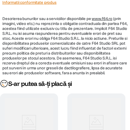
HDMI ARC/eARC, iesire audio optica S/PDIF, iesire casti, Wi-Fi 6E,
Informatii conformitate produs
Bluetooth 5.2, LAN wireless IEEE 802.11a/b/g/n/ac/ax
Interfata Smart TV: Google TV
Conexiune smartphone: Nu
Descrierea bunurilor sau a serviciilor disponibile pe
www.f64.ro
(prin
imagini, video etc.) nu reprezinta o obligatie contractuala din partea F64,
Caracteristici avansate
acestea fiind utilizate exclusiv cu titlu de prezentare. Implicit F64 Studio
S.R.L. nu isi asuma raspunderea pentru eventualele erori de pret sau
Securitate: Protectie Kensington
stoc. Aceste erori nu obliga F64 Studio S.R.L. la nicio actiune. Preturile si
Moduri culoare 2D: Dinamic, Natural, Cinema, Vivid
disponibilitatea produselor comercializate de catre F64 Studio SRL pot
Functii: 4K Enhancement, AIPQ (AI Picture Quality), AISR (AI Super
suferi modificari ulterioare, acest lucru fiind influentat de factori externi
Resolution), corectie geometrica Arc Correction, pornire automata,
precum politica de preturi a distribuitorilor sau disponibilitatea
cautare automata sursa, difuzor integrat, compatibil CEC, Chromecast
produselor pe stocul acestora. De asemenea, F64 Studio S.R.L. isi
integrat, de-conturare, zoom digital, amplificator dinamic de culoare,
rezerva dreptul de a corecta eventuale omisiuni sau erori in afisare care
interpolare cadre, Game Mode, contrast local, durata lunga de viata a
pot surveni in urma unor greseli de dactilografiere, lipsa de acuratete
sursei de lumina, Point Correction, Quick Corner, conectare LAN wireless
sau erori ale produselor software, fara a anunta in prealabil.
Moduri imagine: Cinema, Dinamic, Natural, Vivid
S-ar putea să-ți placă și
General
Consum energie: 268 W (Normal On-Mode), 106 W (Eco On-Mode), 347
W (Normal Peak-Mode), 178 W (Eco Peak-Mode), 0,5 W (standby)
Alimentare: AC 100 - 240 V, 50 / 60 Hz
Dimensiuni: 695 × 341 × 156 mm
Greutate: 12,4 kg
Nivel zgomot: 29 dB (Normal), 18 dB (Economic)
Umiditate operare: 20% - 80%
Umiditate depozitare: 10% - 90%