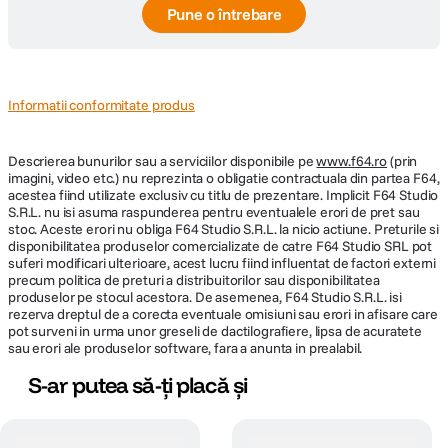
Pune o întrebare
Informatii conformitate produs
Descrierea bunurilor sau a serviciilor disponibile pe
www.f64.ro
(prin
imagini, video etc.) nu reprezinta o obligatie contractuala din partea F64,
acestea fiind utilizate exclusiv cu titlu de prezentare. Implicit F64 Studio
S.R.L. nu isi asuma raspunderea pentru eventualele erori de pret sau
stoc. Aceste erori nu obliga F64 Studio S.R.L. la nicio actiune. Preturile si
disponibilitatea produselor comercializate de catre F64 Studio SRL pot
suferi modificari ulterioare, acest lucru fiind influentat de factori externi
precum politica de preturi a distribuitorilor sau disponibilitatea
produselor pe stocul acestora. De asemenea, F64 Studio S.R.L. isi
rezerva dreptul de a corecta eventuale omisiuni sau erori in afisare care
pot surveni in urma unor greseli de dactilografiere, lipsa de acuratete
sau erori ale produselor software, fara a anunta in prealabil.
S-ar putea să-ți placă și