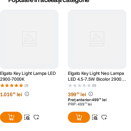
Elgato Key Light Lampa LED
Elgato Key Light Neo Lampa
2900-7000K
LED 4.5-7.5W Bicolor 2900-
7000K WiFi
(3)
(0)
1
.
016
lei
399
lei
00
00
Preț anterior:
499
lei
00
PRP:
499
lei
00