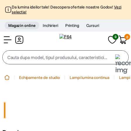
Da lumina ideilor tale! Descopera ofertele noastre Godox!
Vezi
selectia!
Magazin online
Inchirieri
Printing
Cursuri
0
0
Cont
Cauta dupa model, tipul produsului, caracteristici...
Top Cautari
Echipamente de studio
Lampi lumina continua
Lampi 
canon g7x
1
.
trepied
2
.
trepied telefon
3
.
peak design
4
.