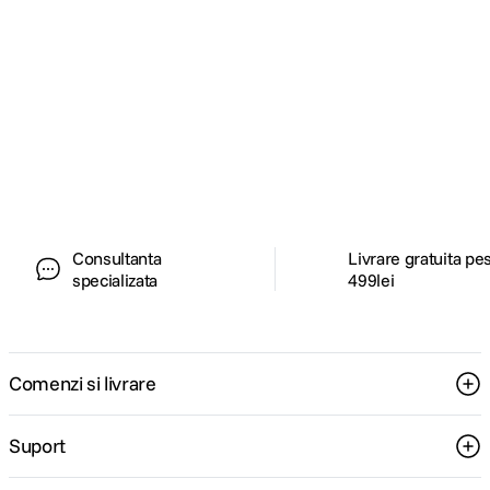
Alatura-te comunitatii creatorilor
Descopera inspiratie, recomandari utile,
ghiduri foto-video si oferte pregatite special
pentru tine.
Consultanta
Livrare gratuita pe
specializata
499lei
Comenzi si livrare
Suport