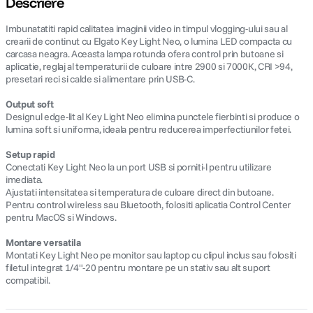
Descriere
Imbunatatiti rapid calitatea imaginii video in timpul vlogging-ului sau al
canon sx740 hs
5
.
crearii de continut cu Elgato Key Light Neo, o lumina LED compacta cu
carcasa neagra. Aceasta lampa rotunda ofera control prin butoane si
lavaliera
6
.
aplicatie, reglaj al temperaturii de culoare intre 2900 si 7000K, CRI >94,
presetari reci si calde si alimentare prin USB-C.
ulanzi
7
.
Output soft
Designul edge-lit al Key Light Neo elimina punctele fierbinti si produce o
lumina soft si uniforma, ideala pentru reducerea imperfectiunilor fetei.
godox
8
.
Setup rapid
card memorie
9
.
Conectati Key Light Neo la un port USB si porniti-l pentru utilizare
imediata.
Ajustati intensitatea si temperatura de culoare direct din butoane.
nou
10
.
Pentru control wireless sau Bluetooth, folositi aplicatia Control Center
pentru MacOS si Windows.
Montare versatila
Montati Key Light Neo pe monitor sau laptop cu clipul inclus sau folositi
filetul integrat 1/4"-20 pentru montare pe un stativ sau alt suport
compatibil.