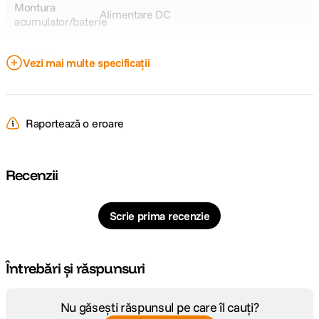
Montura
Alimentare DC
acumulator/baterie
Montura
N/A
Vezi mai multe specificații
accesorii
DETALII PRODUCATOR
Raportează o eroare
Cod producator
10LAJ9911
Pagina
https://www.elgato.com/us/en/p/key-
Recenzii
producator
light-neo
Scrie prima recenzie
Întrebări și răspunsuri
Nu găsești răspunsul pe care îl cauți?