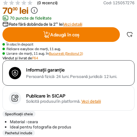
(
0 recenzii
)
Cod
:
125057276
70
lei
00
canon sx740 hs
5
.
70 puncte de fidelitate
Rate fără dobânda de la
2
lei
Vezi detalii
91
lavaliera
6
.
Adaugă în coș
card memorie
7
.
În stoc în depozit
Ridicare easybox: de marți, 11 aug.
Livrare: de marți, 11 aug. în
Bucuresti (Sectorul 3)
dji mic mini
8
.
Vândut și livrat de
F64
Informații garanție
dji osmo
9
.
Persoană fizică: 24 luni.
Persoană juridică: 12 luni.
insta 360
10
.
Publicare în SICAP
Solicită produsul în platformă.
Vezi detalii
Specificații cheie
Material : ceara
Ideal pentru fotografia de produs
Pachetul include