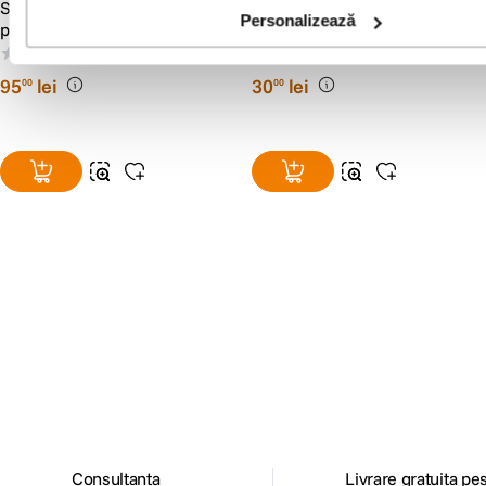
SmallRig 4559 Suport Deget
Caruba Adaptor Hot Shoe
Personalizează
pentru Fujifilm X100VI /
Universal 1/4
X100V Negru
(0)
(0)
95
lei
30
lei
00
00
Alatura-te comunitatii creatorilor
Descopera inspiratie, recomandari utile,
ghiduri foto-video si oferte pregatite special
pentru tine.
Consultanta
Livrare gratuita pe