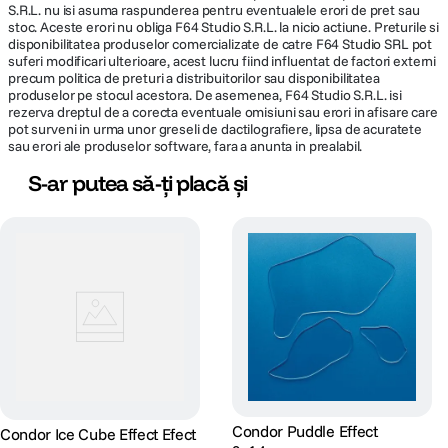
S.R.L. nu isi asuma raspunderea pentru eventualele erori de pret sau
stoc. Aceste erori nu obliga F64 Studio S.R.L. la nicio actiune. Preturile si
disponibilitatea produselor comercializate de catre F64 Studio SRL pot
suferi modificari ulterioare, acest lucru fiind influentat de factori externi
precum politica de preturi a distribuitorilor sau disponibilitatea
produselor pe stocul acestora. De asemenea, F64 Studio S.R.L. isi
rezerva dreptul de a corecta eventuale omisiuni sau erori in afisare care
pot surveni in urma unor greseli de dactilografiere, lipsa de acuratete
sau erori ale produselor software, fara a anunta in prealabil.
S-ar putea să-ți placă și
Condor Puddle Effect
Condor Ice Cube Effect Efect