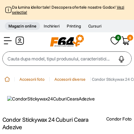
Da lumina ideilor tale! Descopera ofertele noastre Godox!
Vezi
selectia!
Magazin online
Inchirieri
Printing
Cursuri
0
0
Cont
Cauta dupa model, tipul produsului, caracteristici...
Top Cautari
Accesorii foto
Accesorii diverse
Condor Stickywax 24 C
canon g7x
1
.
trepied
2
.
trepied telefon
Condor Stickywax 24 Cuburi Ceara
Condor Foto
3
.
Adezive
peak design
4
.