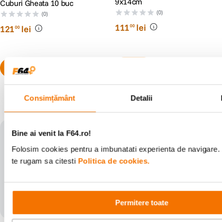
9x14cm
Cuburi Gheata 10 buc
(0)
(0)
111
lei
00
121
lei
00
Consimțământ
Detalii
Populare în aceeași categorie
Bine ai venit la F64.ro!
Folosim cookies pentru a imbunatati experienta de navigare. 
te rugam sa citesti
Politica de cookies.
Permitere toate