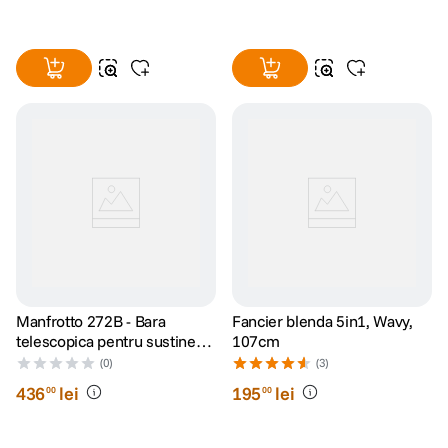
Manfrotto 272B - Bara
Fancier blenda 5in1, Wavy,
telescopica pentru sustinere
107cm
fundal
(0)
(3)
436
lei
195
lei
00
00