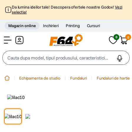
Da lumina ideilor tale! Descopera ofertele noastre Godox!
Vezi
selectia!
Magazin online
Inchirieri
Printing
Cursuri
0
0
Cont
Cauta dupa model, tipul produsului, caracteristici...
Top Cautari
Echipamente de studio
Fundaluri
Fundaluri de hartie
canon g7x
1
.
trepied
2
.
trepied telefon
3
.
peak design
4
.