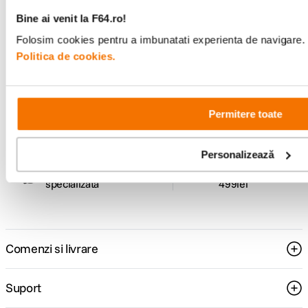
Bine ai venit la F64.ro!
Folosim cookies pentru a imbunatati experienta de navigare. P
Politica de cookies.
Alatura-te comunitatii creatorilor
Descopera inspiratie, recomandari utile,
ghiduri foto-video si oferte pregatite special
pentru tine.
Permitere toate
Personalizează
Consultanta
Livrare gratuita pe
specializata
499lei
Comenzi si livrare
Suport