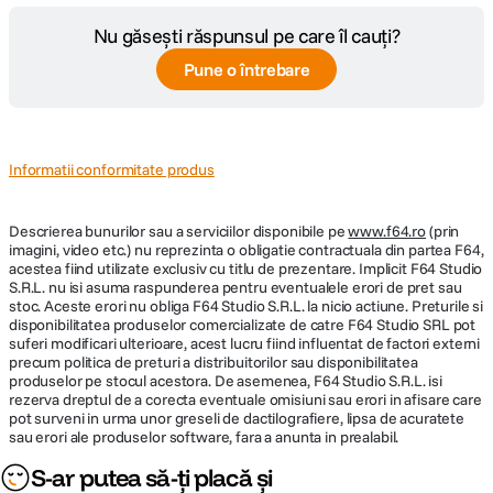
Nu găsești răspunsul pe care îl cauți?
Pune o întrebare
Informatii conformitate produs
Descrierea bunurilor sau a serviciilor disponibile pe
www.f64.ro
(prin
imagini, video etc.) nu reprezinta o obligatie contractuala din partea F64,
acestea fiind utilizate exclusiv cu titlu de prezentare. Implicit F64 Studio
S.R.L. nu isi asuma raspunderea pentru eventualele erori de pret sau
stoc. Aceste erori nu obliga F64 Studio S.R.L. la nicio actiune. Preturile si
disponibilitatea produselor comercializate de catre F64 Studio SRL pot
suferi modificari ulterioare, acest lucru fiind influentat de factori externi
precum politica de preturi a distribuitorilor sau disponibilitatea
produselor pe stocul acestora. De asemenea, F64 Studio S.R.L. isi
rezerva dreptul de a corecta eventuale omisiuni sau erori in afisare care
pot surveni in urma unor greseli de dactilografiere, lipsa de acuratete
sau erori ale produselor software, fara a anunta in prealabil.
S-ar putea să-ți placă și