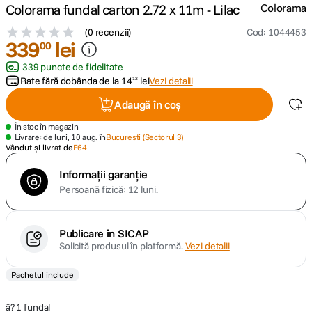
Colorama fundal carton 2.72 x 11m - Lilac
Colorama
lavaliera
5
.
(
0 recenzii
)
Cod
:
1044453
339
lei
00
canon sx740 hs
6
.
339 puncte de fidelitate
Rate fără dobânda de la
14
lei
Vezi detalii
12
card memorie
7
.
Adaugă în coș
În stoc în magazin
sony fx
8
.
Livrare: de luni, 10 aug. în
Bucuresti (Sectorul 3)
Vândut și livrat de
F64
dji mic mini
9
.
Informații garanție
Persoană fizică: 12 luni.
dji osmo pocket 4
10
.
Publicare în SICAP
Solicită produsul în platformă.
Vezi detalii
Pachetul include
â? 1 fundal