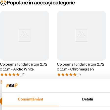
Populare în aceeași categorie
Colorama fundal carton 2.72
Colorama fundal carton 2.72
x 11m - Arctic White
x 11m - Chromagreen
(15)
(1)
345
lei
339
lei
00
00
Consimțământ
Detalii