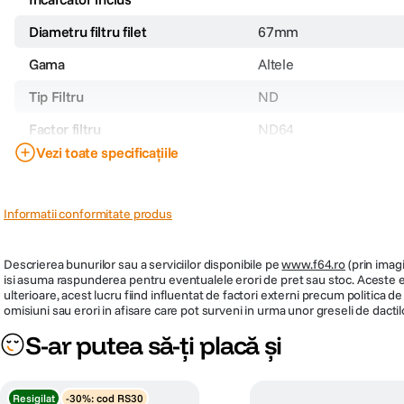
Diametru filtru filet
67mm
Gama
Altele
Tip Filtru
ND
Factor filtru
ND64
Vezi toate specificațiile
Cod producator
Informatii conformitate produs
Descrierea bunurilor sau a serviciilor disponibile pe
www.f64.ro
(prin imagi
isi asuma raspunderea pentru eventualele erori de pret sau stoc. Aceste ero
ulterioare, acest lucru fiind influentat de factori externi precum politica 
omisiuni sau erori in afisare care pot surveni in urma unor greseli de dactil
S-ar putea să-ți placă și
Resigilat
-30%: cod RS30