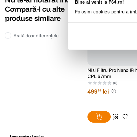
cumpara impreuna: -10% d
Bine ai venit la F64.ro!
Compară-l cu alte
-12% cod eclipsa12
Folosim cookies pentru a imbu
produse similare
Arată doar diferențele
Nisi Filtru Pro Nano IR
CPL 67mm
(0)
499
lei
99
Incarcator inclus