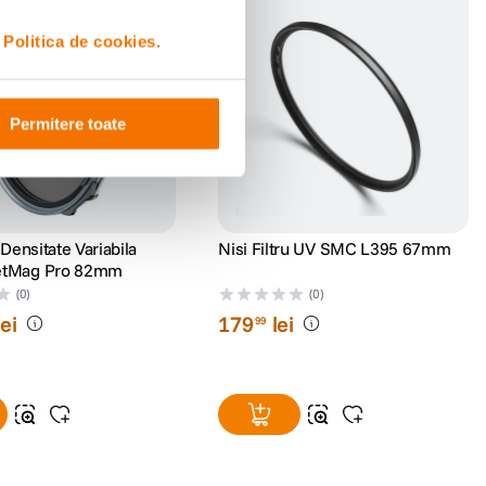
i
Politica de cookies.
Permitere toate
u Densitate Variabila
Nisi Filtru UV SMC L395 67mm
etMag Pro 82mm
(0)
(0)
lei
179
lei
99