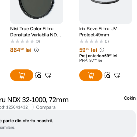
Nisi True Color Filtru
Irix Revo Filtru UV
Densitate Variabila ND2-
Protect 49mm
32 67mm
(0)
(0)
864
lei
59
lei
99
99
Preț anterior:
69
lei
99
PRP:
97
lei
00
tru NDX 32-1000, 72mm
Cokin
Compara
od
:
125041432
 parte din oferta noastră.
similare.