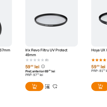
5 67mm
Irix Revo Filtru UV Protect
Hoya UX I
49mm
(0)
59
lei
59
lei
99
99
PRP:
81
l
00
Preț anterior:
69
lei
99
PRP:
97
lei
00