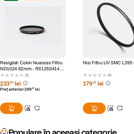
Resigilat: Cokin Nuances Filtru
Nisi Filtru UV SMC L39
ND1024 62mm - RS125041423-
1
(0)
(0)
233
lei
179
lei
99
99
Preț anterior:
299
lei
99
Populare în aceeași categorie