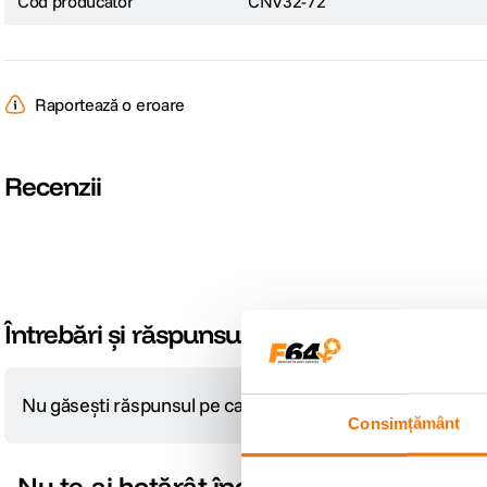
Cod producator
CNV32-72
Raportează o eroare
Recenzii
Întrebări și răspunsuri
Nu găsești răspunsul pe care îl cauți?
Pune o întrebare
Consimțământ
Nu te-ai hotărât încă?