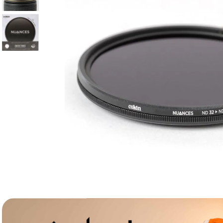
lavaliera
6
.
card memorie
7
.
dji mic mini
8
.
dji osmo
9
.
insta 360
10
.