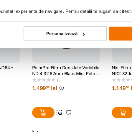
iscount
-12% cod eclipsa12
natati experienta de navigare. Pentru detalii te rugam sa citest
Personalizează
 ND64 +
PolarPro Filtru Densitate Variabila
Nisi Filtr
ND 4-32 82mm Black Mist Peter
ND2-32 J
McKinnon Signature Edition II
(0)
1
.
499
lei
1
.
149
99
99
Nu