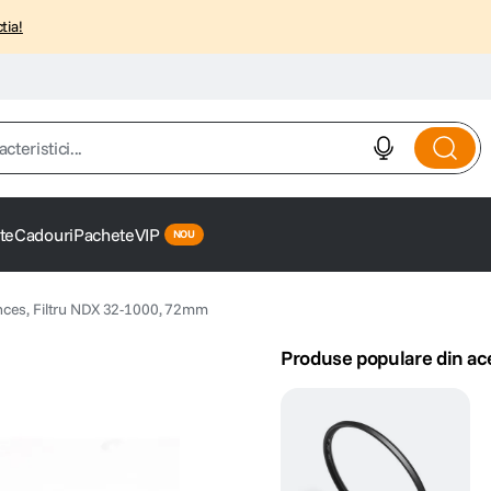
tia!
istici...
te
Cadouri
Pachete
VIP
ces, Filtru NDX 32-1000, 72mm
Produse populare din ac