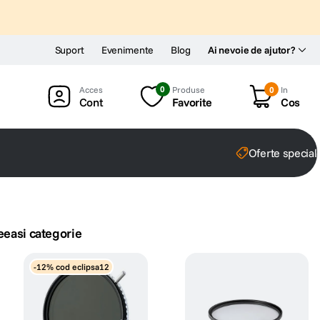
Suport
Evenimente
Blog
Ai nevoie de ajutor?
0
Produse
0
In
Cont
Favorite
Cos
Oferte special
eeasi categorie
-12% cod eclipsa12