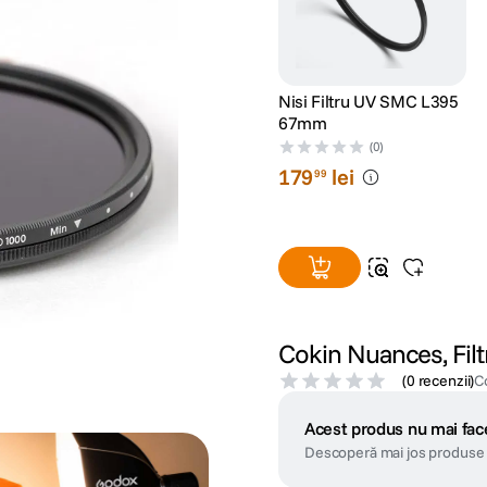
Nisi Filtru UV SMC L395
67mm
(0)
179
lei
99
Cokin Nuances, Fil
(
0 recenzii
)
C
Acest produs nu mai face
Descoperă mai jos produse 