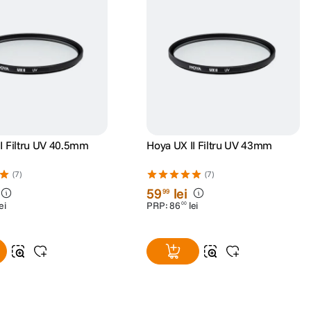
I Filtru UV 40.5mm
Hoya UX II Filtru UV 43mm
(7)
(7)
59
lei
99
ei
PRP:
86
lei
00