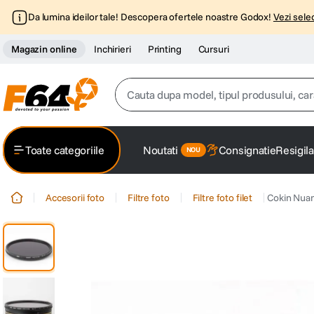
Da lumina ideilor tale! Descopera ofertele noastre Godox!
Vezi selec
Magazin online
Inchirieri
Printing
Cursuri
Cauta dupa model, tipul produsului, caracter
Top Cautari
Toate categoriile
Noutati
Consignatie
Resigila
canon g7x
1
.
Accesorii foto
Filtre foto
Filtre foto filet
Cokin Nuan
trepied
2
.
trepied telefon
3
.
peak design
4
.
canon sx740 hs
5
.