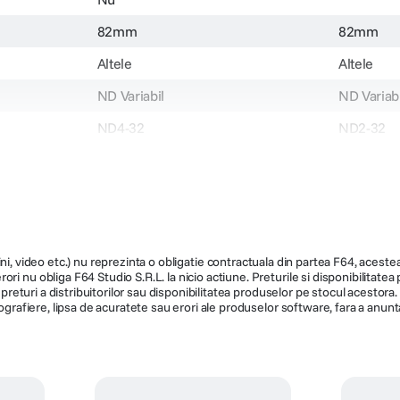
82mm
82mm
Altele
Altele
ND Variabil
ND Variabi
ND4-32
ND2-32
82-2/5-VND-MST
132684
ni, video etc.) nu reprezinta o obligatie contractuala din partea F64, acestea 
ri nu obliga F64 Studio S.R.L. la nicio actiune. Preturile si disponibilitate
de preturi a distribuitorilor sau disponibilitatea produselor pe stocul acesto
ografiere, lipsa de acuratete sau erori ale produselor software, fara a anunta