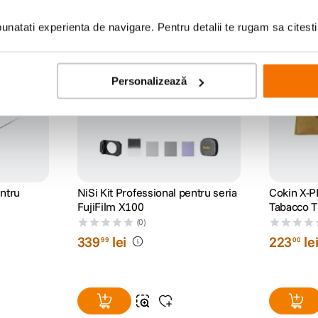
natati experienta de navigare. Pentru detalii te rugam sa citest
iscount
cumpara impreuna: -10% discount
Personalizează
entru
NiSi Kit Professional pentru seria
Cokin X-
FujiFilm X100
Tabacco 
(0)
339
lei
223
le
99
00