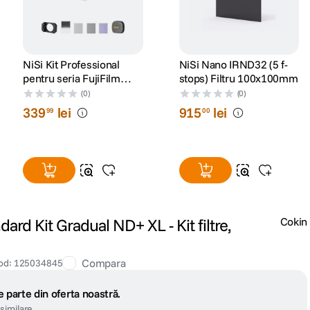
NiSi Kit Professional
NiSi Nano IRND32 (5 f-
pentru seria FujiFilm
stops) Filtru 100x100mm
X100
(0)
(0)
339
lei
915
lei
99
00
ard Kit Gradual ND+ XL - Kit filtre,
Cokin
Compara
od
:
125034845
 parte din oferta noastră.
similare.