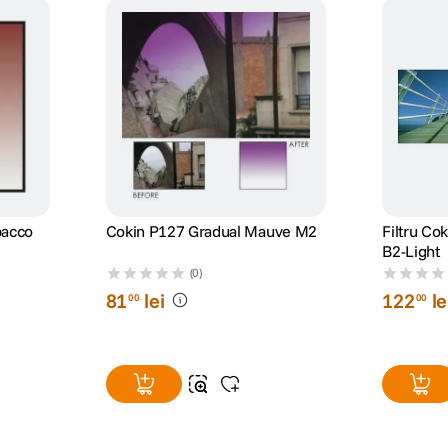
bacco
Cokin P127 Gradual Mauve M2
Filtru Co
B2-Light
(0)
81
lei
122
le
00
00