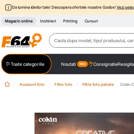
Da lumina ideilor tale! Descopera ofertele noastre Godox!
Vezi selec
Magazin online
Inchirieri
Printing
Cursuri
Cauta dupa model, tipul produsului, caracter
Top Cautari
Toate categoriile
Noutati
Consignatie
Resigila
canon g7x
1
.
Accesorii foto
Filtre foto
Filtre foto patrate
Cokin C
trepied
2
.
trepied telefon
3
.
peak design
4
.
lavaliera
5
.