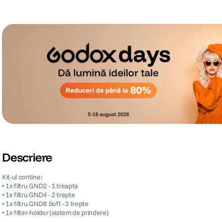
Descriere
Kit-ul contine:
• 1x filtru GND2 - 1 treapta
• 1x filtru GND4 - 2 trepte
• 1x filtru GND8 Soft - 3 trepte
• 1x filter-holder (sistem de prindere)