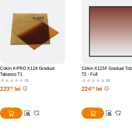
Cokin X-PRO X124 Gradual
Cokin X125F Gradual To
Tabacco T1
T2 - Full
(0)
(0)
223
lei
224
lei
00
00