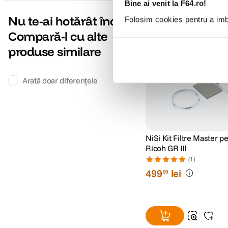
Bine ai venit la F64.ro!
Nu te-ai hotărât încă?
Folosim cookies pentru a imbu
cumpara impreuna: -10% d
Compară-l cu alte
produse similare
Arată doar diferențele
NiSi Kit Filtre Master p
Ricoh GR III
(1)
499
lei
99