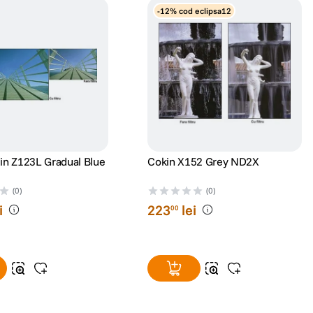
-12% cod eclipsa12
kin Z123L Gradual Blue
Cokin X152 Grey ND2X
(0)
(0)
i
223
lei
00