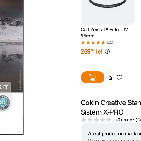
Carl Zeiss T* Filtru UV
55mm
(12)
259
lei
99
Cokin Creative Stand
Sistem X-PRO
(
0 recenzii
)
C
Acest produs nu mai face
Descoperă mai jos produse 