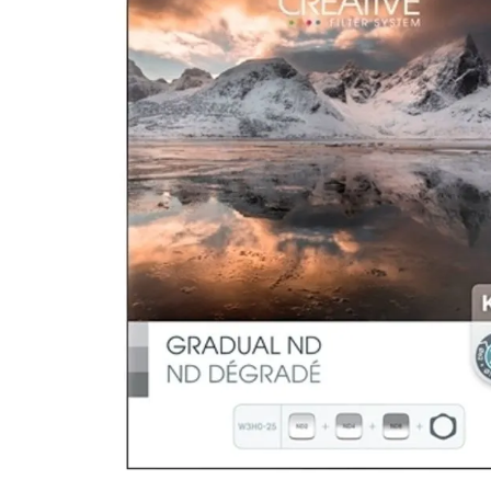
canon sx740 hs
6
.
card memorie
7
.
sony fx
8
.
dji mic mini
9
.
dji osmo pocket 4
10
.