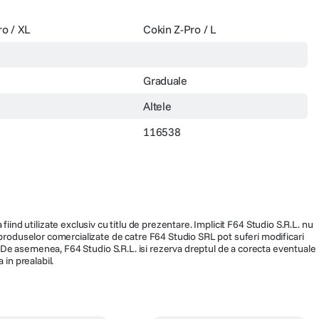
ro / XL
Cokin Z-Pro / L
Graduale
Altele
0
116538
fiind utilizate exclusiv cu titlu de prezentare. Implicit F64 Studio S.R.L. nu
a produselor comercializate de catre F64 Studio SRL pot suferi modificari
ra. De asemenea, F64 Studio S.R.L. isi rezerva dreptul de a corecta eventuale
 in prealabil.