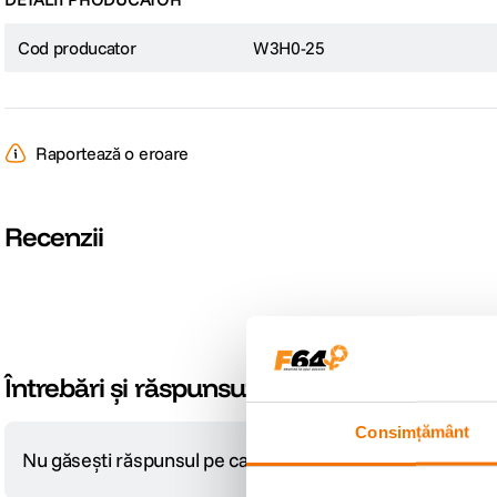
Cod producator
W3H0-25
Raportează o eroare
Recenzii
Întrebări și răspunsuri
Consimțământ
Nu găsești răspunsul pe care îl cauți?
Pune o întrebare