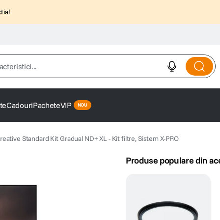
tia!
istici...
te
Cadouri
Pachete
VIP
reative Standard Kit Gradual ND+ XL - Kit filtre, Sistem X-PRO
Produse populare din ac