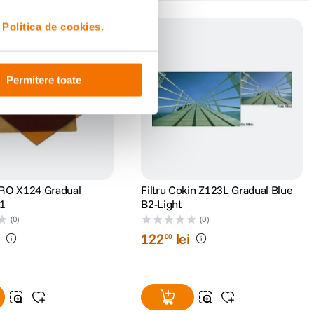
i
Politica de cookies.
Permitere toate
PRO X124 Gradual
Filtru Cokin Z123L Gradual Blue
T1
B2-Light
(0)
(0)
i
122
lei
00