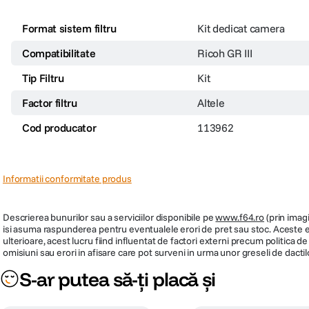
Format sistem filtru
Kit dedicat camera
Compatibilitate
Ricoh GR III
Tip Filtru
Kit
Factor filtru
Altele
Cod producator
113962
Informatii conformitate produs
Descrierea bunurilor sau a serviciilor disponibile pe
www.f64.ro
(prin imagi
isi asuma raspunderea pentru eventualele erori de pret sau stoc. Aceste ero
ulterioare, acest lucru fiind influentat de factori externi precum politica 
omisiuni sau erori in afisare care pot surveni in urma unor greseli de dactil
S-ar putea să-ți placă și