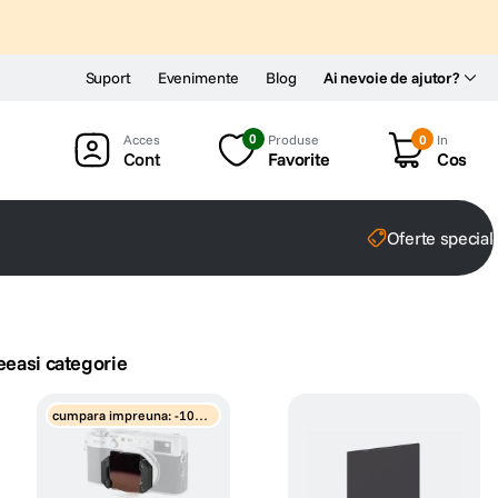
Suport
Evenimente
Blog
Ai nevoie de ajutor?
0
Produse
0
In
Cont
Favorite
Cos
Oferte special
eeasi categorie
cumpara impreuna: -10%
discount