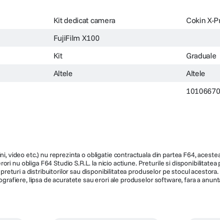
Kit dedicat camera
Cokin X-P
FujiFilm X100
Kit
Graduale
Altele
Altele
1010667
ni, video etc.) nu reprezinta o obligatie contractuala din partea F64, acestea 
ri nu obliga F64 Studio S.R.L. la nicio actiune. Preturile si disponibilitate
de preturi a distribuitorilor sau disponibilitatea produselor pe stocul acesto
ografiere, lipsa de acuratete sau erori ale produselor software, fara a anunta