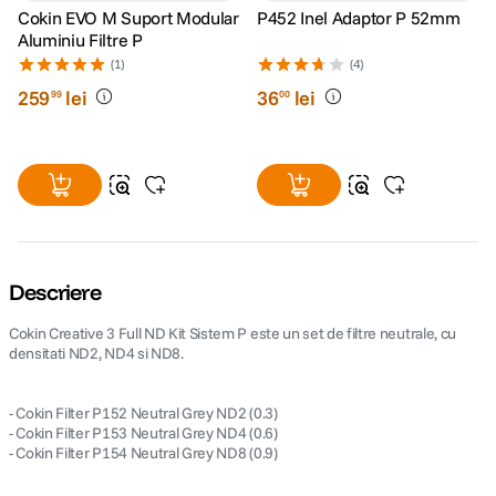
Cokin EVO M Suport Modular
P452 Inel Adaptor P 52mm
Aluminiu Filtre P
(1)
(4)
259
lei
36
lei
99
00
Descriere
Cokin Creative 3 Full ND Kit Sistem P este un set de filtre neutrale, cu
densitati ND2, ND4 si ND8.
- Cokin Filter P152 Neutral Grey ND2 (0.3)
- Cokin Filter P153 Neutral Grey ND4 (0.6)
- Cokin Filter P154 Neutral Grey ND8 (0.9)