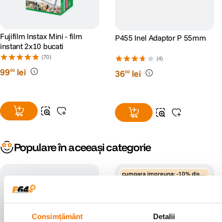
Fujifilm Instax Mini - film
P455 Inel Adaptor P 55mm
instant 2x10 bucati
(70)
(4)
99
lei
00
36
lei
00
Populare în aceeași categorie
cumpara impreuna: -10% disco
unt
Consimțământ
Detalii