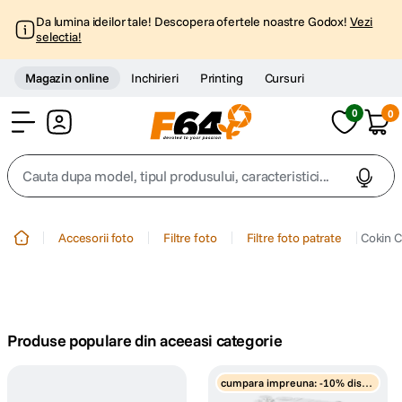
Da lumina ideilor tale! Descopera ofertele noastre Godox!
Vezi
selectia!
Magazin online
Inchirieri
Printing
Cursuri
0
0
Cont
Cauta dupa model, tipul produsului, caracteristici...
Top Cautari
Accesorii foto
Filtre foto
Filtre foto patrate
Cokin C
canon g7x
1
.
trepied
2
.
Produse populare din aceeasi categorie
trepied telefon
3
.
cumpara impreuna: -10% disco
peak design
unt
4
.