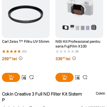
canon sx740 hs
5
.
lavaliera
6
.
card memorie
7
.
Carl Zeiss T* Filtru UV 55mm
NiSi Kit Professional pentru
dji mic mini
8
.
seria FujiFilm X100
(12)
(0)
dji osmo
9
.
259
lei
339
lei
99
99
insta 360
10
.
Cokin Creative 3 Full ND Filter Kit Sistem
Cokin
P