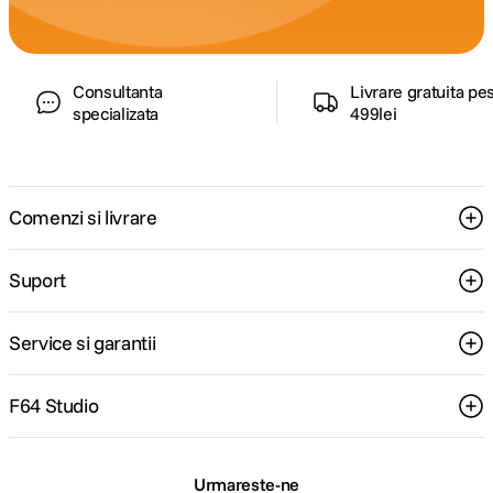
Consultanta
Livrare gratuita pe
specializata
499lei
Comenzi si livrare
Suport
Service si garantii
F64 Studio
Urmareste-ne