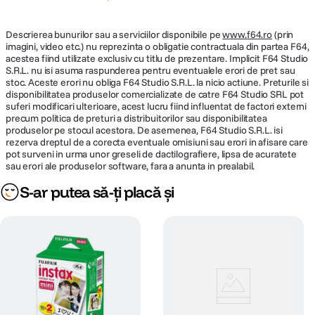
Descrierea bunurilor sau a serviciilor disponibile pe
www.f64.ro
(prin
imagini, video etc.) nu reprezinta o obligatie contractuala din partea F64,
acestea fiind utilizate exclusiv cu titlu de prezentare. Implicit F64 Studio
S.R.L. nu isi asuma raspunderea pentru eventualele erori de pret sau
stoc. Aceste erori nu obliga F64 Studio S.R.L. la nicio actiune. Preturile si
disponibilitatea produselor comercializate de catre F64 Studio SRL pot
suferi modificari ulterioare, acest lucru fiind influentat de factori externi
precum politica de preturi a distribuitorilor sau disponibilitatea
produselor pe stocul acestora. De asemenea, F64 Studio S.R.L. isi
rezerva dreptul de a corecta eventuale omisiuni sau erori in afisare care
pot surveni in urma unor greseli de dactilografiere, lipsa de acuratete
sau erori ale produselor software, fara a anunta in prealabil.
S-ar putea să-ți placă și