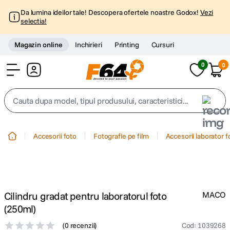
Da lumina ideilor tale! Descopera ofertele noastre Godox!
Vezi
selectia!
Magazin online
Inchirieri
Printing
Cursuri
0
0
Cont
Cauta dupa model, tipul produsului, caracteristici...
Top Cautari
Accesorii foto
Fotografie pe film
Accesorii laborator f
canon g7x
1
.
trepied
2
.
Cilindru gradat pentru laboratorul foto
MACO
trepied telefon
3
.
(250ml)
(
0 recenzii
)
Cod
:
1039268
peak design
4
.