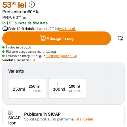
53
lei
99
Preț anterior:
60
lei
canon sx740 hs
00
5
.
PRP:
60
lei
00
53 puncte de fidelitate
lavaliera
6
.
Rate fără dobânda de la
2
lei
Vezi detalii
24
Adaugă în coș
sony fx
7
.
În stoc în depozit
Ridicare easybox: de marți, 11 aug.
card memorie
8
.
Livrare: de marți, 11 aug. în
Bucuresti (Sectorul 3)
Vândut și livrat de
F64
dji mic mini
9
.
Variante
dji osmo
10
.
250ml
100ml
53,99 lei
41,00 lei
Publicare în SICAP
Solicită produsul în platformă.
Vezi detalii