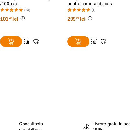
/100buc
pentru camera obscura
(13)
(1)
101
lei
299
lei
00
00
Alatura-te comunitatii creatorilor
Descopera inspiratie, recomandari utile,
ghiduri foto-video si oferte pregatite special
pentru tine.
Consultanta
Livrare gratuita pe
specializata
499lei