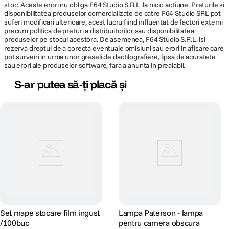
stoc. Aceste erori nu obliga F64 Studio S.R.L. la nicio actiune. Preturile si
disponibilitatea produselor comercializate de catre F64 Studio SRL pot
suferi modificari ulterioare, acest lucru fiind influentat de factori externi
precum politica de preturi a distribuitorilor sau disponibilitatea
produselor pe stocul acestora. De asemenea, F64 Studio S.R.L. isi
rezerva dreptul de a corecta eventuale omisiuni sau erori in afisare care
pot surveni in urma unor greseli de dactilografiere, lipsa de acuratete
sau erori ale produselor software, fara a anunta in prealabil.
S-ar putea să-ți placă și
Set mape stocare film ingust
Lampa Paterson - lampa
/100buc
pentru camera obscura