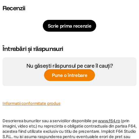
Recenzii
Scrie prima recenzie
Întrebări și răspunsuri
Nu găsești răspunsul pe care îl cauți?
Pune o întrebare
Informatii conformitate produs
Descrierea bunurilor sau a serviciilor disponibile pe
www.f64.ro
(prin
imagini, video etc.) nu reprezinta o obligatie contractuala din partea F64,
acestea fiind utilizate exclusiv cu titlu de prezentare. Implicit F64 Studio
S.R.L. nu isi asuma raspunderea pentru eventualele erori de pret sau