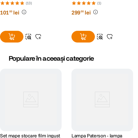
(13)
(1)
101
lei
299
lei
00
00
Populare în aceeași categorie
Set mape stocare film ingust
Lampa Paterson - lampa