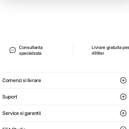
Alatura-te comunitatii creatorilor
Descopera inspiratie, recomandari utile,
ghiduri foto-video si oferte pregatite special
pentru tine.
Consultanta
Livrare gratuita pe
specializata
499lei
Comenzi si livrare
Suport
Service si garantii