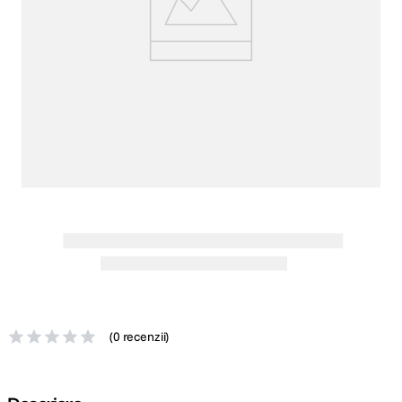
canon sx740 hs
5
.
lavaliera
6
.
godox
7
.
ulanzi
8
.
card memorie
9
.
nou
10
.
(
0 recenzii
)