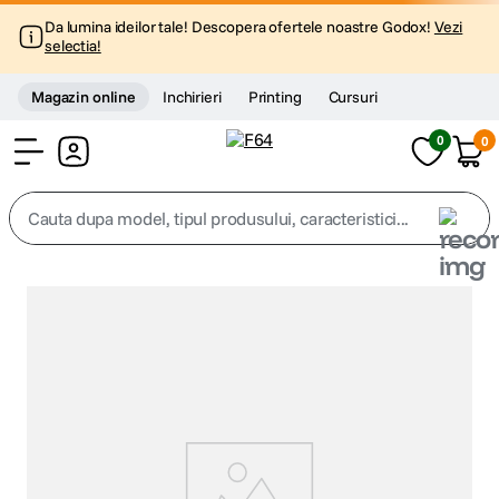
Da lumina ideilor tale! Descopera ofertele noastre Godox!
Vezi
selectia!
Magazin online
Inchirieri
Printing
Cursuri
0
0
Cont
Cauta dupa model, tipul produsului, caracteristici...
Top Cautari
canon g7x
1
.
trepied
2
.
trepied telefon
3
.
peak design
4
.