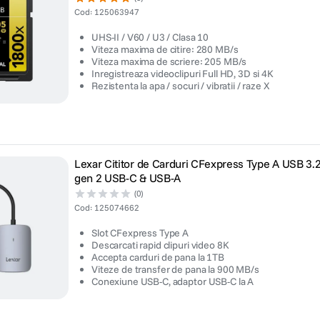
Cod
:
125063947
UHS-II / V60 / U3 / Clasa 10
Viteza maxima de citire: 280 MB/s
Viteza maxima de scriere: 205 MB/s
Inregistreaza videoclipuri Full HD, 3D si 4K
Rezistenta la apa / socuri / vibratii / raze X
Lexar Cititor de Carduri CFexpress Type A USB 3.
gen 2 USB-C & USB-A
(0)
Cod
:
125074662
Slot CFexpress Type A
Descarcati rapid clipuri video 8K
Accepta carduri de pana la 1TB
Viteze de transfer de pana la 900 MB/s
Conexiune USB-C, adaptor USB-C la A