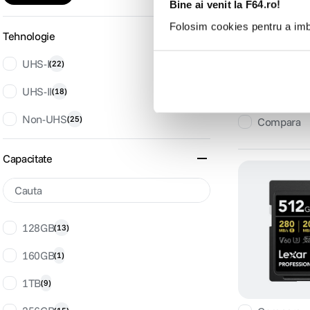
Bine ai venit la F64.ro!
Folosim cookies pentru a imbu
Tehnologie
UHS-I
(
22
)
UHS-II
(
18
)
Non-UHS
(
25
)
Compara
Capacitate
128GB
(
13
)
160GB
(
1
)
1TB
(
9
)