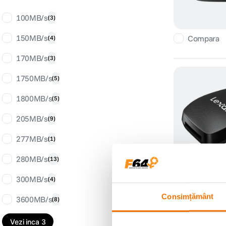
100MB/s
(
3
)
150MB/s
Compara
(
4
)
170MB/s
(
3
)
1750MB/s
(
5
)
1800MB/s
(
5
)
205MB/s
(
9
)
277MB/s
(
1
)
280MB/s
(
13
)
Compara
300MB/s
(
4
)
Consimțământ
3600MB/s
(
8
)
Vezi inca 3