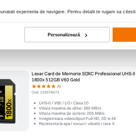
(5)
Cod
:
125063945
natati experienta de navigare. Pentru detalii te rugam sa citest
UHS-II / V60 / U3 / Clasa 10
Viteza maxima de citire: 280 MB/s
Viteza maxima de scriere: 210 MB/s
Personalizează
Inregistreaza videoclipuri Full HD, 3D si 4K
Rezistenta la apa / socuri / vibratii / raze X
Lexar Card de Memorie SDXC Professional UHS-II
1800x 512GB V60 Gold
(5)
Cod
:
125078473
UHS-II / V60 / U3 / Clasa 10
Viteza maxima de citire: 280 MB/s
Viteza maxima de scriere: 205 MB/s
Inregistreaza videoclipuri Full HD, 3D si 4K
Rezistenta la apa / socuri / vibratii / raze X