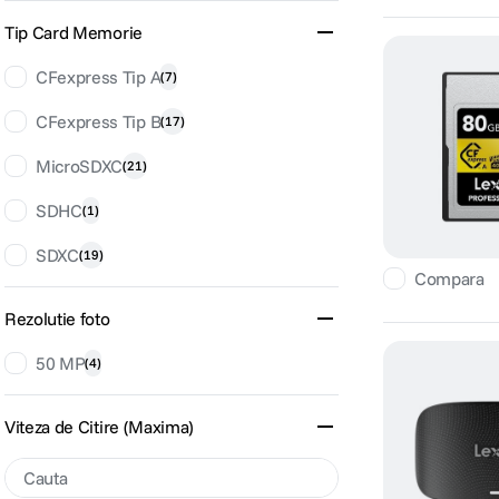
Tip Card Memorie
CFexpress Tip A
(
7
)
CFexpress Tip B
(
17
)
MicroSDXC
(
21
)
SDHC
(
1
)
SDXC
(
19
)
Compara
Rezolutie foto
50 MP
(
4
)
Viteza de Citire (Maxima)