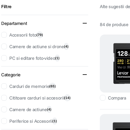
Filtre
Alte sugestii d
Departament
84
de produse
Accesorii foto
(
79
)
Camere de actiune si drone
(
4
)
PC si editare foto-video
(
1
)
Categorie
Carduri de memorie
(
65
)
Cititoare carduri si accesorii
Compara
(
14
)
Camere de actiune
(
4
)
Periferice si Accesorii
(
1
)