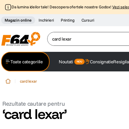
Da lumina ideilor tale! Descopera ofertele noastre Godox!
Vezi selec
Magazin online
Inchirieri
Printing
Cursuri
Cauta dupa model, tipul produsului, caracter
Toate categoriile
Noutati
Consignatie
Resigila
card lexar
card lexar