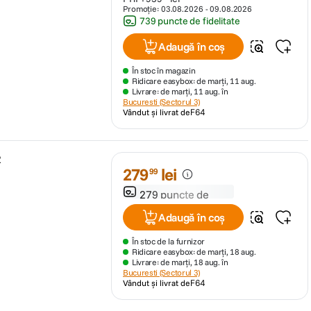
Promoție:
03.08.2026
-
09.08.2026
739 puncte de fidelitate
Adaugă în coș
În stoc în magazin
Ridicare easybox: de marți, 11 aug.
Livrare: de marți, 11 aug. în
Bucuresti (Sectorul 3)
Vândut și livrat de
F64
2
279
lei
99
279 puncte de
fidelitate
Adaugă în coș
În stoc de la furnizor
Ridicare easybox: de marți, 18 aug.
Livrare: de marți, 18 aug. în
Bucuresti (Sectorul 3)
Vândut și livrat de
F64