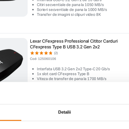
Citiri secventiale de pana la 1050 MB/s
Scrieri secventiale de pana la 1000 MB/s
Transfer de imagini si clipuri video 8K
Lexar CFexpress Professional Cititor Carduri
CFexpress Type B USB 3.2 Gen 2x2
(2)
Cod
:
125060106
Interfata USB 3.2 Gen 2x2 Type-C 20 Gb/s
1x slot card CFexpress Type B
Viteza de transfer de pana la 1700 MB/s
Detalii
Lexar Card de Memorie SDXC Professional UHS-II
1800x 64GB V60 Gold