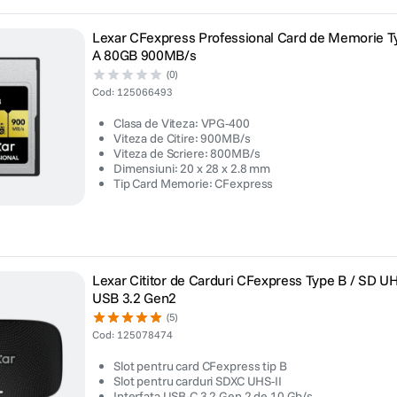
Lexar CFexpress Professional Card de Memorie T
A 80GB 900MB/s
(0)
Cod
:
125066493
Clasa de Viteza: VPG-400
Viteza de Citire: 900MB/s
Viteza de Scriere: 800MB/s
Dimensiuni: 20 x 28 x 2.8 mm
Tip Card Memorie: CFexpress
Lexar Cititor de Carduri CFexpress Type B / SD UH
USB 3.2 Gen2
(5)
Cod
:
125078474
Slot pentru card CFexpress tip B
Slot pentru carduri SDXC UHS-II
Interfata USB-C 3.2 Gen 2 de 10 Gb/s