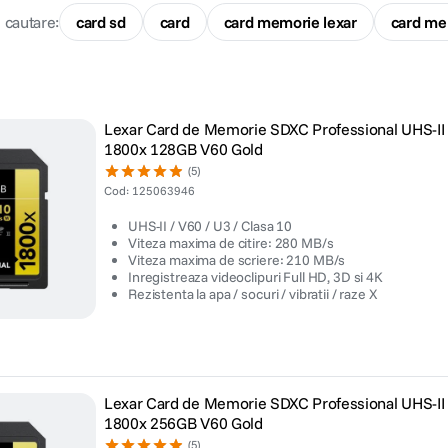
e cautare
:
card sd
card
card memorie lexar
card me
Lexar Card de Memorie SDXC Professional UHS-II
1800x 128GB V60 Gold
(5)
Cod
:
125063946
UHS-II / V60 / U3 / Clasa 10
Viteza maxima de citire: 280 MB/s
Viteza maxima de scriere: 210 MB/s
Inregistreaza videoclipuri Full HD, 3D si 4K
Rezistenta la apa / socuri / vibratii / raze X
Lexar Card de Memorie SDXC Professional UHS-II
1800x 256GB V60 Gold
(5)