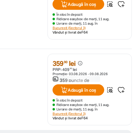
Adaugă în coș
În stoc în depozit
Ridicare easybox: de marți, 11 aug.
Livrare: de marți, 11 aug. în
Bucuresti (Sectorul 3)
Vândut și livrat de
F64
359
lei
90
PRP:
409
lei
90
Promoție:
03.08.2026
-
09.08.2026
359 puncte de
fidelitate
Adaugă în coș
În stoc în depozit
Ridicare easybox: de marți, 11 aug.
Livrare: de marți, 11 aug. în
Bucuresti (Sectorul 3)
Vândut și livrat de
F64