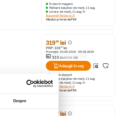
În stoc în magazin
Ridicare easybox: de marți, 11 aug.
Livrare: de marți, 11 aug. în
Bucuresti (Sectorul 3)
Vândut și livrat de
F64
319
lei
90
PRP:
339
lei
90
Promoție:
03.08.2026
-
09.08.2026
319 puncte de
fidelitate
Adaugă în coș
În stoc în depozit
Ridicare easybox: de marți, 11 aug.
Livrare: de marți, 11 aug. în
Bucuresti (Sectorul 3)
Vândut și livrat de
F64
Despre
 BL
349
lei
99