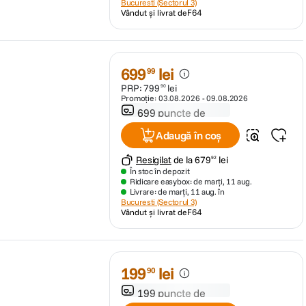
Bucuresti (Sectorul 3)
Vândut și livrat de
F64
699
lei
99
PRP:
799
lei
90
Promoție:
03.08.2026
-
09.08.2026
699 puncte de
fidelitate
Adaugă în coș
Resigilat
de la
679
lei
92
În stoc în depozit
Ridicare easybox: de marți, 11 aug.
Livrare: de marți, 11 aug. în
Bucuresti (Sectorul 3)
Vândut și livrat de
F64
199
lei
90
199 puncte de
fidelitate