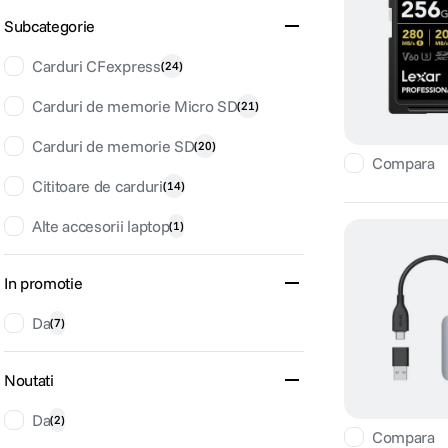
Subcategorie
Carduri CFexpress
(
24
)
Carduri de memorie Micro SD
(
21
)
Carduri de memorie SD
(
20
)
Compara
Cititoare de carduri
(
14
)
Alte accesorii laptop
(
1
)
In promotie
Da
(
7
)
Noutati
Da
(
2
)
Compara