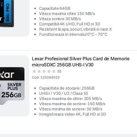
Capacitate 64GB
Viteza maxima citire 150 MB/s
Viteza scriere 30 MB/s
Compatibil 4K UHD, Full HD si 3D
Rezistent la apa, socuri, vibratii si raze X
Functioneaza in intervalul 0°C – 70°C
Lexar Profesional Silver Plus Card de Memorie
microSDXC 256GB UHS-I V30
(0)
Cod
:
125084029
Capacitate de stocare: 256GB
UHS-I / V30 / U3 / Clasa 10
Viteza maxima de citire: 205 MB/s
Viteza maxima de scriere: 150 MB/s
Viteza minima de scriere: 30 MB/s
Inregistreaza video 4K, Full HD si 3D