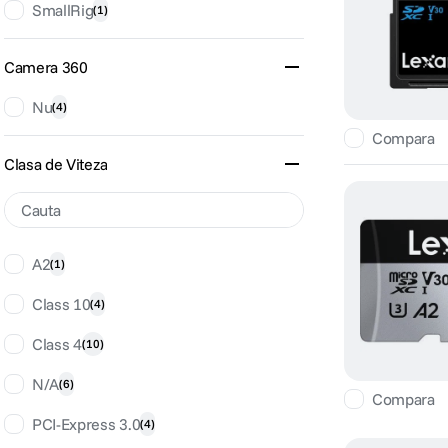
SmallRig
(
1
)
Camera 360
Nu
(
4
)
Compara
Clasa de Viteza
A2
(
1
)
Class 10
(
4
)
Class 4
(
10
)
N/A
(
6
)
Compara
PCI-Express 3.0
(
4
)