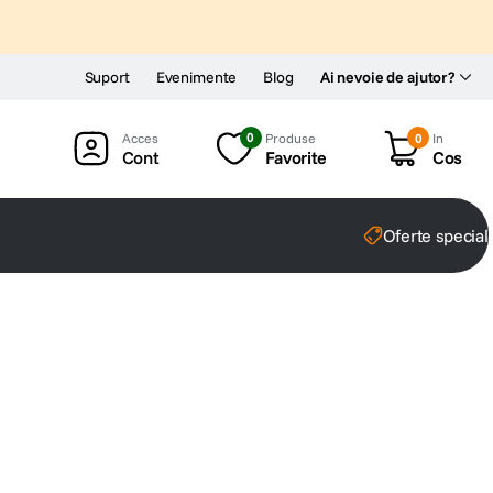
Suport
Evenimente
Blog
Ai nevoie de ajutor?
0
Produse
0
In
Cont
Favorite
Cos
Oferte special