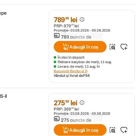
ype
789
lei
90
PRP:
979
lei
90
Promoție:
03.08.2026
-
09.08.2026
789 puncte de
fidelitate
Adaugă în coș
În stoc în depozit
Ridicare easybox: de marți, 11 aug.
Livrare: de marți, 11 aug. în
Bucuresti (Sectorul 3)
Vândut și livrat de
F64
S-II
275
lei
99
PRP:
369
lei
90
Promoție:
03.08.2026
-
09.08.2026
275 puncte de
fidelitate
Adaugă în coș