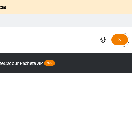
tia!
istici...
te
Cadouri
Pachete
VIP