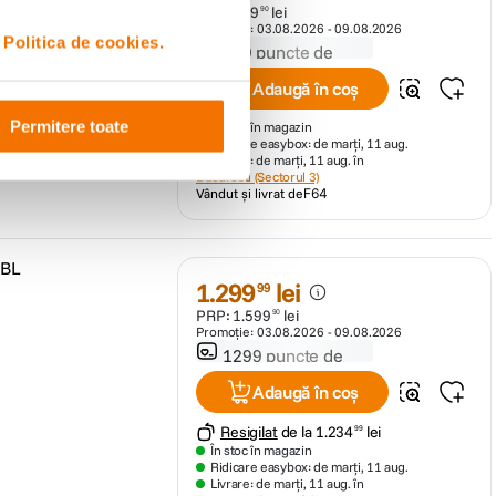
PRP:
499
lei
90
Promoție:
03.08.2026
-
09.08.2026
i
Politica de cookies.
349 puncte de
fidelitate
Adaugă în coș
Permitere toate
În stoc în magazin
Ridicare easybox: de marți, 11 aug.
Livrare: de marți, 11 aug. în
Bucuresti (Sectorul 3)
Vândut și livrat de
F64
 BL
1
.
299
lei
99
PRP:
1
.
599
lei
90
Promoție:
03.08.2026
-
09.08.2026
1299 puncte de
fidelitate
Adaugă în coș
Resigilat
de la
1
.
234
lei
99
În stoc în magazin
Ridicare easybox: de marți, 11 aug.
Livrare: de marți, 11 aug. în