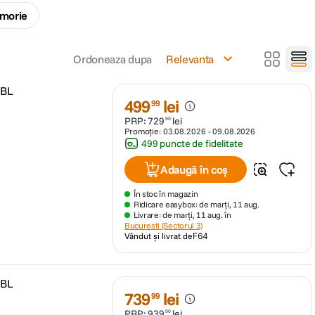
morie
Ordoneaza dupa
Relevanta
 BL
499
lei
99
PRP:
729
lei
90
Promoție:
03.08.2026
-
09.08.2026
499 puncte de fidelitate
Adaugă în coș
În stoc în magazin
Ridicare easybox: de marți, 11 aug.
Livrare: de marți, 11 aug. în
Bucuresti (Sectorul 3)
Vândut și livrat de
F64
 BL
739
lei
99
PRP:
939
lei
90