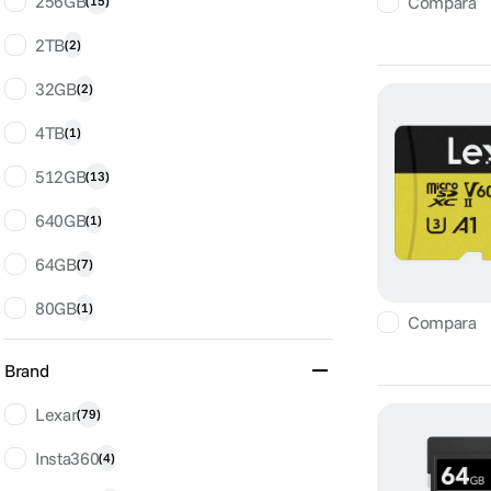
256GB
Compara
(
15
)
2TB
(
2
)
32GB
(
2
)
4TB
(
1
)
512GB
(
13
)
640GB
(
1
)
64GB
(
7
)
80GB
(
1
)
Compara
Brand
Lexar
(
79
)
Insta360
(
4
)