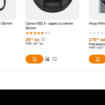
95 82mm
Canon E82 II - capac cu cleme
Hoya Fil
82mm
(17)
29
lei
279
le
99
99
PRP:
39
lei
99
Preț anteri
PRP:
459
99