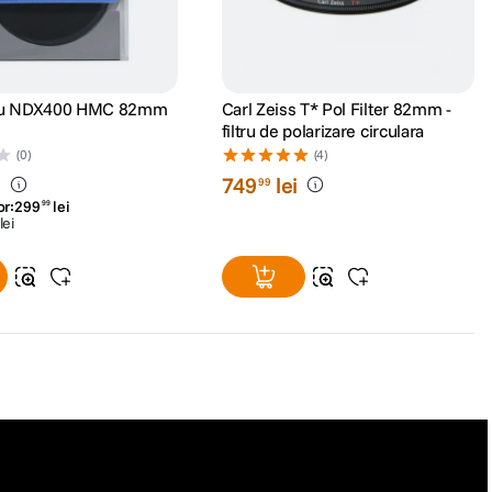
tru NDX400 HMC 82mm
Carl Zeiss T* Pol Filter 82mm -
filtru de polarizare circulara
(0)
(4)
i
749
lei
99
or:
299
lei
99
lei