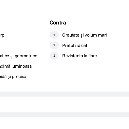
Contra
arp
Greutate și volum mari
1
Prețul ridicat
1
atice și geometrice
Rezistența la flare
1
aximă luminoasă
idă și precisă
CONSTRUCTIE SI ETANSARE IMPE
nuleaza aberatiile de culoare, in timp
Calitatea constructiei redefineste ca