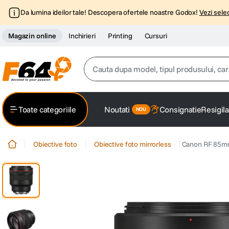
Da lumina ideilor tale! Descopera ofertele noastre Godox!
Vezi selec
Magazin online
Inchirieri
Printing
Cursuri
Cauta dupa model, tipul produsului, caracter
Top Cautari
Toate categoriile
Noutati
Consignatie
Resigila
canon g7x
1
.
Obiective foto
Obiective foto mirrorless
Canon RF 85mm 
trepied
2
.
trepied telefon
3
.
peak design
4
.
canon sx740 hs
5
.