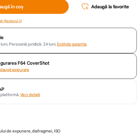
augă în coș
Adaugă la favorite
ti (Sectorul 3)
ie
luni.
Persoană juridică: 24 luni.
Extinde garanția
sigurarea F64 CoverShot
daugă asigurare
AP
n platformă.
Vezi detalii
pului de expunere, diafragmei, ISO