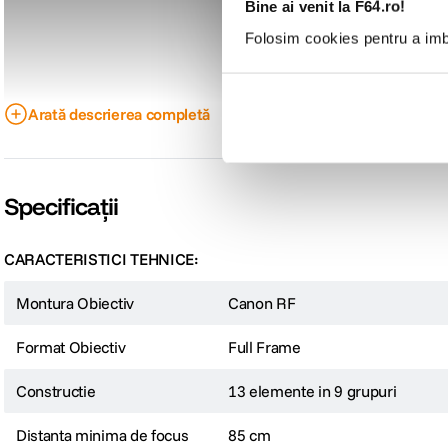
Bine ai venit la F64.ro!
Folosim cookies pentru a imbu
Arată descrierea completă
Specificații
CARACTERISTICI TEHNICE:
Montura Obiectiv
Canon RF
Format Obiectiv
Full Frame
Constructie
13 elemente in 9 grupuri
Distanta minima de focus
85 cm