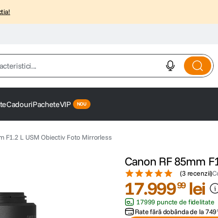
tia!
istici...
te
Cadouri
Pachete
VIP
F1.2 L USM Obiectiv Foto Mirrorless
Canon RF 85mm F1.2
(
3 recenzii
)
C
17
.
999
lei
99
17999 puncte de fidelitate
Rate fără dobânda de la
749