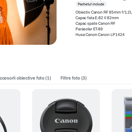
Pachetul include
Obiectiv Canon RF 85mm f/1.2
Capac fata E-82 II 82mm
Capac spate Canon RF
Parasolar ET-89
Husa Canon Canon LP1424
ccesorii obiective foto
(
1
)
Filtre foto
(
3
)