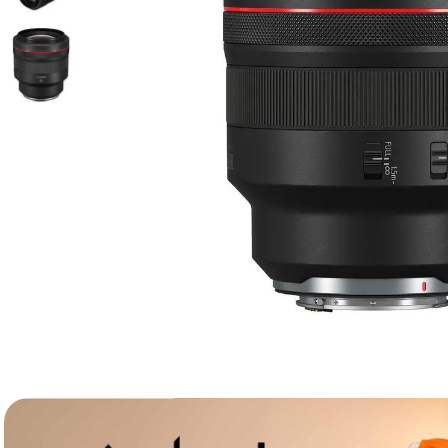
lavaliera
6
.
card memorie
7
.
ulanzi
8
.
insta 360
9
.
godox
10
.