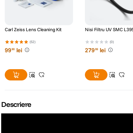
Carl Zeiss Lens Cleaning Kit
Nisi Filtru UV SMC L3
(52)
(0)
99
lei
279
lei
90
99
Descriere