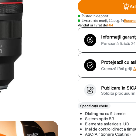
Ad
În stoc în depozit
Livrare: de marți, 11 aug. în
Bucures
Vândut și livrat de
F64
Informații garanț
Persoană fizică: 24 
Protejează cu a
Creează fără griji.
A
Publicare în SIC
Solicită produsul î
Specificații cheie
Diafragma cu 9 lamele
Sistem optic BR
Elemente asferice si UD
Inel de control direct a tim
ASC (Air Sphere Coating)