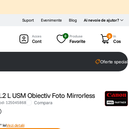
Suport
Evenimente
Blog
Ai nevoie de ajutor?
0
Produse
0
In
Cont
Favorite
Cos
Oferte special
 L USM Obiectiv Foto Mirrorless
Compara
od
:
125045868
lei
Vezi detalii
99