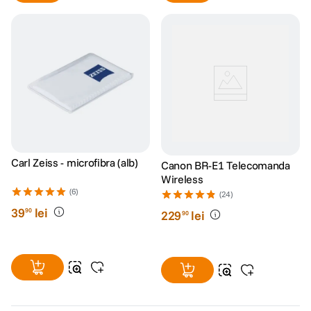
Carl Zeiss - microfibra (alb)
Canon BR-E1 Telecomanda
Wireless
(6)
(24)
39
lei
90
229
lei
90