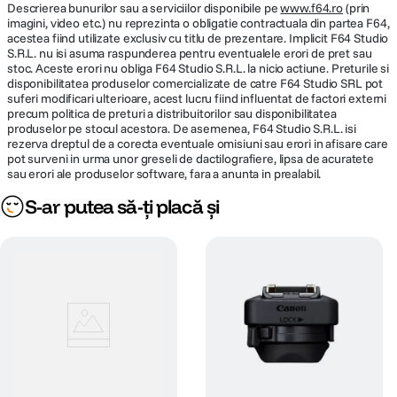
Impresionati-va abonatii cu continut 4K UHD captivant si obtineti filmari
Descrierea bunurilor sau a serviciilor disponibile pe
Light) Full HD (16:9) 1920 x 1080 (59.94,
www.f64.ro
(prin
Format-
mai bine incadrate cu obiectivul grandangular incorporat.
imagini, video etc.) nu reprezinta o obligatie contractuala din partea F64,
50, 29,97, 25 cps) intercadru (IPB) / (IPB
inregistrare
acestea fiind utilizate exclusiv cu titlu de prezentare. Implicit F64 Studio
Light) | (25, 23,98 cps) intercadru (IPB)
S.R.L. nu isi asuma raspunderea pentru eventualele erori de pret sau
Rata de biti/Mbps 4K
stoc. Aceste erori nu obliga F64 Studio S.R.L. la nicio actiune. Preturile si
(29,97p/25,00p/23,98p): IPB aprox. 120
disponibilitatea produselor comercializate de catre F64 Studio SRL pot
Mbps8 4K (29,97p/25,00p/23,98p): IPB
suferi modificari ulterioare, acest lucru fiind influentat de factori externi
precum politica de preturi a distribuitorilor sau disponibilitatea
(Light) aprox. 60 Mbps9 Full HD
produselor pe stocul acestora. De asemenea, F64 Studio S.R.L. isi
(59,94p/50,00p): IPB aprox. 60 Mbps10
rezerva dreptul de a corecta eventuale omisiuni sau erori in afisare care
Full HD (59,94p/50,00p): IPB (Light) aprox.
pot surveni in urma unor greseli de dactilografiere, lipsa de acuratete
35 Mbps Full HD (29,97p/25,00p): IPB
sau erori ale produselor software, fara a anunta in prealabil.
Sunet pur si simplu minunat
aprox. 30 Mbps Full HD (29,97p/25,00p):
S-ar putea să-ți placă și
IPB (Light): aprox. 12 Mbps Full HD
(23,98p): IPB aprox. 30 Mbps
Surprindeti atmosfera. Inregistrati clar fiecare cuvant pe care il spuneti
cu microfoane stereo incorporate mari. Filtrul de vant va asigura ca
Durata film Durata maxima disponibila
sunteti auzit, chiar si cand vremea va este potrivnica.
pentru inregistrare video continua: 1 ora.
Timp
Mod de filmare cu efect de netezire a
inregistrare
pielii (4K): max. 5 min. Fara limita de 4 GB
pentru fisiere, cu card SD formatat exFAT.
Tip Card
Micro SD
Memorie
Surprindeti mai mult cu mai putina lumina