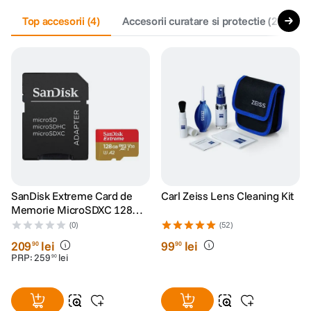
Top accesorii
(
4
)
Accesorii curatare si protectie
(
2
)
C
SanDisk Extreme Card de
Carl Zeiss Lens Cleaning Kit
Memorie MicroSDXC 128GB
A2 C10 V30 UHS-I U3 +
(0)
(52)
Adaptor SD + 1 An
209
lei
99
lei
90
90
RescuePRO Deluxe
PRP:
259
lei
90