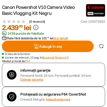
Canon Powershot V10 Camera Video
canon sx740 hs
5
.
Basic Vlogging Kit Negru
lavaliera
(
0 recenzii
)
Cod
:
125071052
6
.
2
.
439
lei
00
card memorie
2439 puncte de fidelitate
7
.
Rate fără dobânda de la
101
lei
Vezi detalii
62
ulanzi
8
.
Adaugă în coș
În stoc de la furnizor
insta 360
9
.
Livrare: de miercuri, 12 aug. în
Bucuresti (Sectorul 3)
Vândut și livrat de
F64
godox
10
.
Informații garanție
Persoană fizică: 24 luni.
Persoană juridică: 24 luni.
Extinde garanția
Protejează cu asigurarea F64 CoverShot
Creează fără griji.
Adaugă asigurare