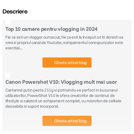
Descriere
Top 10 camere pentru vlogging in 2024
Fie ca esti un vlogger cunoscut, fie ca esti la inceput ori iti doresti sa
creezi propriul canal de Youtube, echipamentul corespunzator este
esential....
Citeste articol blog
Canon Powershot V10: Vlogging mult mai usor
Cantarind putin peste 211g si potrivindu-se perfect in buzunarul
utilizatorilor, PowerShot V10 le ofera creatorilor de continut de
lifestyle si calatorii un echipament complet, cu microfon de calitate
deosebita si suport incorporat.
Citeste articol blog