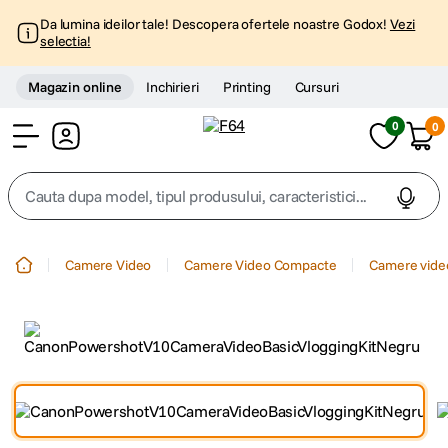
Da lumina ideilor tale! Descopera ofertele noastre Godox!
Vezi
selectia!
Magazin online
Inchirieri
Printing
Cursuri
0
0
Cont
Cauta dupa model, tipul produsului, caracteristici...
Top Cautari
Camere Video
Camere Video Compacte
Camere video
canon g7x
1
.
trepied
2
.
trepied telefon
3
.
peak design
4
.