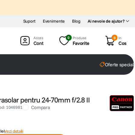
Suport
Evenimente
Blog
Ai nevoie de ajutor?
0
Produse
0
In
Cont
Favorite
Cos
Oferte special
asolar pentru 24-70mm f/2.8 II
Compara
od
:
1046981
lei
Vezi detalii