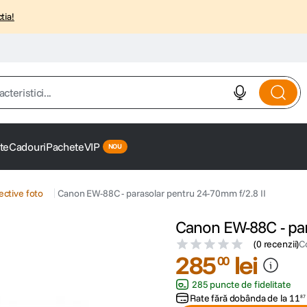
tia!
istici...
te
Cadouri
Pachete
VIP
ective foto
Canon EW-88C - parasolar pentru 24-70mm f/2.8 II
Canon EW-88C - par
(
0 recenzii
)
C
285
lei
00
285 puncte de fidelitate
Rate fără dobânda de la
11
87