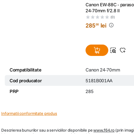
Canon EW-88C - parasol
24-70mm f/2.8 II
(0)
285
lei
00
Compatibilitate
Canon 24-70mm
Cod producator
5181B001AA
PRP
285
Informatii conformitate produs
Descrierea bunurilor sau a serviciilor disponibile pe
www.f64.ro
(prin imagi