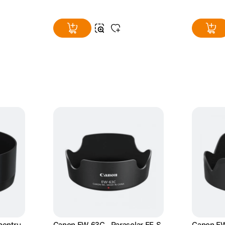
pentru
Canon EW-63C - Parasolar EF-S
Canon EW