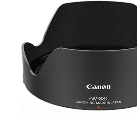
lavaliera
6
.
sony fx
7
.
card memorie
8
.
dji mic mini
9
.
dji osmo
10
.