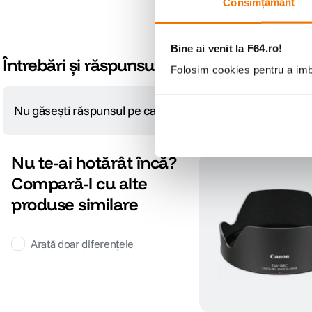
Consimțământ
Bine ai venit la F64.ro!
Întrebări și răspunsuri
Folosim cookies pentru a imbu
Nu găsești răspunsul pe care îl cauți?
Pune o întrebare
Nu te-ai hotărât încă?
Compară-l cu alte
produse similare
Arată doar diferențele