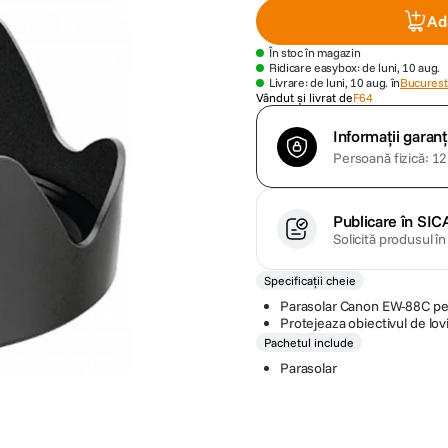
Ad
În stoc în magazin
Ridicare easybox: de luni, 10 aug.
Livrare: de luni, 10 aug. în
Bucuresti
Vândut și livrat de
F64
Informații garanț
Persoană fizică: 12 
Publicare în SIC
Solicită produsul î
Specificații cheie
Parasolar Canon EW-88C pe
Protejeaza obiectivul de lovi
Pachetul include
Parasolar