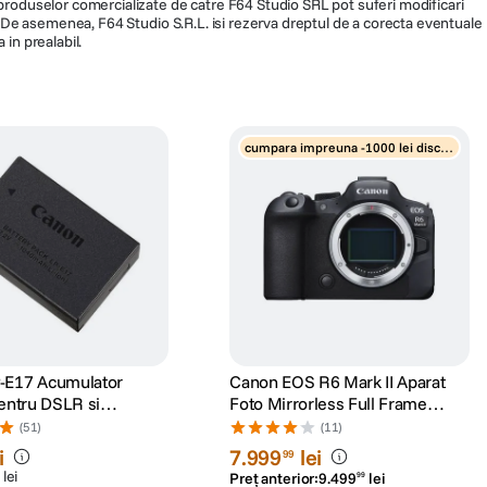
a produselor comercializate de catre F64 Studio SRL pot suferi modificari
ra. De asemenea, F64 Studio S.R.L. isi rezerva dreptul de a corecta eventuale
 in prealabil.
cumpara impreuna -1000 lei disco
unt
-E17 Acumulator
Canon EOS R6 Mark II Aparat
pentru DSLR si
Foto Mirrorless Full Frame
s
24.2MP Body Negru
(51)
(11)
i
7
.
999
lei
99
lei
Preț anterior:
9
.
499
lei
99