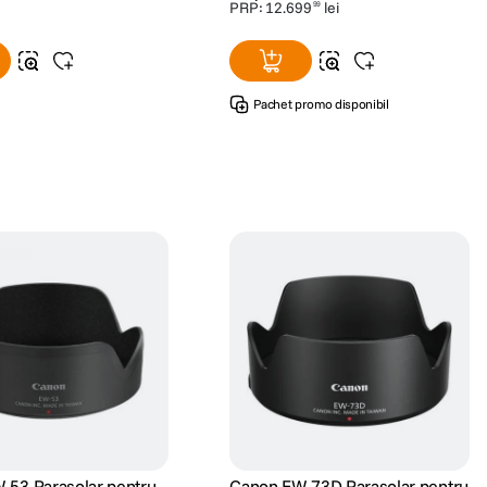
PRP:
12
.
699
lei
99
Pachet promo disponibil
-53 Parasolar pentru
Canon EW-73D Parasolar pentru