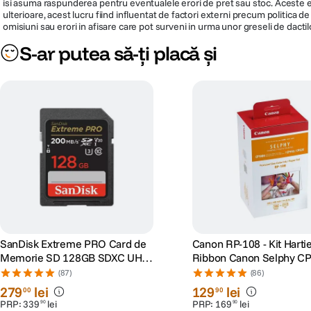
isi asuma raspunderea pentru eventualele erori de pret sau stoc. Aceste ero
ulterioare, acest lucru fiind influentat de factori externi precum politica 
omisiuni sau erori in afisare care pot surveni in urma unor greseli de dactil
S-ar putea să-ți placă și
SanDisk Extreme PRO Card de
Canon RP-108 - Kit Hartie
Memorie SD 128GB SDXC UHS-
Ribbon Canon Selphy CP
I Class 10 U3 V30 + 2 Ani
CP1200, CP1300, CP15
(87)
(86)
RescuePRO Deluxe
279
lei
129
lei
00
90
PRP:
339
lei
PRP:
169
lei
90
90