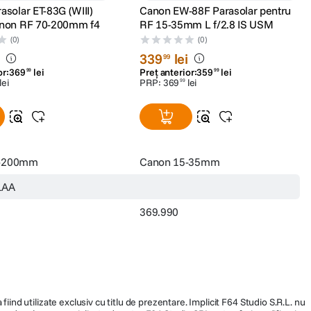
asolar ET-83G (WIII)
Canon EW-88F Parasolar pentru
anon RF 70-200mm f4
RF 15-35mm L f/2.8 IS USM
(0)
(0)
i
339
lei
99
or:
369
lei
Preț anterior:
359
lei
99
99
lei
PRP:
369
lei
99
0-200mm
Canon 15-35mm
1AA
369.990
fiind utilizate exclusiv cu titlu de prezentare. Implicit F64 Studio S.R.L. nu