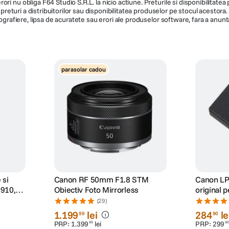
ri nu obliga F64 Studio S.R.L. la nicio actiune. Preturile si disponibilitate
de preturi a distribuitorilor sau disponibilitatea produselor pe stocul acesto
ografiere, lipsa de acuratete sau erori ale produselor software, fara a anunta
parasolar cadou
 si
Canon RF 50mm F1.8 STM
Canon LP
910,
Obiectiv Foto Mirrorless
original 
00
Mirrorles
(29)
1
.
199
lei
284
le
99
90
PRP:
1
.
399
lei
PRP:
299
99
90