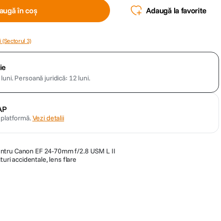
augă în coș
Adaugă la favorite
 (Sectorul 3)
ie
luni.
Persoană juridică: 12 luni.
AP
n platformă.
Vezi detalii
ntru Canon EF 24-70mm f/2.8 USM L II
turi accidentale, lens flare