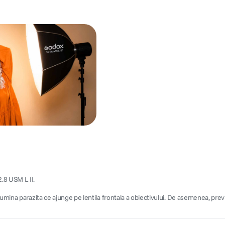
.8 USM L II.
mina parazita ce ajunge pe lentila frontala a obiectivului. De asemenea, previne