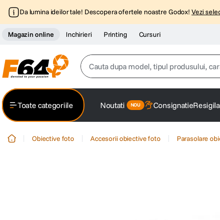
Da lumina ideilor tale! Descopera ofertele noastre Godox!
Vezi selec
Magazin online
Inchirieri
Printing
Cursuri
Cauta dupa model, tipul produsului, caracter
Top Cautari
Toate categoriile
Noutati
Consignatie
Resigila
canon g7x
1
.
Obiective foto
Accesorii obiective foto
Parasolare obi
trepied
2
.
trepied telefon
3
.
peak design
4
.
canon sx740 hs
5
.