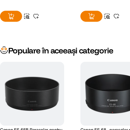
Populare în aceeași categorie
Canon ES-65B Parasolar pentru
Canon ES-68 - parasolar 