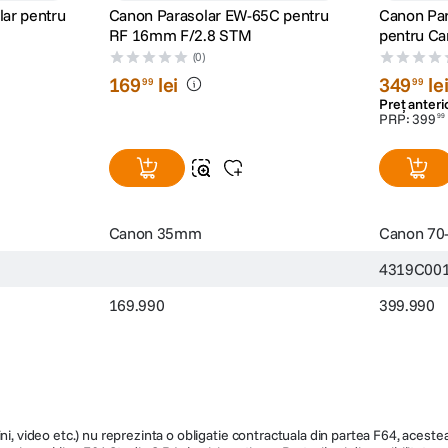
ar pentru
Canon Parasolar EW-65C pentru
Canon Par
RF 16mm F/2.8 STM
pentru C
(0)
169
lei
349
le
99
99
Preț anteri
PRP:
399
99
Canon 35mm
Canon 7
4319C00
169.990
399.990
ni, video etc.) nu reprezinta o obligatie contractuala din partea F64, acestea 