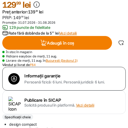
129
lei
99
Preț anterior:
139
lei
canon sx740 hs
99
5
.
PRP:
149
lei
99
Promoție:
31.07.2026
-
31.08.2026
lavaliera
6
.
129 puncte de fidelitate
Rate fără dobânda de la
5
lei
Vezi detalii
41
card memorie
7
.
Adaugă în coș
În stoc în magazin
ulanzi
8
.
Ridicare easybox: de marți, 11 aug.
Livrare: de marți, 11 aug. în
Bucuresti (Sectorul 3)
Vândut și livrat de
F64
insta 360
9
.
Informații garanție
godox
10
.
Persoană fizică: 6 luni.
Persoană juridică: 6 luni.
Publicare în SICAP
Solicită produsul în platformă.
Vezi detalii
Specificații cheie
design compact