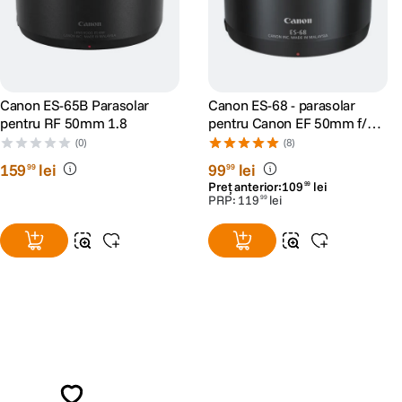
Canon ES-65B Parasolar
Canon ES-68 - parasolar
pentru RF 50mm 1.8
pentru Canon EF 50mm f/1.8
STM
(0)
(8)
159
lei
99
lei
99
99
Preț anterior:
109
lei
99
PRP:
119
lei
99
Alatura-te comunitatii creatorilor
Descopera inspiratie, recomandari utile,
ghiduri foto-video si oferte pregatite special