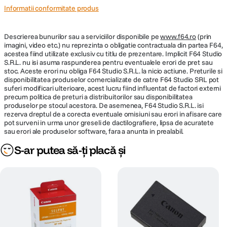
Informatii conformitate produs
Descrierea bunurilor sau a serviciilor disponibile pe
www.f64.ro
(prin
imagini, video etc.) nu reprezinta o obligatie contractuala din partea F64,
acestea fiind utilizate exclusiv cu titlu de prezentare. Implicit F64 Studio
S.R.L. nu isi asuma raspunderea pentru eventualele erori de pret sau
stoc. Aceste erori nu obliga F64 Studio S.R.L. la nicio actiune. Preturile si
disponibilitatea produselor comercializate de catre F64 Studio SRL pot
suferi modificari ulterioare, acest lucru fiind influentat de factori externi
precum politica de preturi a distribuitorilor sau disponibilitatea
produselor pe stocul acestora. De asemenea, F64 Studio S.R.L. isi
rezerva dreptul de a corecta eventuale omisiuni sau erori in afisare care
pot surveni in urma unor greseli de dactilografiere, lipsa de acuratete
sau erori ale produselor software, fara a anunta in prealabil.
S-ar putea să-ți placă și