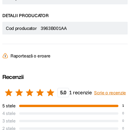
DETALII PRODUCATOR
Cod producator
3963B001AA
Raportează o eroare
Recenzii
5.0
1 recenzie
Scrie o recenzie
5 stele
1
4 stele
0
3 stele
0
2 stele
0