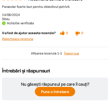
Parasolar foarte bun pentru obiectivul potrivit.
14/08/2024
Silviu
Achizitie verificata
V-a fost de ajutor aceasta recenzie?
0
0
Raporteaza recenzia
afisarea recenzia
1-1
Înapoi sus
Întrebări și răspunsuri
Nu găsești răspunsul pe care îl cauți?
Pune o întrebare