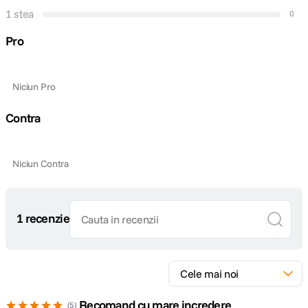
1 stea
0
Pro
Niciun Pro
Contra
Niciun Contra
1 recenzie
Recomand cu mare incredere
5