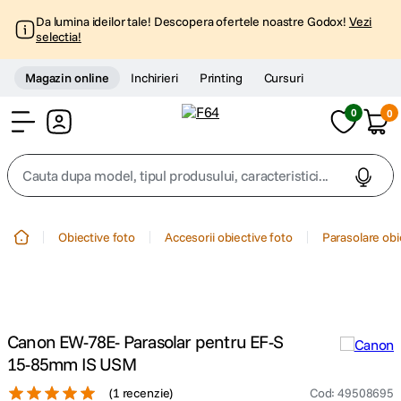
Da lumina ideilor tale! Descopera ofertele noastre Godox!
Vezi
selectia!
Magazin online
Inchirieri
Printing
Cursuri
0
0
Cont
Cauta dupa model, tipul produsului, caracteristici...
Top Cautari
Obiective foto
Accesorii obiective foto
Parasolare obi
canon g7x
1
.
trepied
2
.
Canon EW-78E- Parasolar pentru EF-S
trepied telefon
3
.
15-85mm IS USM
(
1 recenzie
)
Cod
:
49508695
peak design
4
.