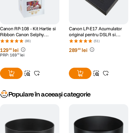
Canon RP-108 - Kit Hartie si
Canon LP-E17 Acumulator
Ribbon Canon Selphy
original pentru DSLR si
CP910, CP1200, CP1300,
Mirrorless
(86)
(51)
CP1500
129
lei
289
lei
90
90
PRP:
169
lei
90
Populare în aceeași categorie