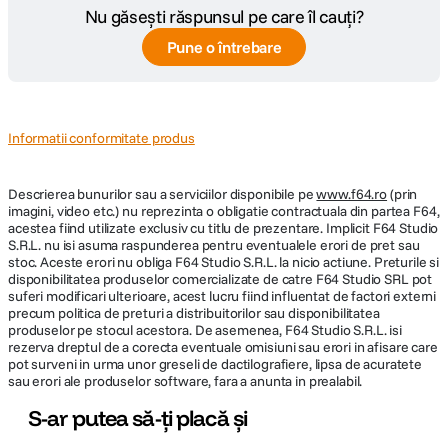
contrastului si tonurilor de culoare.
Nu găsești răspunsul pe care îl cauți?
Raza de actiune focalizare automata
Pune o întrebare
Plaja focalizare
(fotografii/filme) EV -4 – 18 / EV -2 – 18
Focalizare
auto si manuala
Informatii conformitate produs
OPTICA:
Ramaneti conectat
Asociati EOS R100 cu smartphone-ul folosind aplicatia Camera
Descrierea bunurilor sau a serviciilor disponibile pe
www.f64.ro
(prin
Connect pentru a va descarca automat fotografiile si videoclipurile.
Canon RF-S 18-45mm F/4.5-6.3 IS STM
imagini, video etc.) nu reprezinta o obligatie contractuala din partea F64,
Impartasirea amintirilor cu prietenii si familia, stocarea in cloud si
Lungime focala de la 18 la 45 mm
acestea fiind utilizate exclusiv cu titlu de prezentare. Implicit F64 Studio
imprimarea fotografiilor nu au fost niciodata mai usoare.
S.R.L. nu isi asuma raspunderea pentru eventualele erori de pret sau
(Lungime focala echivalenta cu cea de 35
stoc. Aceste erori nu obliga F64 Studio S.R.L. la nicio actiune. Preturile si
mm: de la 29 la 72 mm) Diafragma
Transfer automat al imaginilor
disponibilitatea produselor comercializate de catre F64 Studio SRL pot
maxima f/4,5 pana la 6,3 Diafrragma
Configurati transferul automat de imagini pentru conectivitate
suferi modificari ulterioare, acest lucru fiind influentat de factori externi
minima f/32 Montura obiectivului Canon
perfecta: fotografiile si videoclipurile vor aparea in biblioteca
precum politica de preturi a distribuitorilor sau disponibilitatea
RF Acoperire format obiectiv APS-C
telefonului la scurt timp dupa ce le realizati.
produselor pe stocul acestora. De asemenea, F64 Studio S.R.L. isi
Obiectiv
Unghi de vizualizare 74° 20' pana la 33° 40'
rezerva dreptul de a corecta eventuale omisiuni sau erori in afisare care
pot surveni in urma unor greseli de dactilografiere, lipsa de acuratete
Distanta minima de focalizare 20 cm
sau erori ale produselor software, fara a anunta in prealabil.
Marire maxima 0,16x Design optic 7
elemente in 7 grupuri Lamele diafragma
S-ar putea să-ți placă și
7, rotunjite Tip de focalizare Autofocus
Stabilizare a imaginii Da Filet filtru 49 mm