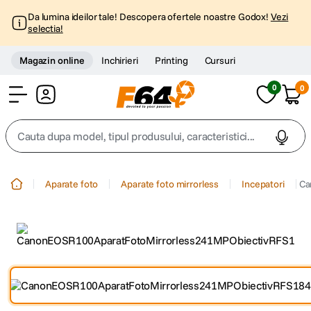
Da lumina ideilor tale! Descopera ofertele noastre Godox!
Vezi
selectia!
Magazin online
Inchirieri
Printing
Cursuri
0
0
Cont
Cauta dupa model, tipul produsului, caracteristici...
Top Cautari
Aparate foto
Aparate foto mirrorless
Incepatori
Ca
canon g7x
1
.
trepied
2
.
trepied telefon
3
.
peak design
4
.