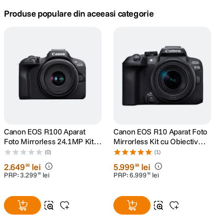
Produse populare din aceeasi categorie
canon sx740 hs
5
.
lavaliera
6
.
card memorie
7
.
dji mic mini
8
.
dji osmo
9
.
Canon EOS R100 Aparat
Canon EOS R10 Aparat Foto
insta 360
10
.
Foto Mirrorless 24.1MP Kit
Mirrorless Kit cu Obiectiv
cu Obiectiv RF-S 18-45mm
RF-S 18-150mm IS STM
(0)
(1)
IS STM
2
.
649
lei
5
.
999
lei
99
99
PRP:
3
.
299
lei
PRP:
6
.
999
lei
99
99