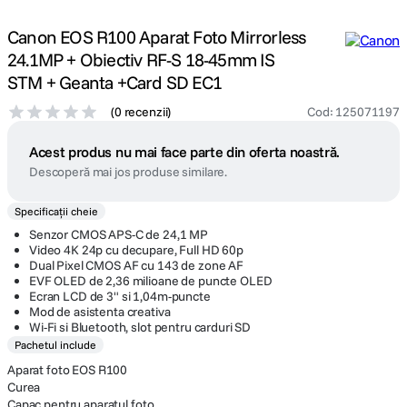
Canon EOS R100 Aparat Foto Mirrorless
24.1MP + Obiectiv RF-S 18-45mm IS
STM + Geanta +Card SD EC1
(
0 recenzii
)
Cod
:
125071197
Acest produs nu mai face parte din oferta noastră.
Descoperă mai jos produse similare.
Specificații cheie
Senzor CMOS APS-C de 24,1 MP
Video 4K 24p cu decupare, Full HD 60p
Dual Pixel CMOS AF cu 143 de zone AF
EVF OLED de 2,36 milioane de puncte OLED
Ecran LCD de 3" si 1,04m-puncte
Mod de asistenta creativa
Wi-Fi si Bluetooth, slot pentru carduri SD
Pachetul include
Aparat foto EOS R100
Curea
Capac pentru aparatul foto