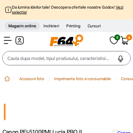
Da lumina ideilor tale! Descopera ofertele noastre Godox!
Vezi
selectia!
Magazin online
Inchirieri
Printing
Cursuri
0
0
Cont
Cauta dupa model, tipul produsului, caracteristici...
Top Cautari
Accesorii foto
Imprimante foto si consumabile
Consum
canon g7x
1
.
trepied
2
.
trepied telefon
3
.
Canon PFI-5100PMI Lucia PRO II
peak design
4
.