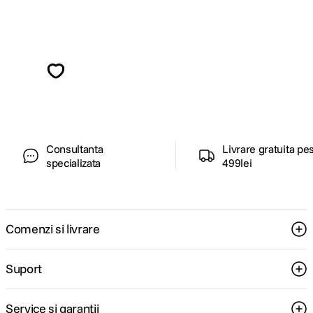
Alatura-te comunitatii creatorilor
Descopera inspiratie, recomandari utile,
ghiduri foto-video si oferte pregatite special
pentru tine.
Consultanta
Livrare gratuita pe
specializata
499lei
Comenzi si livrare
Suport
Service si garantii