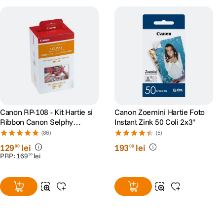
Canon RP-108 - Kit Hartie si
Canon Zoemini Hartie Foto
Ribbon Canon Selphy
Instant Zink 50 Coli 2x3"
CP910, CP1200, CP1300,
(86)
(5)
CP1500
129
lei
193
lei
90
00
PRP:
169
lei
90