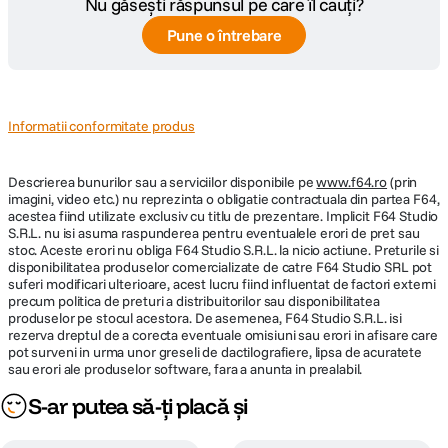
Nu găsești răspunsul pe care îl cauți?
Pune o întrebare
Informatii conformitate produs
Descrierea bunurilor sau a serviciilor disponibile pe
www.f64.ro
(prin
imagini, video etc.) nu reprezinta o obligatie contractuala din partea F64,
acestea fiind utilizate exclusiv cu titlu de prezentare. Implicit F64 Studio
S.R.L. nu isi asuma raspunderea pentru eventualele erori de pret sau
stoc. Aceste erori nu obliga F64 Studio S.R.L. la nicio actiune. Preturile si
disponibilitatea produselor comercializate de catre F64 Studio SRL pot
suferi modificari ulterioare, acest lucru fiind influentat de factori externi
precum politica de preturi a distribuitorilor sau disponibilitatea
produselor pe stocul acestora. De asemenea, F64 Studio S.R.L. isi
rezerva dreptul de a corecta eventuale omisiuni sau erori in afisare care
pot surveni in urma unor greseli de dactilografiere, lipsa de acuratete
sau erori ale produselor software, fara a anunta in prealabil.
S-ar putea să-ți placă și