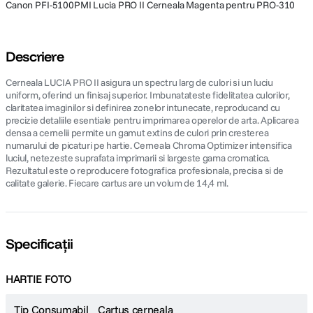
Canon PFI-5100PMI Lucia PRO II Cerneala Magenta pentru PRO-310
Descriere
Cerneala LUCIA PRO II asigura un spectru larg de culori si un luciu
uniform, oferind un finisaj superior. Imbunatateste fidelitatea culorilor,
claritatea imaginilor si definirea zonelor intunecate, reproducand cu
precizie detaliile esentiale pentru imprimarea operelor de arta. Aplicarea
densa a cernelii permite un gamut extins de culori prin cresterea
numarului de picaturi pe hartie. Cerneala Chroma Optimizer intensifica
luciul, netezeste suprafata imprimarii si largeste gama cromatica.
Rezultatul este o reproducere fotografica profesionala, precisa si de
calitate galerie. Fiecare cartus are un volum de 14,4 ml.
Specificații
HARTIE FOTO
Tip Consumabil
Cartus cerneala