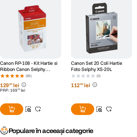
Canon RP-108 - Kit Hartie si
Canon Set 20 Coli Hartie
Ribbon Canon Selphy
Foto Selphy XS-20L
CP910, CP1200, CP1300,
(86)
(0)
CP1500
129
lei
112
lei
90
00
PRP:
169
lei
90
Populare în aceeași categorie