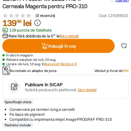
Cerneala Magenta pentru PRO-310
canon sx740 hs
5
.
(
0 recenzii
)
Cod
:
125085021
139
lei
90
lavaliera
6
.
139 puncte de fidelitate
Rate fără dobânda de la
5
lei
Vezi detalii
82
sony fx
7
.
Adaugă în coș
card memorie
8
.
În stoc în magazin
Ridicare easybox: de luni, 10 aug.
Livrare: de luni, 10 aug. în
Bucuresti (Sectorul 3)
dji mic mini
9
.
Nu include un adaptor de priza
Vândut și livrat de
F64
dji osmo
10
.
Publicare în SICAP
Solicită produsul în platformă.
Vezi detalii
Specificații cheie
Conservare pe termen lung a cernelii
Pe baza de pigment
Compatibil cu imprimanta inkjet imagePROGRAF PRO-310
Pachetul include