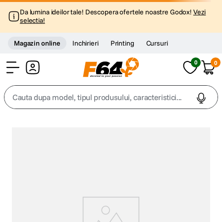
Da lumina ideilor tale! Descopera ofertele noastre Godox!
Vezi
selectia!
Magazin online
Inchirieri
Printing
Cursuri
0
0
Cont
Cauta dupa model, tipul produsului, caracteristici...
Top Cautari
canon g7x
1
.
trepied
2
.
trepied telefon
3
.
peak design
4
.