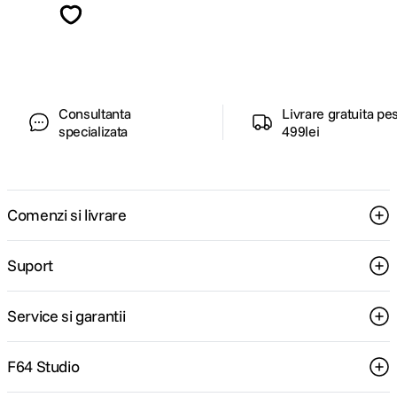
ghiduri foto-video si oferte pregatite special
pentru tine.
Consultanta
Livrare gratuita pe
specializata
499lei
Comenzi si livrare
Suport
Service si garantii
F64 Studio