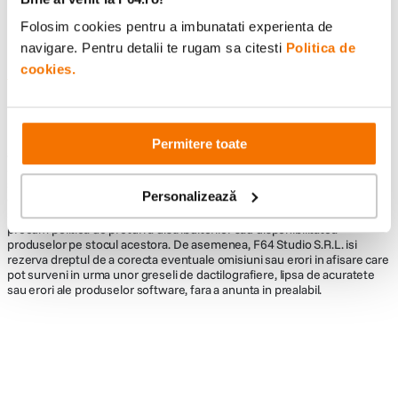
Folosim cookies pentru a imbunatati experienta de
navigare. Pentru detalii te rugam sa citesti
Politica de
cookies.
Informatii conformitate produs
Descrierea bunurilor sau a serviciilor disponibile pe
www.f64.ro
(prin
imagini, video etc.) nu reprezinta o obligatie contractuala din partea F64,
Permitere toate
acestea fiind utilizate exclusiv cu titlu de prezentare. Implicit F64 Studio
S.R.L. nu isi asuma raspunderea pentru eventualele erori de pret sau
stoc. Aceste erori nu obliga F64 Studio S.R.L. la nicio actiune. Preturile si
Personalizează
disponibilitatea produselor comercializate de catre F64 Studio SRL pot
suferi modificari ulterioare, acest lucru fiind influentat de factori externi
precum politica de preturi a distribuitorilor sau disponibilitatea
produselor pe stocul acestora. De asemenea, F64 Studio S.R.L. isi
rezerva dreptul de a corecta eventuale omisiuni sau erori in afisare care
pot surveni in urma unor greseli de dactilografiere, lipsa de acuratete
sau erori ale produselor software, fara a anunta in prealabil.
Alatura-te comunitatii creatorilor
Descopera inspiratie, recomandari utile,