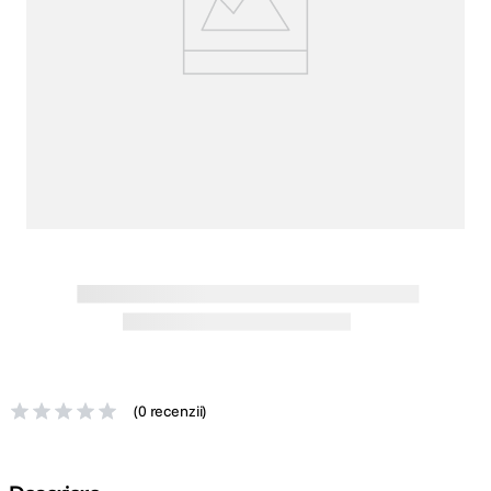
canon sx740 hs
5
.
lavaliera
6
.
card memorie
7
.
ulanzi
8
.
insta 360
9
.
godox
10
.
(
0 recenzii
)