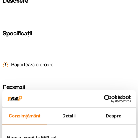
Descriere
Specificații
Raportează o eroare
Recenzii
Întrebări și răspunsuri
Consimțământ
Detalii
Despre
Nu găsești răspunsul pe care îl cauți?
Pune o întrebare
Bine ai venit la F64.ro!