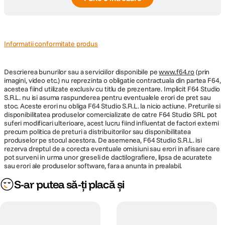
Informatii conformitate produs
Descrierea bunurilor sau a serviciilor disponibile pe
www.f64.ro
(prin
imagini, video etc.) nu reprezinta o obligatie contractuala din partea F64,
acestea fiind utilizate exclusiv cu titlu de prezentare. Implicit F64 Studio
S.R.L. nu isi asuma raspunderea pentru eventualele erori de pret sau
stoc. Aceste erori nu obliga F64 Studio S.R.L. la nicio actiune. Preturile si
disponibilitatea produselor comercializate de catre F64 Studio SRL pot
suferi modificari ulterioare, acest lucru fiind influentat de factori externi
precum politica de preturi a distribuitorilor sau disponibilitatea
produselor pe stocul acestora. De asemenea, F64 Studio S.R.L. isi
rezerva dreptul de a corecta eventuale omisiuni sau erori in afisare care
pot surveni in urma unor greseli de dactilografiere, lipsa de acuratete
sau erori ale produselor software, fara a anunta in prealabil.
S-ar putea să-ți placă și