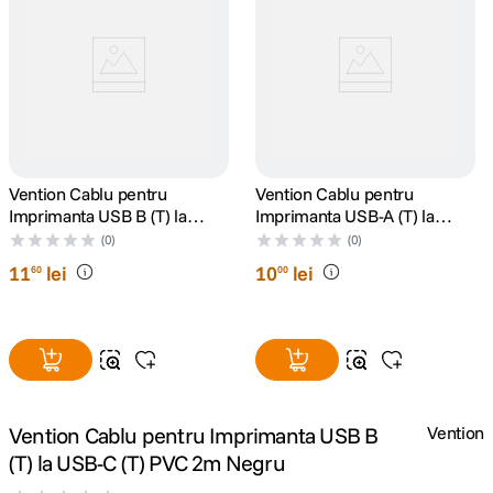
canon sx740 hs
5
.
lavaliera
6
.
card memorie
7
.
Vention Cablu pentru
Vention Cablu pentru
ulanzi
8
.
Imprimanta USB B (T) la
Imprimanta USB-A (T) la
USB-C (T) 480 Mbps 1.5m
USB-B (T) PVC 2m Negru
(0)
(0)
insta 360
9
.
11
lei
10
lei
60
00
godox
10
.
Vention Cablu pentru Imprimanta USB B
Vention
(T) la USB-C (T) PVC 2m Negru