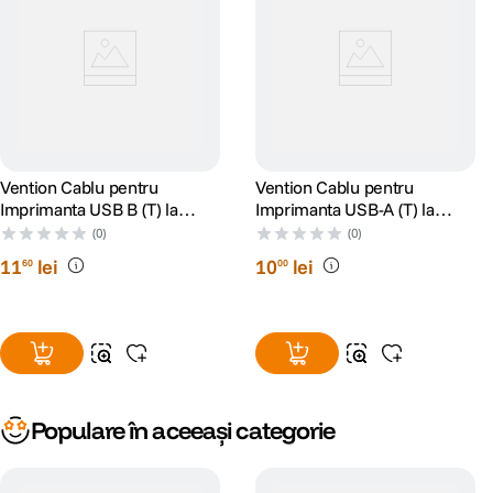
Vention Cablu pentru
Vention Cablu pentru
Imprimanta USB B (T) la
Imprimanta USB-A (T) la
USB-C (T) 480 Mbps 1.5m
USB-B (T) PVC 2m Negru
(0)
(0)
11
lei
10
lei
60
00
Populare în aceeași categorie