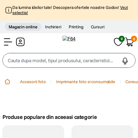
Da lumina ideilor tale! Descopera ofertele noastre Godox!
Vezi
selectia!
Magazin online
Inchirieri
Printing
Cursuri
0
0
Cont
Cauta dupa model, tipul produsului, caracteristici...
Top Cautari
Accesorii foto
Imprimante foto si consumabile
Consum
canon g7x
1
.
trepied
2
.
Produse populare din aceeasi categorie
trepied telefon
3
.
peak design
4
.