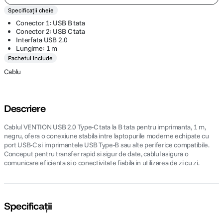
Specificații cheie
Conector 1: USB B tata
Conector 2: USB C tata
Interfata USB 2.0
Lungime: 1 m
Pachetul include
Cablu
Descriere
Cablul VENTION USB 2.0 Type-C tata la B tata pentru imprimanta, 1 m,
negru, ofera o conexiune stabila intre laptopurile moderne echipate cu
port USB-C si imprimantele USB Type-B sau alte periferice compatibile.
Conceput pentru transfer rapid si sigur de date, cablul asigura o
comunicare eficienta si o conectivitate fiabila in utilizarea de zi cu zi.
Specificații