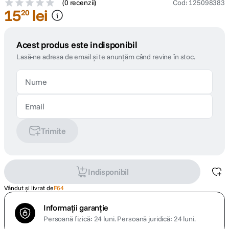
(
0 recenzii
)
Cod
:
125098383
15
lei
20
Acest produs este indisponibil
Lasă-ne adresa de email și te anunțăm când revine în stoc.
Trimite
Indisponibil
Vândut și livrat de
F64
Informații garanție
Persoană fizică: 24 luni.
Persoană juridică: 24 luni.