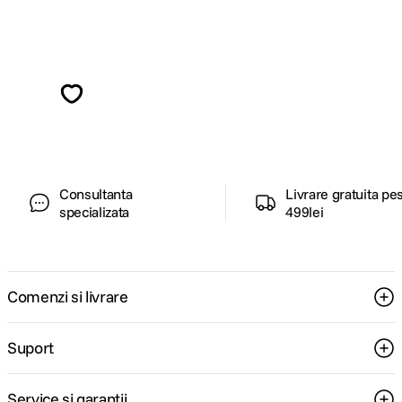
Alatura-te comunitatii creatorilor
Descopera inspiratie, recomandari utile,
ghiduri foto-video si oferte pregatite special
pentru tine.
Consultanta
Livrare gratuita pe
specializata
499lei
Comenzi si livrare
Suport
Service si garantii