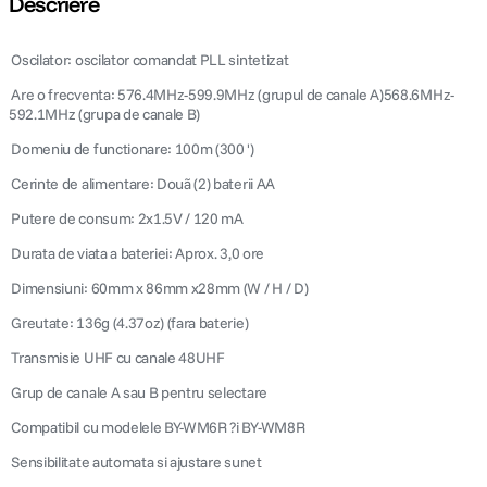
Descriere
canon sx740 hs
5
.
 Oscilator: oscilator comandat PLL sintetizat
 Are o frecventa: 576.4MHz-599.9MHz (grupul de canale A)568.6MHz-
lavaliera
6
.
592.1MHz (grupa de canale B)
 Domeniu de functionare: 100m (300 ')
card memorie
7
.
 Cerinte de alimentare: Douã (2) baterii AA
ulanzi
8
.
 Putere de consum: 2x1.5V / 120 mA
 Durata de viata a bateriei: Aprox. 3,0 ore
insta 360
9
.
 Dimensiuni: 60mm x 86mm x28mm (W / H / D)
godox
10
.
 Greutate: 136g (4.37oz) (fara baterie)
 Transmisie UHF cu canale 48UHF
 Grup de canale A sau B pentru selectare
 Compatibil cu modelele BY-WM6R ?i BY-WM8R
 Sensibilitate automata si ajustare sunet