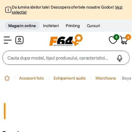
Da lumina ideilor tale! Descopera ofertele noastre Godox!
Vezi
selectia!
Magazin online
Inchirieri
Printing
Cursuri
0
0
Cont
Cauta dupa model, tipul produsului, caracteristici...
Top Cautari
Accesorii foto
Echipament audio
Microfoane
Boya
canon g7x
1
.
trepied
2
.
trepied telefon
3
.
peak design
4
.