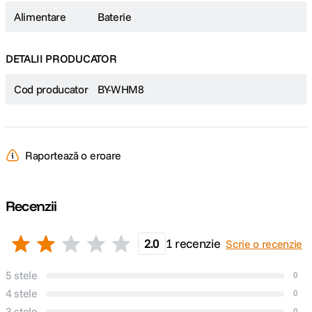
Alimentare
Baterie
DETALII PRODUCATOR
Cod producator
BY-WHM8
Raportează o eroare
Recenzii
2.0
1 recenzie
Scrie o recenzie
5 stele
0
4 stele
0
3 stele
0