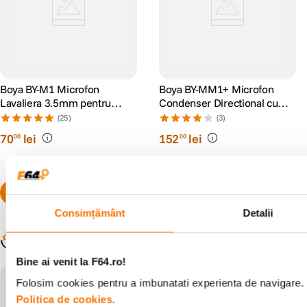
Boya BY-M1 Microfon
Boya BY-MM1+ Microfon
Lavaliera 3.5mm pentru
Condenser Directional cu
Smartphone si Camera
Alimentare
(25)
(3)
70
lei
152
lei
00
00
Consimțământ
Detalii
Populare în aceeași categorie
Bine ai venit la F64.ro!
Folosim cookies pentru a imbunatati experienta de navigare. P
Politica de cookies.