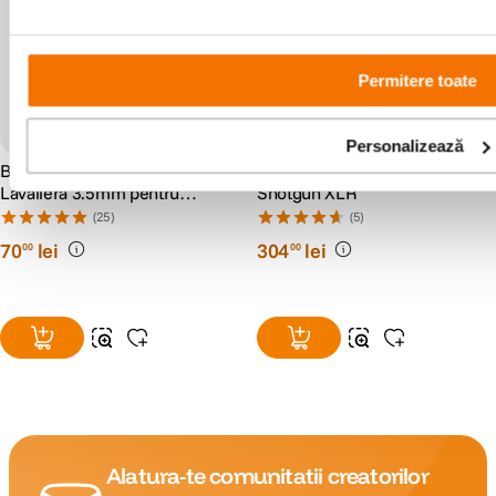
Permitere toate
Personalizează
Boya BY-M1 Microfon
Boya BY-BM6060 Microfon
Lavaliera 3.5mm pentru
Shotgun XLR
Smartphone si Camera
(25)
(5)
70
lei
304
lei
00
00
Alatura-te comunitatii creatorilor