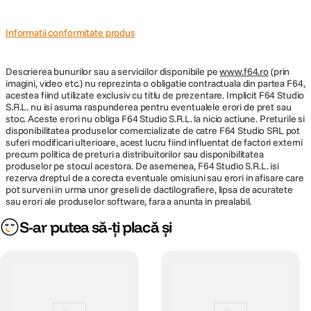
Informatii conformitate produs
Descrierea bunurilor sau a serviciilor disponibile pe
www.f64.ro
(prin
imagini, video etc.) nu reprezinta o obligatie contractuala din partea F64,
acestea fiind utilizate exclusiv cu titlu de prezentare. Implicit F64 Studio
S.R.L. nu isi asuma raspunderea pentru eventualele erori de pret sau
stoc. Aceste erori nu obliga F64 Studio S.R.L. la nicio actiune. Preturile si
disponibilitatea produselor comercializate de catre F64 Studio SRL pot
suferi modificari ulterioare, acest lucru fiind influentat de factori externi
precum politica de preturi a distribuitorilor sau disponibilitatea
produselor pe stocul acestora. De asemenea, F64 Studio S.R.L. isi
rezerva dreptul de a corecta eventuale omisiuni sau erori in afisare care
pot surveni in urma unor greseli de dactilografiere, lipsa de acuratete
sau erori ale produselor software, fara a anunta in prealabil.
S-ar putea să-ți placă și