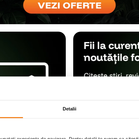
Detalii
natati experienta de navigare. Pentru detalii te rugam sa citest