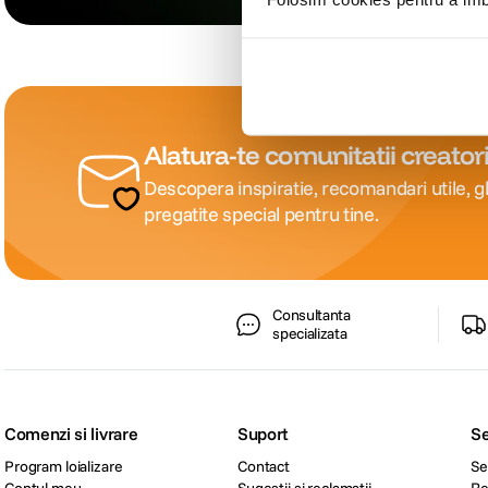
Alatura-te comunitatii creatori
Descopera inspiratie, recomandari utile, gh
pregatite special pentru tine.
Consultanta
specializata
Comenzi si livrare
Suport
Se
Program loializare
Contact
Se