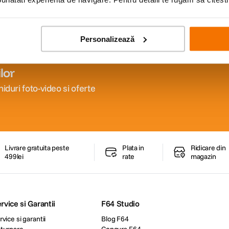
Personalizează
lor
iduri foto-video si oferte
Livrare gratuita peste
Plata in
Ridicare din
499lei
rate
magazin
rvice si Garantii
F64 Studio
rvice si garantii
Blog F64