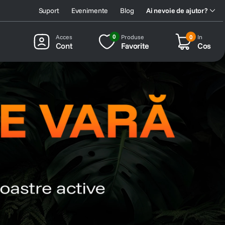
Suport
Evenimente
Blog
Ai nevoie de ajutor?
0
Produse
0
In
Cont
Favorite
Cos