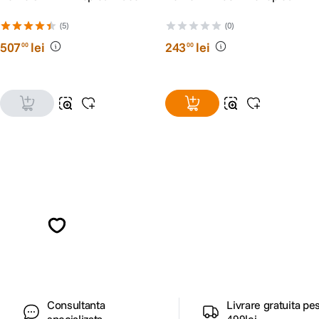
(5)
(0)
507
lei
243
lei
00
00
Alatura-te comunitatii creatorilor
Descopera inspiratie, recomandari utile,
ghiduri foto-video si oferte pregatite special
pentru tine.
Consultanta
Livrare gratuita pe