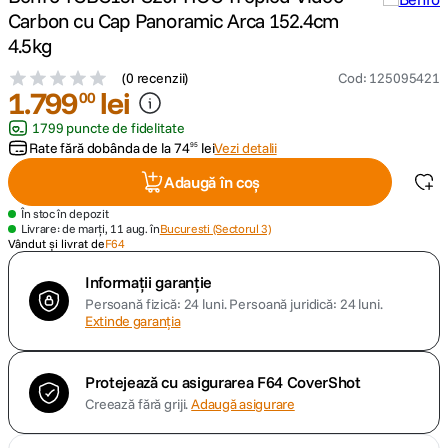
Carbon cu Cap Panoramic Arca 152.4cm
canon sx740 hs
4.5kg
5
.
(
0 recenzii
)
Cod
:
125095421
lavaliera
1
.
799
6
.
lei
00
1799 puncte de fidelitate
sony fx
7
.
Rate fără dobânda de la
74
lei
Vezi detalii
95
Adaugă în coș
card memorie
8
.
În stoc în depozit
Livrare: de marți, 11 aug. în
Bucuresti (Sectorul 3)
dji mic mini
9
.
Vândut și livrat de
F64
dji osmo
Informații garanție
10
.
Persoană fizică: 24 luni.
Persoană juridică: 24 luni.
Extinde garanția
Protejează cu asigurarea F64 CoverShot
Creează fără griji.
Adaugă asigurare