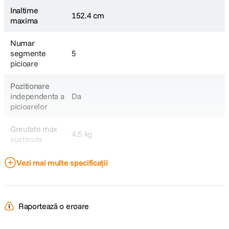
Inaltime
152.4 cm
maxima
Numar
segmente
5
picioare
Pozitionare
independenta a
Da
picioarelor
Greutate max
4.5 kg
sustinuta
Sistem blocare
Vezi mai multe specificații
Clema
segmente
Sectiuni coloana
2
centrala
Raportează o eroare
Carlig