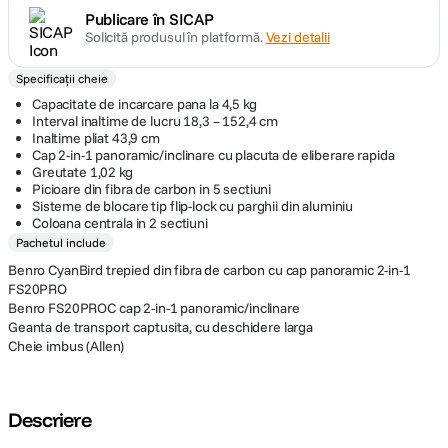
Publicare în SICAP
Solicită produsul în platformă.
Vezi detalii
Specificații cheie
Capacitate de incarcare pana la 4,5 kg
Interval inaltime de lucru 18,3 – 152,4 cm
Inaltime pliat 43,9 cm
Cap 2-in-1 panoramic/inclinare cu placuta de eliberare rapida
Greutate 1,02 kg
Picioare din fibra de carbon in 5 sectiuni
Sisteme de blocare tip flip-lock cu parghii din aluminiu
Coloana centrala in 2 sectiuni
Pachetul include
Benro CyanBird trepied din fibra de carbon cu cap panoramic 2-in-1
FS20PRO
Benro FS20PROC cap 2-in-1 panoramic/inclinare
Geanta de transport captusita, cu deschidere larga
Cheie imbus (Allen)
Descriere