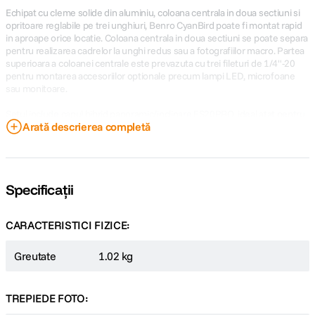
Echipat cu cleme solide din aluminiu, coloana centrala in doua sectiuni si
opritoare reglabile pe trei unghiuri, Benro CyanBird poate fi montat rapid
in aproape orice locatie. Coloana centrala in doua sectiuni se poate separa
pentru realizarea cadrelor la unghi redus sau a fotografiilor macro. Partea
superioara a coloanei centrale este prevazuta cu trei fileturi de 1/4"-20
pentru montarea accesoriilor optionale precum lampi LED, microfoane
sau monitoare.
Setul include capul hibrid panoramic/inclinare FS20PRO, ideal atat pentru
Arată descrierea completă
fotografie, cat si pentru filmare. Acesta are un design cu cap cu bila,
blocare independenta pentru panoramare si brat panoramic rabatabil.
Este inclusa si o placuta de eliberare rapida compatibila Arca.
Design plat al picioarelor pentru rigiditate si compactitate
Specificații
Cleme robuste din aluminiu pentru montaj rapid si facil
Coloana centrala in doua sectiuni pentru unghiuri joase de
fotografiere
CARACTERISTICI FIZICE:
Coloana centrala cu trei fileturi de 1/4"-20 pentru accesorii
Carlig de contragreutate pe coloana centrala pentru stabilitate
sporita
Greutate
1.02 kg
Geanta de transport captusita, cu deschidere larga
TREPIEDE FOTO: