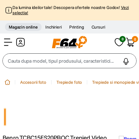
Da lumina ideilor tale! Descopera ofertele noastre Godox!
Vezi
selectia!
Magazin online
Inchirieri
Printing
Cursuri
0
0
Cont
Cauta dupa model, tipul produsului, caracteristici...
Top Cautari
Accesorii foto
Trepiede foto
Trepiede si monopiede v
canon g7x
1
.
trepied
2
.
trepied telefon
3
.
Benro TCBC15FS20PROC Trepied Video
peak design
4
.