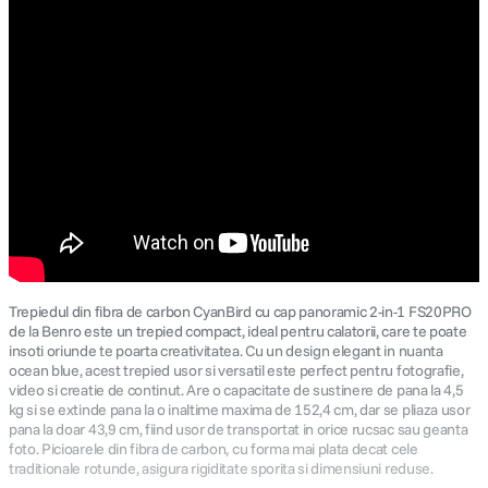
Trepiedul din fibra de carbon CyanBird cu cap panoramic 2-in-1 FS20PRO
de la Benro este un trepied compact, ideal pentru calatorii, care te poate
insoti oriunde te poarta creativitatea. Cu un design elegant in nuanta
ocean blue, acest trepied usor si versatil este perfect pentru fotografie,
video si creatie de continut. Are o capacitate de sustinere de pana la 4,5
kg si se extinde pana la o inaltime maxima de 152,4 cm, dar se pliaza usor
pana la doar 43,9 cm, fiind usor de transportat in orice rucsac sau geanta
foto. Picioarele din fibra de carbon, cu forma mai plata decat cele
traditionale rotunde, asigura rigiditate sporita si dimensiuni reduse.