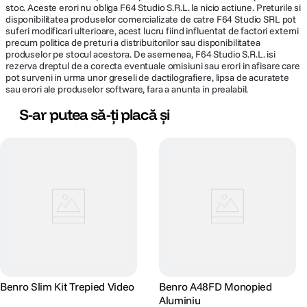
stoc. Aceste erori nu obliga F64 Studio S.R.L. la nicio actiune. Preturile si
disponibilitatea produselor comercializate de catre F64 Studio SRL pot
suferi modificari ulterioare, acest lucru fiind influentat de factori externi
precum politica de preturi a distribuitorilor sau disponibilitatea
produselor pe stocul acestora. De asemenea, F64 Studio S.R.L. isi
rezerva dreptul de a corecta eventuale omisiuni sau erori in afisare care
pot surveni in urma unor greseli de dactilografiere, lipsa de acuratete
sau erori ale produselor software, fara a anunta in prealabil.
S-ar putea să-ți placă și
Benro Slim Kit Trepied Video
Benro A48FD Monopied
Aluminiu