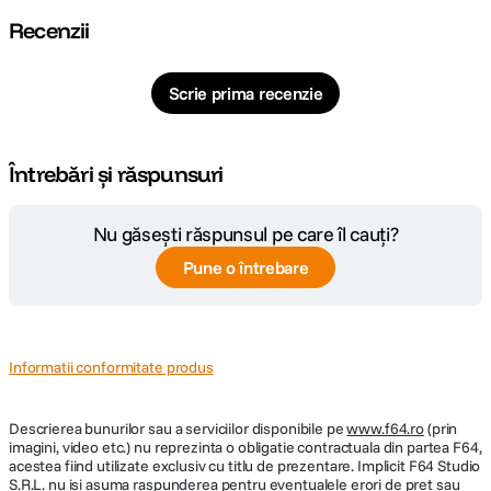
Da
contragreutati
Recenzii
Inaltime minima
18.2 cm
Scrie prima recenzie
Tepuse la baza
NU
picioarelor
Întrebări și răspunsuri
Dimensiune
43.5 cm
strans
Nu găsești răspunsul pe care îl cauți?
Tip cap trepied
Bila
Pune o întrebare
Cap
Da
Tip produs
Trepied foto
Informatii conformitate produs
DETALII PRODUCATOR
Descrierea bunurilor sau a serviciilor disponibile pe
www.f64.ro
(prin
imagini, video etc.) nu reprezinta o obligatie contractuala din partea F64,
Cod producator
TCBC15FS20PROC
acestea fiind utilizate exclusiv cu titlu de prezentare. Implicit F64 Studio
S.R.L. nu isi asuma raspunderea pentru eventualele erori de pret sau