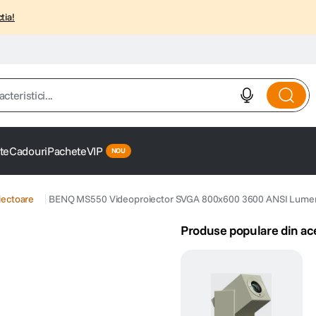
tia!
istici...
te
Cadouri
Pachete
VIP
iectoare
BENQ MS550 Videoproiector SVGA 800x600 3600 ANSI Lumen
Produse populare din ac