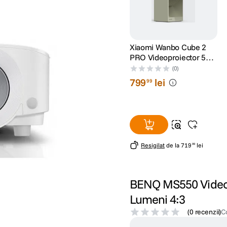
Xiaomi Wanbo Cube 2
PRO Videoproiector 500
lumeni Full HD
(0)
1920x1080 Android TV
799
lei
99
11 Verde
Resigilat
de la
719
lei
99
BENQ MS550 Video
Lumeni 4:3
(
0 recenzii
)
C