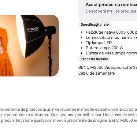
Acest produs nu mai face
Descoperă mai jos produse 
Specificații cheie
Rezolutie nativa 800 x 600 p
Luminozitate mod normal (
Tip lampa LED
Putere lampa 200 W
Durata de viata lampa norm
Pachetul include
BENQ MS550 Videoproiector S
Cablu de alimentare
rienta de proiectie la un nivel superior in mediile educationale si corporativ
de prezentare sau invatare. Designul sau portabil si usor il face usor de instalat 
grate, precum keystone ajustabil si moduri predefinite de imagine, BenQ MS550 