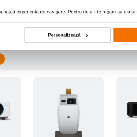
natati experienta de navigare. Pentru detalii te rugam sa citest
Scrie prima recenzie
Personalizează