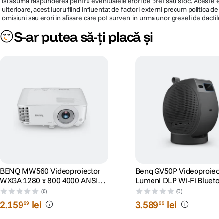
isi asuma raspunderea pentru eventualele erori de pret sau stoc. Aceste ero
ulterioare, acest lucru fiind influentat de factori externi precum politica 
omisiuni sau erori in afisare care pot surveni in urma unor greseli de dactil
S-ar putea să-ți placă și
BENQ MW560 Videoproiector
Benq GV50P Videoproiec
WXGA 1280 x 800 4000 ANSI
Lumeni DLP Wi-Fi Bluet
lumeni DLP
Negru
(0)
(0)
2
.
159
lei
3
.
589
lei
99
99