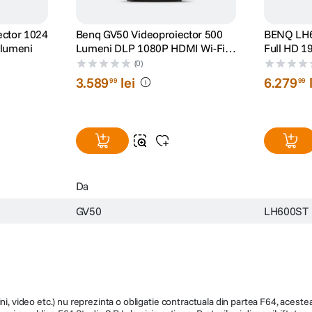
r 1024
Benq GV50 Videoproiector 500
BENQ LH6
 lumeni
Lumeni DLP 1080P HDMI Wi-Fi
Full HD 1
Android TV Alb
Boxe 10W
(0)
3
.
589
lei
6
.
279
99
99
Da
GV50
LH600ST
ni, video etc.) nu reprezinta o obligatie contractuala din partea F64, acestea 