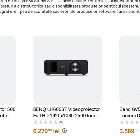
ri nu obliga F64 Studio S.R.L. la nicio actiune. Preturile si disponibilitate
de preturi a distribuitorilor sau disponibilitatea produselor pe stocul acesto
ografiere, lipsa de acuratete sau erori ale produselor software, fara a anunta
tor 500
BENQ LH600ST Videoproiector
Benq GV5
ooth
Full HD 1920x1080 2500 lumeni
Lumeni D
Boxe 10W Negru
Android T
(0)
6
.
279
lei
3
.
589
99
99