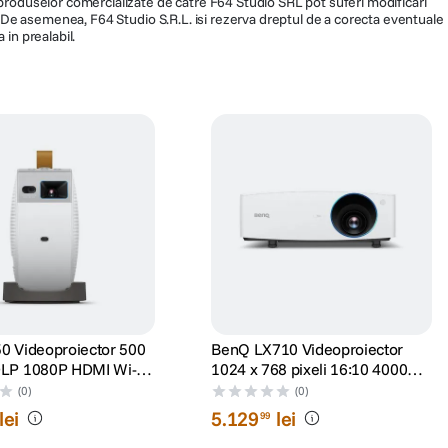
a produselor comercializate de catre F64 Studio SRL pot suferi modificari
ra. De asemenea, F64 Studio S.R.L. isi rezerva dreptul de a corecta eventuale
 in prealabil.
0 Videoproiector 500
BenQ LX710 Videoproiector
LP 1080P HDMI Wi-Fi
1024 x 768 pixeli 16:10 4000
V Alb
lumeni
(0)
(0)
lei
5
.
129
lei
99