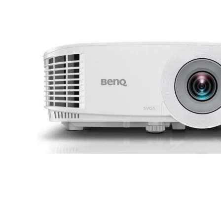
lavaliera
6
.
card memorie
7
.
ulanzi
8
.
insta 360
9
.
godox
10
.