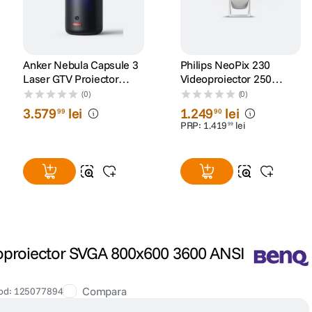
Anker Nebula Capsule 3
Philips NeoPix 230
Laser GTV Proiector
Videoproiector 250
Video Portabil 1080p
Lumeni 1280 x 720
(0)
(0)
WiFi 300 ANSI Lumeni
HDMI Wi-Fi Alb
3
.
579
lei
1
.
249
lei
99
90
Dolby Digital Negru
PRP:
1
.
419
lei
99
proiector SVGA 800x600 3600 ANSI
Compara
od
:
125077894