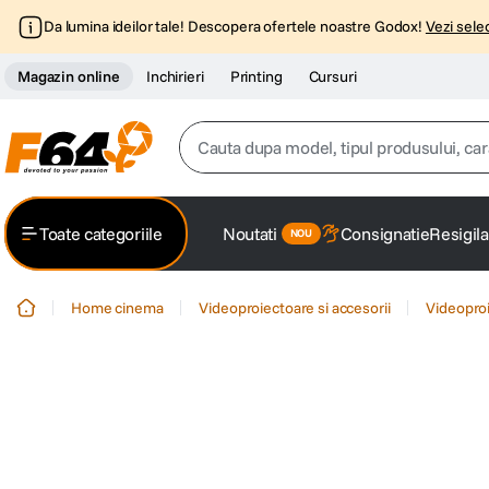
Da lumina ideilor tale! Descopera ofertele noastre Godox!
Vezi selec
Magazin online
Inchirieri
Printing
Cursuri
Cauta dupa model, tipul produsului, caracter
Top Cautari
Toate categoriile
Noutati
Consignatie
Resigila
canon g7x
1
.
Home cinema
Videoproiectoare si accesorii
Videopro
trepied
2
.
trepied telefon
3
.
peak design
4
.
canon sx740 hs
5
.