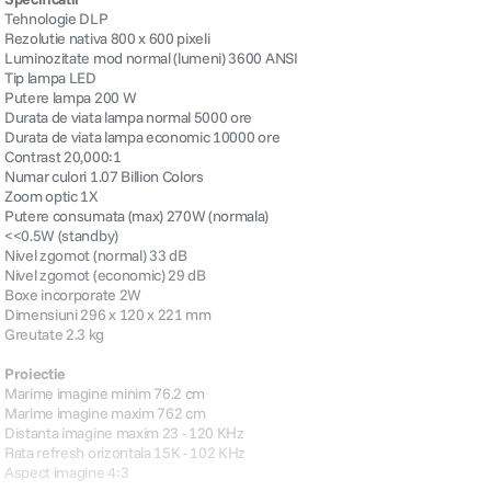
Tehnologie DLP
Rezolutie nativa 800 x 600 pixeli
Luminozitate mod normal (lumeni) 3600 ANSI
Tip lampa LED
Putere lampa 200 W
Durata de viata lampa normal 5000 ore
Durata de viata lampa economic 10000 ore
Contrast 20,000:1
Numar culori 1.07 Billion Colors
Zoom optic 1X
Putere consumata (max) 270W (normala)
<<0.5W (standby)
Nivel zgomot (normal) 33 dB
Nivel zgomot (economic) 29 dB
Boxe incorporate 2W
Dimensiuni 296 x 120 x 221 mm
Greutate 2.3 kg
Proiectie
Marime imagine minim 76.2 cm
Marime imagine maxim 762 cm
Distanta imagine maxim 23 - 120 KHz
Rata refresh orizontala 15K - 102 KHz
Aspect imagine 4:3