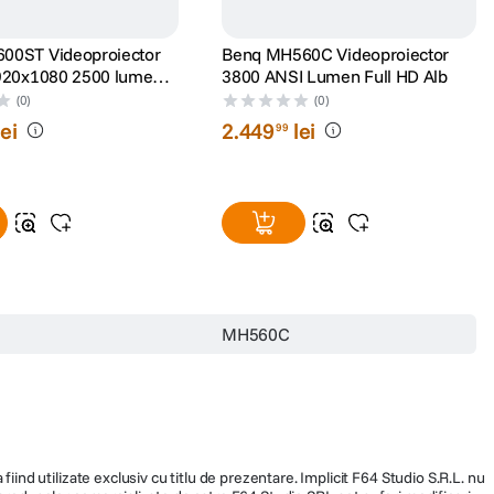
00ST Videoproiector
Benq MH560C Videoproiector
920x1080 2500 lumeni
3800 ANSI Lumen Full HD Alb
 Negru
(0)
(0)
lei
2
.
449
lei
99
MH560C
fiind utilizate exclusiv cu titlu de prezentare. Implicit F64 Studio S.R.L. nu