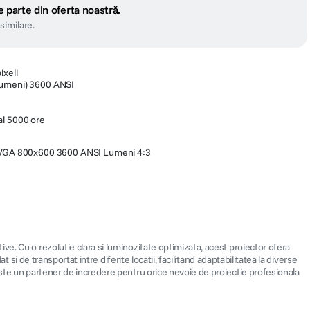
 parte din oferta noastră.
similare.
ixeli
lumeni) 3600 ANSI
al 5000 ore
VGA 800x600 3600 ANSI Lumeni 4:3
e. Cu o rezolutie clara si luminozitate optimizata, acest proiector ofera
si de transportat intre diferite locatii, facilitand adaptabilitatea la diverse
este un partener de incredere pentru orice nevoie de proiectie profesionala