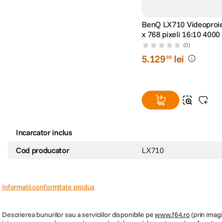
BenQ LX710 Videoproiecto
x 768 pixeli 16:10 4000
(0)
5
.
129
lei
99
Incarcator inclus
Cod producator
LX710
Informatii conformitate produs
Descrierea bunurilor sau a serviciilor disponibile pe
www.f64.ro
(prin imagi