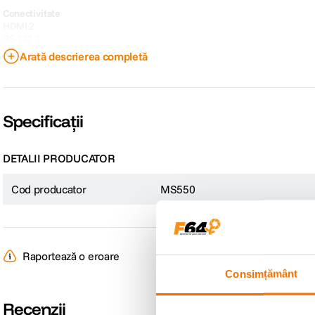
Conectivitate
HDMI 2
RS-232 1
S-Video 1
Arată descrierea completă
Audio RCA 1
Audio Out 1
USB type B 1
Specificații
DETALII PRODUCATOR
Cod producator
MS550
Raportează o eroare
Consimțământ
Recenzii