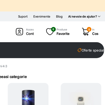
Suport
Evenimente
Blog
Ai nevoie de ajutor?
0
Produse
0
In
Cont
Favorite
Cos
Oferte special
i 4:3
eeasi categorie