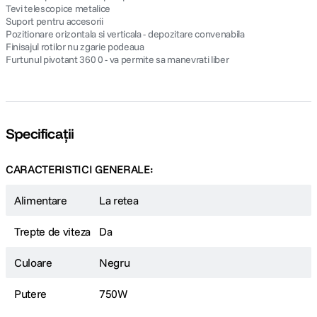
Tevi telescopice metalice
Suport pentru accesorii
Pozitionare orizontala si verticala - depozitare convenabila
Finisajul rotilor nu zgarie podeaua
Furtunul pivotant 360 0 - va permite sa manevrati liber
Specificații
CARACTERISTICI GENERALE:
Alimentare
La retea
Trepte de viteza
Da
Culoare
Negru
Putere
750W