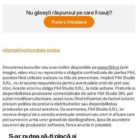
Nu găsești răspunsul pe care îl cauți?
Pune o întrebare
Informatii conformitate produs
Descrierea bunurilor sau a serviciilor disponibile pe
www.f64.ro
(prin
imagini, video etc.) nu reprezinta o obligatie contractuala din partea F64,
acestea fiind utilizate exclusiv cu titlu de prezentare. Implicit F64 Studio
S.R.L. nu isi asuma raspunderea pentru eventualele erori de pret sau
stoc. Aceste erori nu obliga F64 Studio S.R.L. la nicio actiune. Preturile si
disponibilitatea produselor comercializate de catre F64 Studio SRL pot
suferi modificari ulterioare, acest lucru fiind influentat de factori externi
precum politica de preturi a distribuitorilor sau disponibilitatea
produselor pe stocul acestora. De asemenea, F64 Studio S.R.L. isi
rezerva dreptul de a corecta eventuale omisiuni sau erori in afisare care
pot surveni in urma unor greseli de dactilografiere, lipsa de acuratete
sau erori ale produselor software, fara a anunta in prealabil.
S-ar putea să-ți placă și