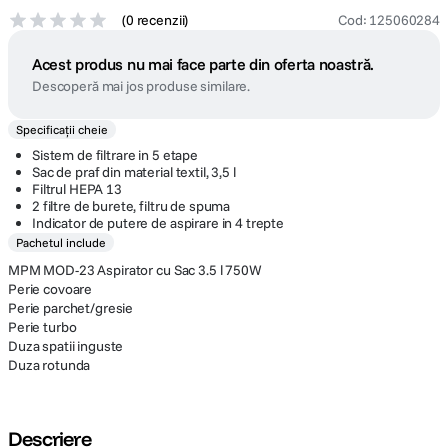
(
0 recenzii
)
Cod
:
125060284
Acest produs nu mai face parte din oferta noastră.
Descoperă mai jos produse similare.
Specificații cheie
Sistem de filtrare in 5 etape
Sac de praf din material textil, 3,5 l
Filtrul HEPA 13
2 filtre de burete, filtru de spuma
Indicator de putere de aspirare in 4 trepte
Pachetul include
MPM MOD-23 Aspirator cu Sac 3.5 l 750W
Perie covoare
Perie parchet/gresie
Perie turbo
Duza spatii inguste
Duza rotunda
Descriere