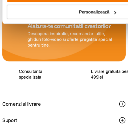
Personalizează
Alatura-te comunitatii creatorilor
Descopera inspiratie, recomandari utile,
ghiduri foto-video si oferte pregatite special
pentru tine.
Consultanta
Livrare gratuita pe
specializata
499lei
Comenzi si livrare
Suport