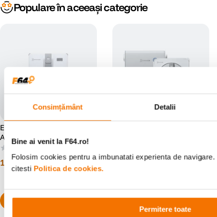
Populare în aceeași categorie
Consimțământ
Detalii
Ecovacs Winbot Mini
Ecovacs Winbot W2S Omni
Aspirator pentru Geamuri Gri
Aspirator Robot pentru
Bine ai venit la F64.ro!
Geamuri
(0)
(0)
Folosim cookies pentru a imbunatati experienta de navigare. 
1
.
329
lei
2
.
279
lei
99
90
citesti
Politica de cookies.
PRP:
2
.
659
lei
99
Permitere toate