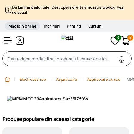
Da lumina ideilor tale! Descopera ofertele noastre Godox!
Vezi
selectia!
Magazin online
Inchirieri
Printing
Cursuri
0
0
Cont
Cauta dupa model, tipul produsului, caracteristici...
Top Cautari
Electrocasnice
Aspiratoare
Aspiratoare cu sac
MPM
canon g7x
1
.
trepied
2
.
trepied telefon
Produse populare din aceeasi categorie
3
.
peak design
4
.