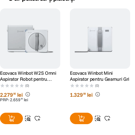
Ecovacs Winbot W2S Omni
Ecovacs Winbot Mini
Aspirator Robot pentru
Aspirator pentru Geamuri Gri
Geamuri
(0)
(0)
2
.
279
lei
1
.
329
lei
90
99
PRP:
2
.
659
lei
99