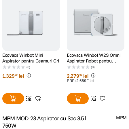
canon sx740 hs
5
.
lavaliera
6
.
card memorie
7
.
dji mic mini
8
.
Ecovacs Winbot Mini
Ecovacs Winbot W2S Omni
Aspirator pentru Geamuri Gri
Aspirator Robot pentru
Geamuri
dji osmo
(0)
(0)
9
.
1
.
329
lei
2
.
279
lei
99
90
PRP:
2
.
659
lei
insta 360
99
10
.
MPM MOD-23 Aspirator cu Sac 3.5 l
MPM
750W