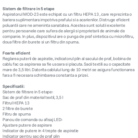
Sistem de filtrare in 5 etape
Aspiratorul MOD-23 este echipat cu un filtru HEPA 13 , care reprezinta o
bariera suplimentara impotriva prafului si a acarienilor. Distruge eficient
poluantii care ne ameninta sanatatea. Acestea sunt solutii excelente
pentru persoanele care sufera de alergii si proprietarii de animale de
companie. In plus, dispozitivul are o punga de praf sintetica cu microfiltru,
doua filtre din burete si un filtru din spuma.
Foarte eficient
Reglarea puterii de aspiratie, indicatorul plin al sacului de praf, bobina de
cablu fac ca aspirarea sa fie usoara si placuta. Sacii textili au o capacitate
mare de 3,5 litri. Datorita cablului lung de 10 metri se asigura functionarea
fara a fi necesara schimbarea constanta a prizei.
Specificatii:
Sistem de filtrare in 5 etape:
Sac de praf din material textil, 3,5 l
Filtrul HEPA 13
2 filtre de burete
Filtru de spuma
Panou de comanda cu afisaj LED:
Ajustare putere de aspirare
Indicator de putere in 4 trepte de aspiratie
Indicator pentru sac de praf plin