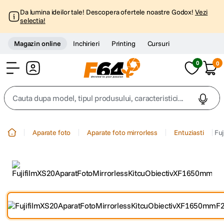
Da lumina ideilor tale! Descopera ofertele noastre Godox!
Vezi
selectia!
Magazin online
Inchirieri
Printing
Cursuri
0
0
Cont
Cauta dupa model, tipul produsului, caracteristici...
Top Cautari
Aparate foto
Aparate foto mirrorless
Entuziasti
Fuj
canon g7x
1
.
trepied
2
.
trepied telefon
3
.
peak design
4
.