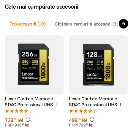
Cele mai cumpărate accesorii
canon sx740 hs
5
.
Top accesorii
(
10
)
Cititoare carduri si accesorii
(
1
)
Cu
lavaliera
6
.
card memorie
7
.
ulanzi
8
.
insta 360
9
.
godox
10
.
Lexar Card de Memorie
Lexar Card de Memorie
SDXC Professional UHS-II BL
SDXC Professional UHS-II BL
1800x 256GB V60 Gold
1800x 128GB V60 Gold
(5)
(5)
739
lei
499
lei
99
99
PRP:
939
lei
PRP:
729
lei
90
90