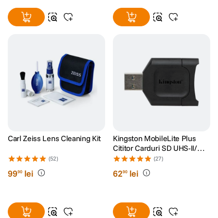
Carl Zeiss Lens Cleaning Kit
Kingston MobileLite Plus
Cititor Carduri SD UHS-II/
UHS-I
(52)
(27)
99
lei
62
lei
90
90