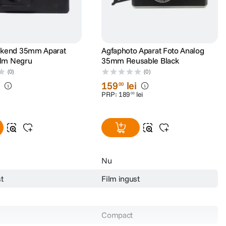
kend 35mm Aparat
Agfaphoto Aparat Foto Analog
ilm Negru
35mm Reusable Black
(0)
(0)
i
159
lei
00
PRP:
189
lei
00
Nu
t
Film ingust
Compact