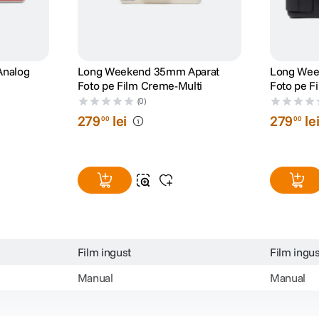
Analog
Long Weekend 35mm Aparat
Long Wee
Foto pe Film Creme-Multi
Foto pe F
(0)
279
lei
279
le
00
00
Film ingust
Film ingus
Manual
Manual