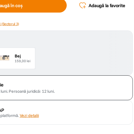
augă în coș
Adaugă la favorite
 (Sectorul 3)
Bej
159,00 lei
ie
luni.
Persoană juridică: 12 luni.
AP
n platformă.
Vezi detalii