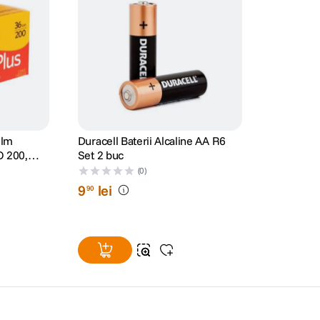
ilm
Duracell Baterii Alcaline AA R6
O 200,
Set 2 buc
(0)
9
lei
90