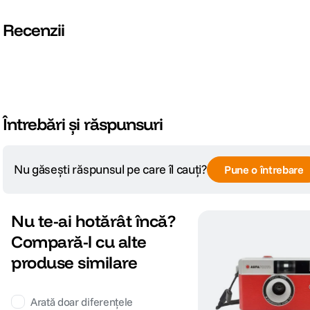
SPECIFICATII FOTO:
Recenzii
Blit integrat
Da
DETALII PRODUCATOR
Cod producator
114915
Întrebări și răspunsuri
ECRAN / VIEWFINDER:
Nu găsești răspunsul pe care îl cauți?
Pune o întrebare
DOF Preview
Nespecificat
ALTE CARACTERISTICI:
Nu te-ai hotărât încă?
Compară-l cu alte
Model acumulator compatibil
1 x AAA
produse similare
Arată doar diferențele