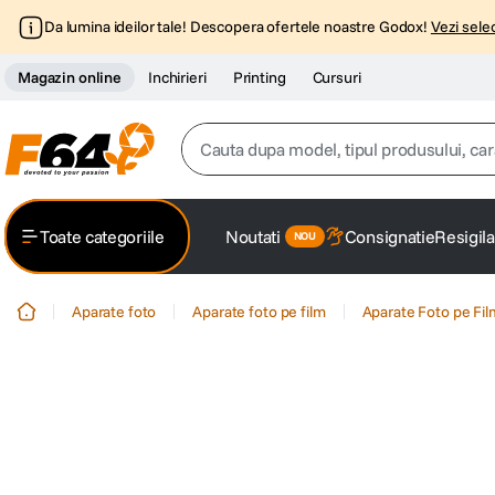
Da lumina ideilor tale! Descopera ofertele noastre Godox!
Vezi selec
Magazin online
Inchirieri
Printing
Cursuri
Cauta dupa model, tipul produsului, caracter
Top Cautari
Toate categoriile
Noutati
Consignatie
Resigila
canon g7x
1
.
Aparate foto
Aparate foto pe film
Aparate Foto pe Fi
trepied
2
.
trepied telefon
3
.
peak design
4
.
lavaliera
5
.