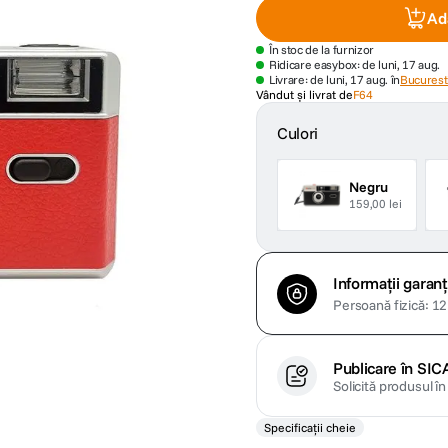
Ad
În stoc de la furnizor
Ridicare easybox: de luni, 17 aug.
Livrare: de luni, 17 aug. în
Bucuresti
Vândut și livrat de
F64
Culori
Negru
159,00 lei
Informații garanț
Persoană fizică: 12 
Publicare în SIC
Solicită produsul î
Specificații cheie