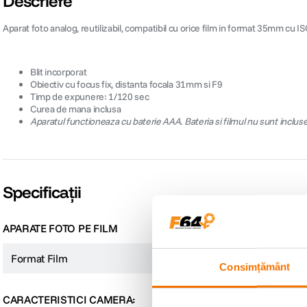
Descriere
Aparat foto analog, reutilizabil, compatibil cu orice film in format 35mm cu 
Blit incorporat
Obiectiv cu focus fix, distanta focala 31mm si F9
Timp de expunere: 1/120 sec
Curea de mana inclusa
Aparatul functioneaza cu baterie AAA. Bateria si filmul nu sunt incluse
Specificații
APARATE FOTO PE FILM
Format Film
Film ingust
Consimțământ
CARACTERISTICI CAMERA: