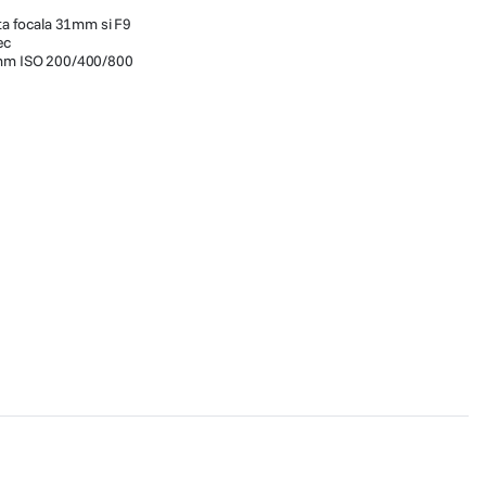
nta focala 31mm si F9
ec
5mm ISO 200/400/800