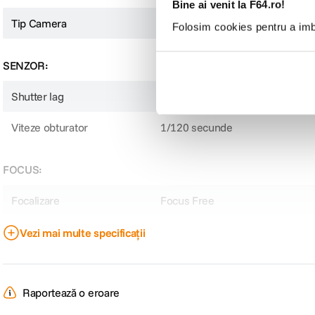
Bine ai venit la F64.ro!
Tip Camera
Compact
Folosim cookies pentru a imbu
SENZOR:
Shutter lag
Nespecificat
Viteze obturator
1/120 secunde
FOCUS:
Focalizare
Focus Free
Vezi mai multe specificații
OPTICA:
Multiplicator distanta focala
Nespecificat
Raportează o eroare