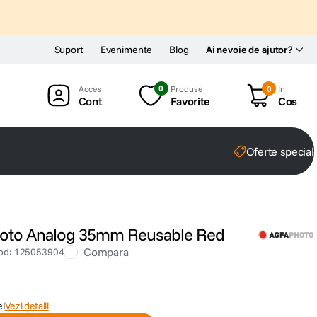
Suport
Evenimente
Blog
Ai nevoie de ajutor?
0
Produse
0
In
Cont
Favorite
Cos
Oferte special
Foto Analog 35mm Reusable Red
Compara
od
:
125053904
ei
Vezi detalii