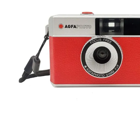
canon sx740 hs
6
.
card memorie
7
.
sony fx
8
.
dji mic mini
9
.
dji osmo pocket 4
10
.