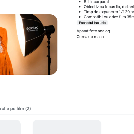
Blit incorporat
Obiectiv cu focus fix, dista
Timp de expunere: 1/120 s
Compatibil cu orice film 3
Pachetul include
Aparat foto analog
Curea de mana
rafie pe film
(
2
)