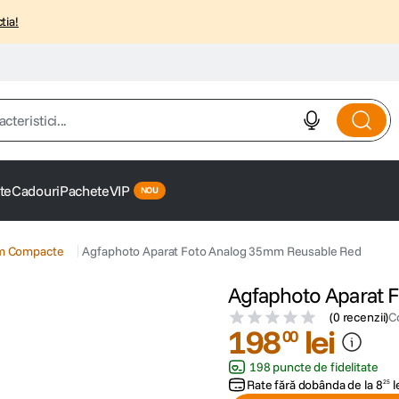
tia!
istici...
te
Cadouri
Pachete
VIP
lm Compacte
Agfaphoto Aparat Foto Analog 35mm Reusable Red
Agfaphoto Aparat 
(
0 recenzii
)
C
198
lei
00
198 puncte de fidelitate
Rate fără dobânda de la
8
l
25