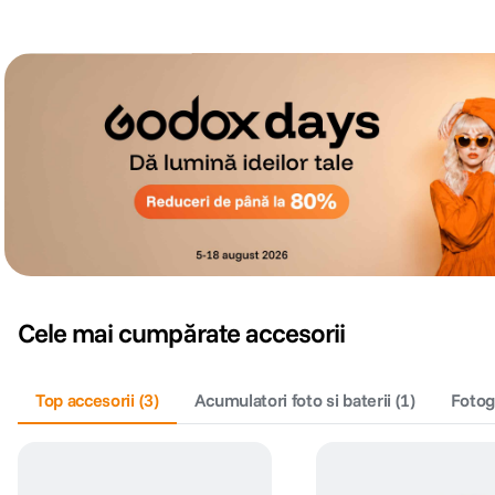
Cele mai cumpărate accesorii
Top accesorii
(
3
)
Acumulatori foto si baterii
(
1
)
Fotog