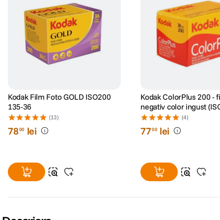
Kodak Film Foto GOLD ISO200
Kodak ColorPlus 200 - f
135-36
negativ color ingust (IS
135-36)
(13)
(4)
78
lei
77
lei
00
00