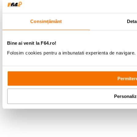
09:00 - 21:00
Showroom
Bd-ul Unirii 64, Bucuresti
Consimțământ
Detal
Bine ai venit la F64.ro!
Folosim cookies pentru a imbunatati experienta de navigare. P
Copyright © F64 2001 - 2026
Parteneri tehnologie:
Permitere
Personali