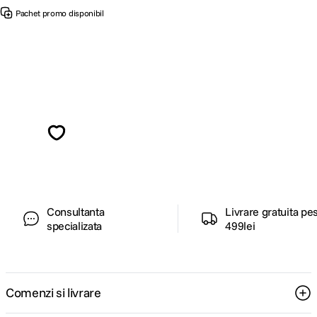
Pachet promo disponibil
Alatura-te comunitatii creatorilor
Descopera inspiratie, recomandari utile,
ghiduri foto-video si oferte pregatite special
pentru tine.
Consultanta
Livrare gratuita pe
specializata
499lei
Comenzi si livrare