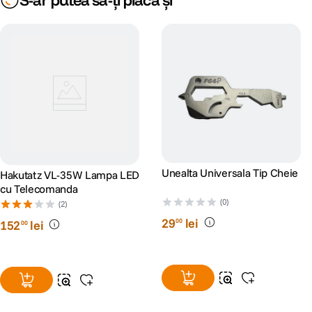
S-ar putea să-ți placă și
Unealta Universala Tip Cheie
Hakutatz VL-35W Lampa LED
cu Telecomanda
(0)
(2)
29
lei
00
152
lei
00