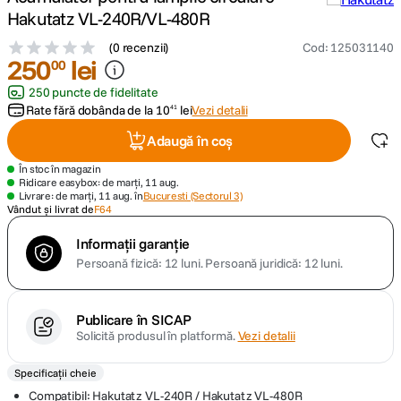
Hakutatz VL-240R/VL-480R
canon sx740 hs
5
.
(
0 recenzii
)
Cod
:
125031140
250
lei
00
lavaliera
6
.
250 puncte de fidelitate
Rate fără dobânda de la
10
lei
Vezi detalii
41
card memorie
7
.
Adaugă în coș
ulanzi
8
.
În stoc în magazin
Ridicare easybox: de marți, 11 aug.
Livrare: de marți, 11 aug. în
Bucuresti (Sectorul 3)
insta 360
Vândut și livrat de
F64
9
.
Informații garanție
godox
10
.
Persoană fizică: 12 luni.
Persoană juridică: 12 luni.
Publicare în SICAP
Solicită produsul în platformă.
Vezi detalii
Specificații cheie
Compatibil: Hakutatz VL-240R / Hakutatz VL-480R