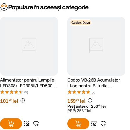
Populare în aceeași categorie
Godox Days
Alimentator pentru Lampile
Godox VB-26B Acumulator
LED308/LED308II/LED500L
Li-on pentru Bliturile
R/LEDP260C
V1/V860 III
(9)
(2)
101
lei
159
lei
00
90
Preț anterior:
253
lei
00
PRP:
253
lei
00