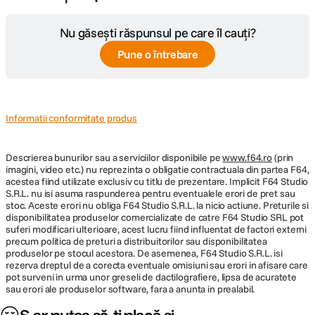
Nu găsești răspunsul pe care îl cauți?
Pune o întrebare
Informatii conformitate produs
Descrierea bunurilor sau a serviciilor disponibile pe
www.f64.ro
(prin
imagini, video etc.) nu reprezinta o obligatie contractuala din partea F64,
acestea fiind utilizate exclusiv cu titlu de prezentare. Implicit F64 Studio
S.R.L. nu isi asuma raspunderea pentru eventualele erori de pret sau
stoc. Aceste erori nu obliga F64 Studio S.R.L. la nicio actiune. Preturile si
disponibilitatea produselor comercializate de catre F64 Studio SRL pot
suferi modificari ulterioare, acest lucru fiind influentat de factori externi
precum politica de preturi a distribuitorilor sau disponibilitatea
produselor pe stocul acestora. De asemenea, F64 Studio S.R.L. isi
rezerva dreptul de a corecta eventuale omisiuni sau erori in afisare care
pot surveni in urma unor greseli de dactilografiere, lipsa de acuratete
sau erori ale produselor software, fara a anunta in prealabil.