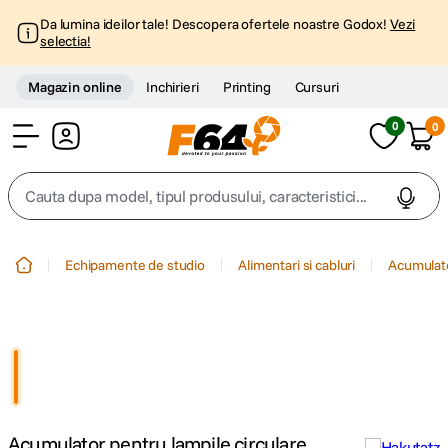
Da lumina ideilor tale! Descopera ofertele noastre Godox!
Vezi
selectia!
Magazin online
Inchirieri
Printing
Cursuri
0
0
Cont
Cauta dupa model, tipul produsului, caracteristici...
Top Cautari
Echipamente de studio
Alimentari si cabluri
Acumulat
canon g7x
1
.
trepied
2
.
trepied telefon
3
.
Acumulator pentru lampile circulare
peak design
4
.