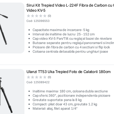
Sirui Kit Trepied Video L-224F Fibra de Carbon cu
Video KV-5
(0)
Cod
:
125096553
Capacitate maxima de incarcare: 5 kg
Interval de inaltime de lucru: 25 - 152 cm
Cap video KV-5 Pan/Tilt cu reglaj al bazei de nivelare
Butoane separate pentru reglajul panoramarii si inclin
Picioare din fibra de carbon cu 4 sectiuni si flip lock
Coloana centrala detasabila pentru unghiuri joase
Ulanzi TT53 Uka Trepied Foto de Calatorii 180cm
(0)
Cod
:
125089422
Inaltime maxima: 180 cm, coloana dubla sectiune
Cap sferic 360°, pozitionare independenta picioare
Greutate suportata: pana la 8 kg
Compact: pliat doar 43 cm, greutate 1.2 kg
Material: aliaj, filet aparat 1/4"