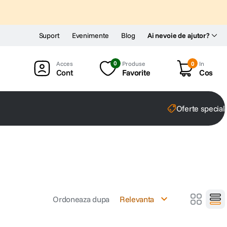
Suport
Evenimente
Blog
Ai nevoie de ajutor?
0
Produse
0
In
Cont
Favorite
Cos
Oferte special
Ordoneaza dupa
Relevanta