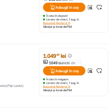
fidelitate
Adaugă în coș
În stoc în depozit
Livrare: de vineri, 7 aug. în
Bucuresti (Sectorul 3)
Vândut și livrat de
F64
m
1
.
049
lei
00
1049 puncte de
fidelitate
Adaugă în coș
În stoc în magazin
Livrare: de vineri, 7 aug. în
peta (Flip Locks)
Bucuresti (Sectorul 3)
Vândut și livrat de
F64