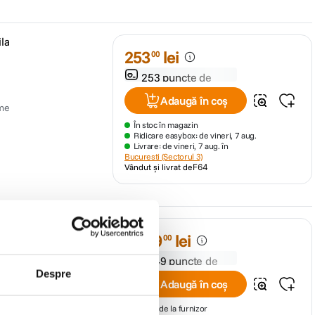
la
253
lei
00
253 puncte de
fidelitate
Adaugă în coș
ime
În stoc în magazin
Ridicare easybox: de vineri, 7 aug.
Livrare: de vineri, 7 aug. în
Bucuresti (Sectorul 3)
Vândut și livrat de
F64
4
.
649
lei
00
4649 puncte de
fidelitate
Despre
Adaugă în coș
În stoc de la furnizor