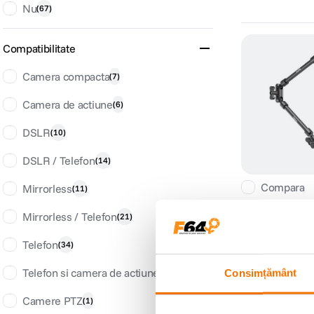
Nu
(
67
)
Compatibilitate
Camera compacta
(
7
)
Camera de actiune
(
6
)
DSLR
(
10
)
DSLR / Telefon
(
14
)
Compara
Mirrorless
(
11
)
Mirrorless / Telefon
(
21
)
Telefon
(
34
)
Telefon si camera de actiune
Consimțământ
(
13
)
Camere PTZ
(
1
)