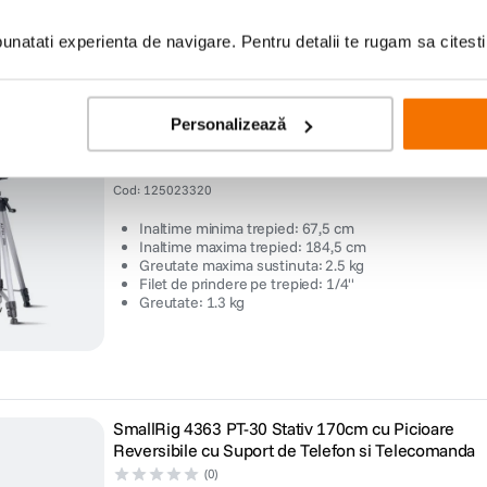
Sarcina contrabalansata: 1 – 8 kg
Contrabalans dinamic in 8 pasi
Rezistenta fluida reglabila pe 4 niveluri (pan/tilt)
natati experienta de navigare. Pentru detalii te rugam sa citest
Placa quick release tip Arca
Personalizează
Cullmann Alpha 2800 - Trepied Foto/ Video
(12)
Cod
:
125023320
Inaltime minima trepied: 67,5 cm
Inaltime maxima trepied: 184,5 cm
Greutate maxima sustinuta: 2.5 kg
Filet de prindere pe trepied: 1/4''
Greutate: 1.3 kg
SmallRig 4363 PT-30 Stativ 170cm cu Picioare
Reversibile cu Suport de Telefon si Telecomanda
(0)