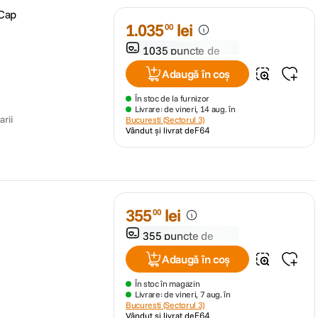
 Cap
1
.
035
lei
00
1035 puncte de
fidelitate
Adaugă în coș
În stoc de la furnizor
Livrare: de vineri, 14 aug. în
arii
Bucuresti (Sectorul 3)
Vândut și livrat de
F64
355
lei
00
355 puncte de
fidelitate
Adaugă în coș
În stoc în magazin
Livrare: de vineri, 7 aug. în
Bucuresti (Sectorul 3)
Vândut și livrat de
F64