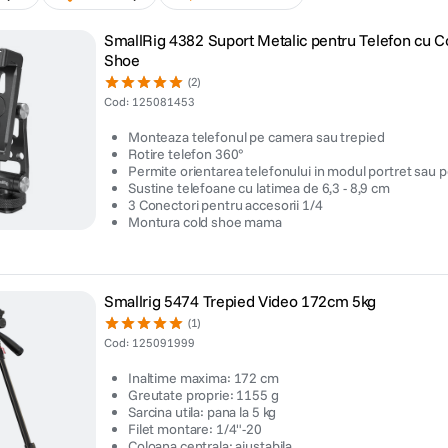
SmallRig 4382 Suport Metalic pentru Telefon cu C
Shoe
(2)
Cod
:
125081453
Monteaza telefonul pe camera sau trepied
Rotire telefon 360°
Permite orientarea telefonului in modul portret sau p
Sustine telefoane cu latimea de 6,3 - 8,9 cm
3 Conectori pentru accesorii 1/4
Montura cold shoe mama
Smallrig 5474 Trepied Video 172cm 5kg
(1)
Cod
:
125091999
Inaltime maxima: 172 cm
Greutate proprie: 1155 g
Sarcina utila: pana la 5 kg
Filet montare: 1/4"-20
Coloana centrala: ajustabila