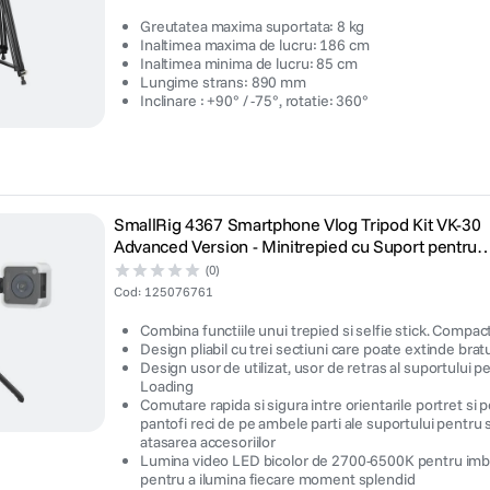
Greutatea maxima suportata: 8 kg
Inaltimea maxima de lucru: 186 cm
Inaltimea minima de lucru: 85 cm
Lungime strans: 890 mm
Inclinare : +90° / -75°, rotatie: 360°
SmallRig 4367 Smartphone Vlog Tripod Kit VK-30
Advanced Version - Minitrepied cu Suport pentru
Smartphone si Lampa Video
(0)
Cod
:
125076761
Combina functiile unui trepied si selfie stick. Compact
Design pliabil cu trei sectiuni care poate extinde brat
Design usor de utilizat, usor de retras al suportului
Loading
Comutare rapida si sigura intre orientarile portret si p
pantofi reci de pe ambele parti ale suportului pentr
atasarea accesoriilor
Lumina video LED bicolor de 2700-6500K pentru imbu
pentru a ilumina fiecare moment splendid