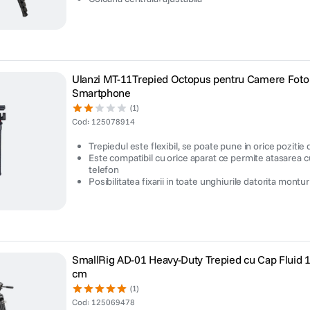
Ulanzi MT-11Trepied Octopus pentru Camere Foto 
Smartphone
(1)
Cod
:
125078914
Trepiedul este flexibil, se poate pune in orice pozitie d
Este compatibil cu orice aparat ce permite atasarea c
telefon
Posibilitatea fixarii in toate unghiurile datorita monturi
SmallRig AD-01 Heavy-Duty Trepied cu Cap Fluid 
cm
(1)
Cod
:
125069478