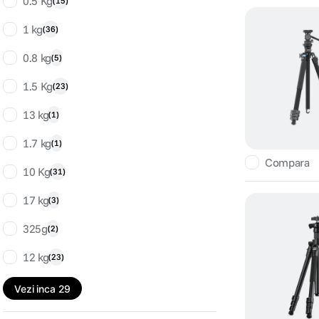
0.5 Kg
(
15
)
1 kg
(
36
)
0.8 kg
(
5
)
1.5 Kg
(
23
)
13 kg
(
1
)
1.7 kg
(
1
)
Compara
10 Kg
(
31
)
17 kg
(
3
)
325g
(
2
)
12 kg
(
23
)
Vezi inca 29