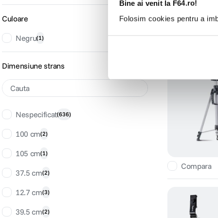
Bine ai venit la F64.ro!
Culoare
Folosim cookies pentru a imbu
Negru
Compara
(
1
)
Dimensiune strans
Nespecificat
(
636
)
100 cm
(
2
)
105 cm
(
1
)
Compara
37.5 cm
(
2
)
12.7 cm
(
3
)
39.5 cm
(
2
)