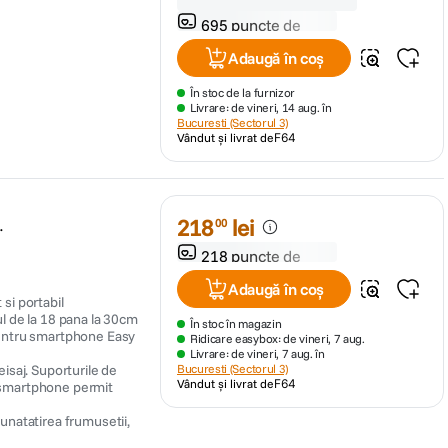
Promoție:
30.07.2026
-
31.08.2026
695 puncte de
fidelitate
Adaugă în coș
În stoc de la furnizor
Livrare: de vineri, 14 aug. în
Bucuresti (Sectorul 3)
Vândut și livrat de
F64
218
lei
00
218 puncte de
fidelitate
Adaugă în coș
 si portabil
ul de la 18 pana la 30cm
În stoc în magazin
 pentru smartphone Easy
Ridicare easybox: de vineri, 7 aug.
Livrare: de vineri, 7 aug. în
eisaj. Suporturile de
Bucuresti (Sectorul 3)
Vândut și livrat de
F64
u smartphone permit
natatirea frumusetii,