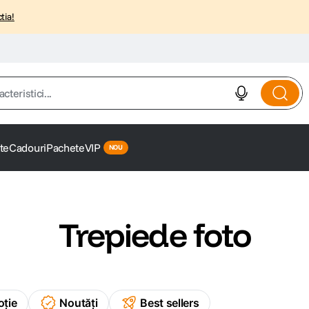
tia!
istici...
te
Cadouri
Pachete
VIP
Trepiede foto
oție
Noutăți
Best sellers