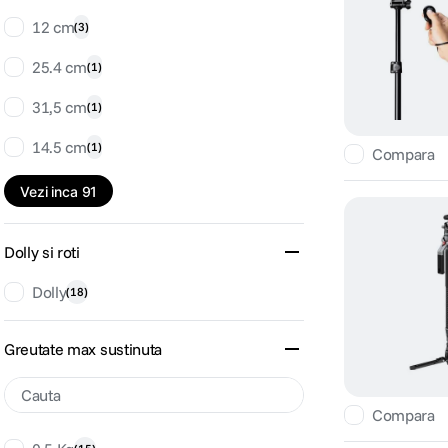
12 cm
(
3
)
25.4 cm
(
1
)
31,5 cm
(
1
)
14.5 cm
(
1
)
Compara
Vezi inca 91
Dolly si roti
Dolly
(
18
)
Greutate max sustinuta
Compara