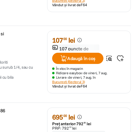
Bucuresti (Sectorul 3)
Vândut și livrat de
F64
si
107
lei
00
107 puncte de
fidelitate
Adaugă în coș
oriti
u surub 1/4, sau cu
În stoc în magazin
Ridicare easybox: de vineri, 7 aug.
i cu bila
Livrare: de vineri, 7 aug. în
Bucuresti (Sectorul 3)
Vândut și livrat de
F64
186
695
lei
00
Preț anterior:
792
lei
00
PRP:
792
lei
00