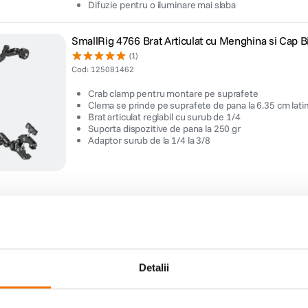
Difuzie pentru o iluminare mai slaba
SmallRig 4766 Brat Articulat cu Menghina si Cap Bi
(1)
Cod
:
125081462
Crab clamp pentru montare pe suprafete
Clema se prinde pe suprafete de pana la 6.35 cm lat
Brat articulat reglabil cu surub de 1/4
Suporta dispozitive de pana la 250 gr
Adaptor surub de la 1/4 la 3/8
Tilta Trepied Carbon 3-Stage 180cm cu Cap Fluid
Video Cine 75mm 8kg Gri
(0)
Cod
:
125091027
Detalii
Trepied din fibra de carbon cu 3 sectiuni
Cap fluid cinematografic de 75 mm