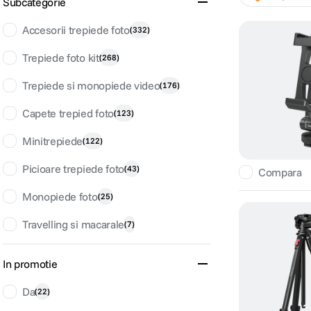
Subcategorie
canon sx740 hs
6
.
Accesorii trepiede foto
(
332
)
card memorie
Trepiede foto kit
7
.
(
268
)
Trepiede si monopiede video
(
176
)
sony fx
8
.
Capete trepied foto
(
123
)
dji mic mini
9
.
Minitrepiede
(
122
)
dji osmo pocket 4
10
.
Picioare trepiede foto
(
43
)
Compara
Monopiede foto
(
25
)
Travelling si macarale
(
7
)
In promotie
Da
(
22
)