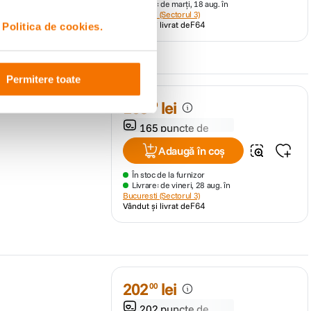
Livrare: de marți, 18 aug. în
Bucuresti (Sectorul 3)
Vândut și livrat de
F64
i
Politica de cookies.
Permitere toate
165
lei
00
165 puncte de
fidelitate
Adaugă în coș
În stoc de la furnizor
Livrare: de vineri, 28 aug. în
Bucuresti (Sectorul 3)
Vândut și livrat de
F64
202
lei
00
202 puncte de