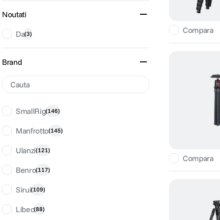
Noutati
Compara
Da
(
3
)
Brand
SmallRig
(
146
)
Manfrotto
(
145
)
Ulanzi
(
121
)
Compara
Benro
(
117
)
Sirui
(
109
)
Libec
(
88
)