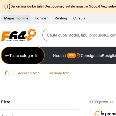
Da lumina ideilor tale! Descopera ofertele noastre Godox!
Vezi selec
Magazin online
Inchirieri
Printing
Cursuri
Cauta dupa model, tipul produsului, caracter
Top Cautari
Toate categoriile
Noutati
Consignatie
Resigila
canon g7x
1
.
Accesorii foto
Trepiede foto
trepied
2
.
trepied telefon
3
.
peak design
4
.
Filtre
1109
produse
lavaliera
5
.
În prom