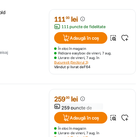
old
111
lei
00
111 puncte de fidelitate
Adaugă în coș
În stoc în magazin
eisaj
Ridicare easybox: de vineri, 7 aug.
Livrare: de vineri, 7 aug. în
Bucuresti (Sectorul 3)
Vândut și livrat de
F64
259
lei
00
259 puncte de
fidelitate
Adaugă în coș
În stoc în magazin
Livrare: de vineri, 7 aug. în