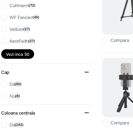
Cullmann
(
72
)
WF Fancier
(
49
)
Velbon
(
27
)
Compara
KentFaith
(
27
)
Vezi inca 50
Cap
Da
(
90
)
Nu
(
8
)
Coloana centrala
Compara
Da
(
242
)